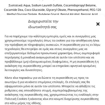
Συστατικά:
Aqua, Sodium Laureth Sulfate, Cocamidopropyl Betaine,
Cocamide Dea, Coco Glucoside, Glyceryl Oleate, Phenoxyethanol, PEG-120
Methyl Glucose Diolate, Butylene Grycol, Benzyl Alcohol, Benzoic Acid,
Polyquaternium-39, Olive Oil PEG-7 Esters, Dehydroacetic Acid, Olea
Διαχειριστείτε την
Europaea (Olive) Fruit Olive Oil, Sodium Benzoate, Sodium Sulfate, Citric
ιδιωτικότητά σας
Acid.
Για να παρέχουμε την καλύτερη εμπειρία, εμείς και οι συνεργάτες μας
χρησιμοποιούμε τεχνολογίες όπως τα cookies για την αποθήκευση ή/και
την πρόσβαση σε πληροφορίες συσκευών. Η συγκατάθεση για τις εν λόγω
τεχνολογίες θα επιτρέψει σε εμάς και στους συνεργάτες μας να
επεξεργαστούμε δεδομένα προσωπικού χαρακτήρα, όπως συμπεριφορά
περιήγησης ή μοναδικά αναγνωριστικά σε αυτόν τον ιστότοπο και να
προβάλλουμε (μη) εξατομικευμένες διαφημίσεις. Η μη συγκατάθεση ή η
ανάκληση της συγκατάθεσης μπορεί να επηρεάσει αρνητικά ορισμένες
Οι φωτογραφίες των προϊόντων είναι ενδεικτικές
λειτουργίες και δυνατότητες.
και δεν είναι προς πώληση το εικονιζόμενο προϊόν.
Σκοπός τους είναι η διευκόλυνση της επιλογής σας.
Κάντε κλικ παρακάτω για να δώσετε τη συγκατάθεση ως προς τα
ανωτέρω ή για να κάνετε επιμέρους επιλογές. Οι επιλογές σας θα
Σε καμία περίπτωση δεν αντιστοιχούν στα
εφαρμοστούν μόνο σε αυτόν τον ιστότοπο. Μπορείτε να αλλάξετε τις
αυθεντικά αρώματα και δεν ανταποκρίνονται στην
ρυθμίσεις σας οποιαδήποτε στιγμή, συμπεριλαμβανομένης της
πραγματικότητα. Πρόθεση της επιχείρησης μας δεν
ανάκλησης της συγκατάθεσής σας, χρησιμοποιώντας τις εναλλαγές στην
είναι η παραπλάνηση και η εξαπάτηση του
Πολιτική Cookies ή κάνοντας κλικ στο κουμπί διαχείρισης συγκατάθεσης
στο κάτω μέρος της οθόνης.
καταναλωτή. Όλα μας τα προϊόντα είναι τύπου, σε