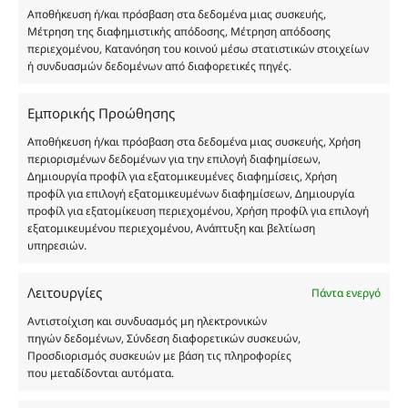
στη
στη
Αποθήκευση ή/και πρόσβαση στα δεδομένα μιας συσκευής,
σελίδα
σελίδα
Μέτρηση της διαφημιστικής απόδοσης, Μέτρηση απόδοσης
του
του
περιεχομένου, Κατανόηση του κοινού μέσω στατιστικών στοιχείων
προϊόντος
προϊόντος
ή συνδυασμών δεδομένων από διαφορετικές πηγές.
MP108
MP300
Θυμίζει Scandal pour Homme
Θυμίζει Boss Bottled EDP
Αυτό
Αυτό
Εμπορικής Προώθησης
το
το
Αποθήκευση ή/και πρόσβαση στα δεδομένα μιας συσκευής, Χρήση
προϊόν
προϊόν
περιορισμένων δεδομένων για την επιλογή διαφημίσεων,
3 + 1
3 + 1
έχει
έχει
Δημιουργία προφίλ για εξατομικευμένες διαφημίσεις, Χρήση
πολλαπλές
πολλαπλές
ΔΩΡΟ
ΔΩΡΟ
προφίλ για επιλογή εξατομικευμένων διαφημίσεων, Δημιουργία
παραλλαγές.
παραλλαγές.
προφίλ για εξατομίκευση περιεχομένου, Χρήση προφίλ για επιλογή
Οι
Οι
εξατομικευμένου περιεχομένου, Ανάπτυξη και βελτίωση
επιλογές
επιλογές
υπηρεσιών.
μπορούν
μπορούν
να
να
επιλεγούν
επιλεγούν
Λειτουργίες
Πάντα ενεργό
στη
στη
σελίδα
σελίδα
Αντιστοίχιση και συνδυασμός μη ηλεκτρονικών
του
του
πηγών δεδομένων, Σύνδεση διαφορετικών συσκευών,
προϊόντος
προϊόντος
Προσδιορισμός συσκευών με βάση τις πληροφορίες
MP297
MP296
που μεταδίδονται αυτόματα.
Θυμίζει Le Beau
Θυμίζει Philosykos
Αυτό
Αυτό