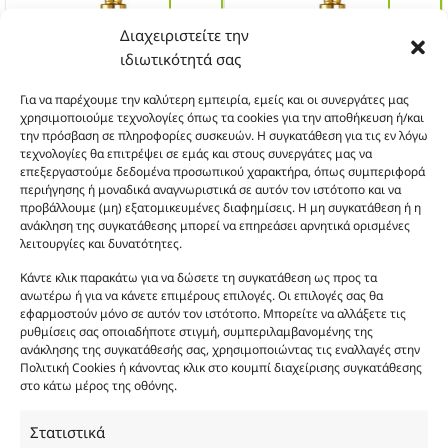
πολλαπλές
πολλαπλές
ΔΩΡΟ
ΔΩΡΟ
παραλλαγές.
παραλλαγές.
Διαχειριστείτε την
Οι
Οι
ιδιωτικότητά σας
επιλογές
επιλογές
μπορούν
μπορούν
Για να παρέχουμε την καλύτερη εμπειρία, εμείς και οι συνεργάτες μας
να
να
χρησιμοποιούμε τεχνολογίες όπως τα cookies για την αποθήκευση ή/και
επιλεγούν
επιλεγούν
την πρόσβαση σε πληροφορίες συσκευών. Η συγκατάθεση για τις εν λόγω
στη
στη
τεχνολογίες θα επιτρέψει σε εμάς και στους συνεργάτες μας να
σελίδα
σελίδα
επεξεργαστούμε δεδομένα προσωπικού χαρακτήρα, όπως συμπεριφορά
του
του
περιήγησης ή μοναδικά αναγνωριστικά σε αυτόν τον ιστότοπο και να
προϊόντος
προϊόντος
προβάλλουμε (μη) εξατομικευμένες διαφημίσεις. Η μη συγκατάθεση ή η
MP263
MP110
ανάκληση της συγκατάθεσης μπορεί να επηρεάσει αρνητικά ορισμένες
Θυμίζει Milione Gold Him
Θυμίζει Phantom
λειτουργίες και δυνατότητες.
Αυτό
Αυτό
το
το
Κάντε κλικ παρακάτω για να δώσετε τη συγκατάθεση ως προς τα
προϊόν
προϊόν
ανωτέρω ή για να κάνετε επιμέρους επιλογές. Οι επιλογές σας θα
3 + 1
3 + 1
έχει
έχει
εφαρμοστούν μόνο σε αυτόν τον ιστότοπο. Μπορείτε να αλλάξετε τις
πολλαπλές
πολλαπλές
ΔΩΡΟ
ΔΩΡΟ
ρυθμίσεις σας οποιαδήποτε στιγμή, συμπεριλαμβανομένης της
παραλλαγές.
παραλλαγές.
ανάκλησης της συγκατάθεσής σας, χρησιμοποιώντας τις εναλλαγές στην
Οι
Οι
Πολιτική Cookies ή κάνοντας κλικ στο κουμπί διαχείρισης συγκατάθεσης
επιλογές
επιλογές
στο κάτω μέρος της οθόνης.
μπορούν
μπορούν
να
να
Στατιστικά
επιλεγούν
επιλεγούν