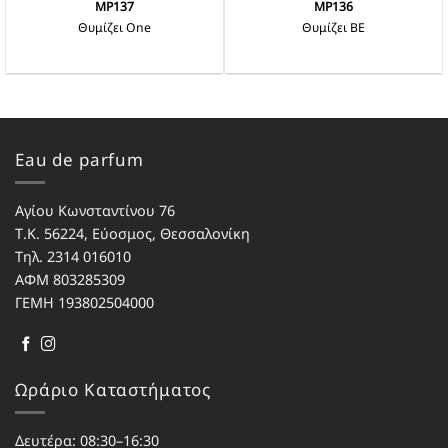
MP137
MP136
Θυμίζει One
Θυμίζει BE
Αυτό
Αυτό
το
το
προϊόν
προϊόν
έχει
έχει
πολλαπλές
πολλαπλές
παραλλαγές.
παραλλαγές.
Eau de parfum
Οι
Οι
επιλογές
επιλογές
μπορούν
μπορούν
Αγίου Κωνσταντίνου 76
να
να
Τ.Κ. 56224, Εύοσμος, Θεσσαλονίκη
επιλεγούν
επιλεγούν
Τηλ. 2314 016010
στη
στη
σελίδα
σελίδα
ΑΦΜ 803285309
του
του
ΓΕΜΗ 193802504000
προϊόντος
προϊόντος
Ωράριο Καταστήματος
Δευτέρα: 08:30–16:30