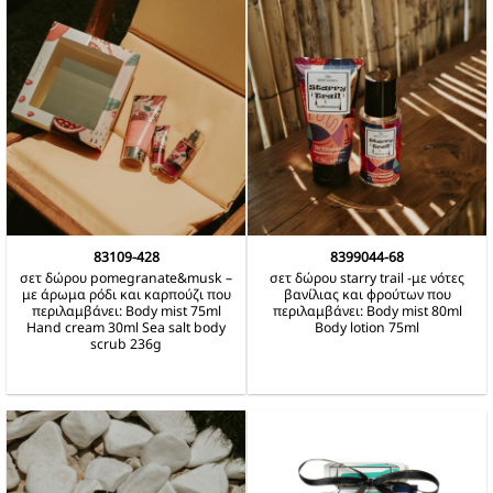
83109-428
8399044-68
σετ δώρου pomegranate&musk –
σετ δώρου starry trail -με νότες
με άρωμα ρόδι και καρπούζι που
βανίλιας και φρούτων που
περιλαμβάνει: Body mist 75ml
περιλαμβάνει: Body mist 80ml
Hand cream 30ml Sea salt body
Body lotion 75ml
scrub 236g