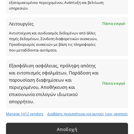
εξατομικευμένου περιεχομένου, Ανάπτυξη και βελτίωση
υπηρεσιών.
1289
1288
Body mousse Shiny Sand με
Body mousse Powder Touchμε
Λειτουργίες
Πάντα ενεργό
ενεργο οξυγονο με αρωμα Bronze
ενεργο οξυγονο με αρωμα
goddess Ισχυρη
πουδρας Ισχυρη
Αντιστοίχιση και συνδυασμός δεδομένων από άλλες
ενυδατωση,συγκρατωντας την
ενυδατωση,συγκρατωντας την
πηγές δεδομένων, Σύνδεση διαφορετικών συσκευών,
υγρασια στο δερμα 200ml
υγρασια στο δερμα 200ml
Προσδιορισμός συσκευών με βάση τις πληροφορίες
που μεταδίδονται αυτόματα.
Εξασφάλιση ασφάλειας, πρόληψη απάτης
και εντοπισμός σφαλμάτων, Παράδοση και
παρουσίαση διαφημίσεων και
Πάντα ενεργό
περιεχομένου, Αποθήκευση και
επικοινωνία επιλογών ιδιωτικού
απορρήτου.
Manage 1412 vendors
Διαβάστε περισσότερα για αυτούς τους σκοπούς
Αποδοχή
1102
810