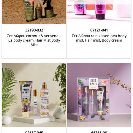
32190-032
67121-041
Σετ Δώρου coconut & verbena –
Σετ Δώρου rain kissed pea body
με body cream ,Hair Mist,Body
mist, Hair mist, Body cream
Mist
02657-045
68366-06