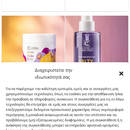
Διαχειριστείτε την
ιδιωτικότητά σας
2210
2209
Για να παρέχουμε την καλύτερη εμπειρία, εμείς και οι συνεργάτες μας
Body Mousse salty crush
Hair and Body mist salty crush
χρησιμοποιούμε τεχνολογίες όπως τα cookies για την αποθήκευση ή/και
την πρόσβαση σε πληροφορίες συσκευών. Η συγκατάθεση για τις εν λόγω
τεχνολογίες θα επιτρέψει σε εμάς και στους συνεργάτες μας να
επεξεργαστούμε δεδομένα προσωπικού χαρακτήρα, όπως συμπεριφορά
περιήγησης ή μοναδικά αναγνωριστικά σε αυτόν τον ιστότοπο και να
προβάλλουμε (μη) εξατομικευμένες διαφημίσεις. Η μη συγκατάθεση ή η
ανάκληση της συγκατάθεσης μπορεί να επηρεάσει αρνητικά ορισμένες