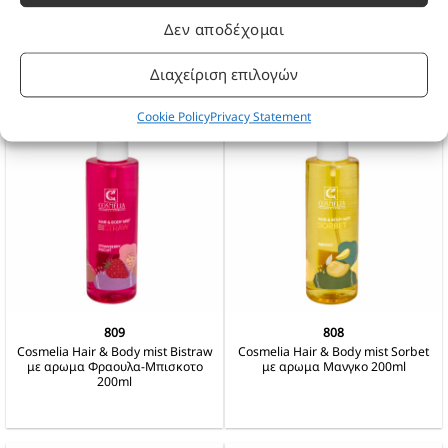
Cosmelia Hair & Body mist Bubble
Hair & Body Mist Jingle Smel
Bam με αρωμα Τσιχλοφουσκα
Δεν αποδέχομαι
200ml
Διαχείριση επιλογών
Cookie Policy
Privacy Statement
809
808
Cosmelia Hair & Body mist Bistraw
Cosmelia Hair & Body mist Sorbet
με αρωμα Φραουλα-Μπισκοτο
με αρωμα Μανγκο 200ml
200ml