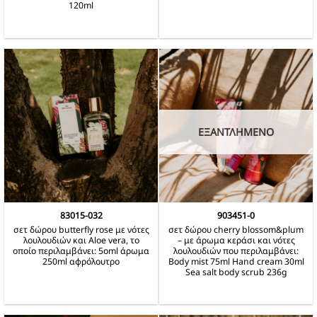
120ml
ΕΞΑΝΤΛΗΜΈΝΟ
83015-032
903451-0
σετ δώρου butterfly rose με νότες
σετ δώρου cherry blossom&plum
λουλουδιών και Aloe vera, το
– με άρωμα κεράσι και νότες
οποίο περιλαμβάνει: 5οml άρωμα
λουλουδιών που περιλαμβάνει:
250ml αφρόλουτρο
Body mist 75ml Hand cream 30ml
Sea salt body scrub 236g