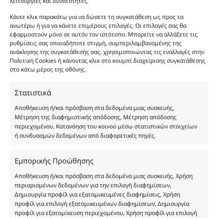
λειτουργίες και δυνατότητες.
Κάντε κλικ παρακάτω για να δώσετε τη συγκατάθεση ως προς τα
ανωτέρω ή για να κάνετε επιμέρους επιλογές. Οι επιλογές σας θα
εφαρμοστούν μόνο σε αυτόν τον ιστότοπο. Μπορείτε να αλλάξετε τις
ρυθμίσεις σας οποιαδήποτε στιγμή, συμπεριλαμβανομένης της
ανάκλησης της συγκατάθεσής σας, χρησιμοποιώντας τις εναλλαγές στην
Πολιτική Cookies ή κάνοντας κλικ στο κουμπί διαχείρισης συγκατάθεσης
στο κάτω μέρος της οθόνης.
1291
1290
Hair & Body mist Shiny sand με
Hair & Body mist Powder Touch με
Στατιστικά
αρωμα Bronze goddess και
αρωμα πουδρας και ιριδιζουσα
ιριδιζουσα λαμψη
λαμψη
Αποθήκευση ή/και πρόσβαση στα δεδομένα μιας συσκευής,
Μέτρηση της διαφημιστικής απόδοσης, Μέτρηση απόδοσης
περιεχομένου, Κατανόηση του κοινού μέσω στατιστικών στοιχείων
ή συνδυασμών δεδομένων από διαφορετικές πηγές.
Εμπορικής Προώθησης
Αποθήκευση ή/και πρόσβαση στα δεδομένα μιας συσκευής, Χρήση
περιορισμένων δεδομένων για την επιλογή διαφημίσεων,
Δημιουργία προφίλ για εξατομικευμένες διαφημίσεις, Χρήση
προφίλ για επιλογή εξατομικευμένων διαφημίσεων, Δημιουργία
προφίλ για εξατομίκευση περιεχομένου, Χρήση προφίλ για επιλογή