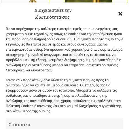
πολλαπλές
πολλαπλές
ΔΩΡΟ
ΔΩΡΟ
παραλλαγές.
παραλλαγές.
Διαχειριστείτε την
Οι
Οι
ιδιωτικότητά σας
επιλογές
επιλογές
μπορούν
μπορούν
Για να παρέχουμε την καλύτερη εμπειρία, εμείς και οι συνεργάτες μας
να
να
χρησιμοποιούμε τεχνολογίες όπως τα cookies για την αποθήκευση ή/και
επιλεγούν
επιλεγούν
την πρόσβαση σε πληροφορίες συσκευών. Η συγκατάθεση για τις εν λόγω
στη
στη
τεχνολογίες θα επιτρέψει σε εμάς και στους συνεργάτες μας να
σελίδα
σελίδα
επεξεργαστούμε δεδομένα προσωπικού χαρακτήρα, όπως συμπεριφορά
του
του
περιήγησης ή μοναδικά αναγνωριστικά σε αυτόν τον ιστότοπο και να
προϊόντος
προϊόντος
προβάλλουμε (μη) εξατομικευμένες διαφημίσεις. Η μη συγκατάθεση ή η
FP230
FP431
ανάκληση της συγκατάθεσης μπορεί να επηρεάσει αρνητικά ορισμένες
Θυμίζει Bronze Goddess
Θυμίζει My Way
λειτουργίες και δυνατότητες.
Αυτό
Αυτό
το
το
Κάντε κλικ παρακάτω για να δώσετε τη συγκατάθεση ως προς τα
προϊόν
προϊόν
ανωτέρω ή για να κάνετε επιμέρους επιλογές. Οι επιλογές σας θα
3 + 1
3 + 1
έχει
έχει
εφαρμοστούν μόνο σε αυτόν τον ιστότοπο. Μπορείτε να αλλάξετε τις
πολλαπλές
πολλαπλές
ΔΩΡΟ
ΔΩΡΟ
ρυθμίσεις σας οποιαδήποτε στιγμή, συμπεριλαμβανομένης της
παραλλαγές.
παραλλαγές.
ανάκλησης της συγκατάθεσής σας, χρησιμοποιώντας τις εναλλαγές στην
Οι
Οι
Πολιτική Cookies ή κάνοντας κλικ στο κουμπί διαχείρισης συγκατάθεσης
επιλογές
επιλογές
στο κάτω μέρος της οθόνης.
μπορούν
μπορούν
να
να
Στατιστικά
επιλεγούν
επιλεγούν