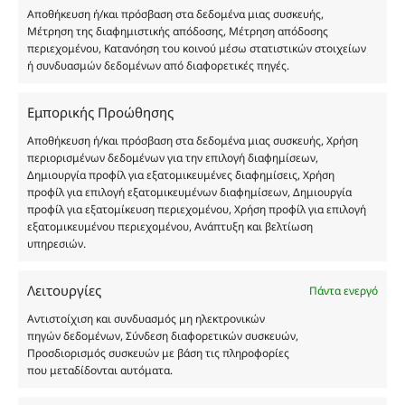
στη
στη
Αποθήκευση ή/και πρόσβαση στα δεδομένα μιας συσκευής,
σελίδα
σελίδα
Μέτρηση της διαφημιστικής απόδοσης, Μέτρηση απόδοσης
του
του
περιεχομένου, Κατανόηση του κοινού μέσω στατιστικών στοιχείων
προϊόντος
προϊόντος
ή συνδυασμών δεδομένων από διαφορετικές πηγές.
MP254
FP440
Θυμίζει Oud Wood
Θυμίζει Wood Sage&Sea Salt
Αυτό
Αυτό
Εμπορικής Προώθησης
το
το
Αποθήκευση ή/και πρόσβαση στα δεδομένα μιας συσκευής, Χρήση
προϊόν
προϊόν
περιορισμένων δεδομένων για την επιλογή διαφημίσεων,
3 + 1
3 + 1
έχει
έχει
Δημιουργία προφίλ για εξατομικευμένες διαφημίσεις, Χρήση
πολλαπλές
πολλαπλές
ΔΩΡΟ
ΔΩΡΟ
προφίλ για επιλογή εξατομικευμένων διαφημίσεων, Δημιουργία
παραλλαγές.
παραλλαγές.
προφίλ για εξατομίκευση περιεχομένου, Χρήση προφίλ για επιλογή
Οι
Οι
εξατομικευμένου περιεχομένου, Ανάπτυξη και βελτίωση
επιλογές
επιλογές
υπηρεσιών.
μπορούν
μπορούν
να
να
επιλεγούν
επιλεγούν
Λειτουργίες
Πάντα ενεργό
στη
στη
σελίδα
σελίδα
Αντιστοίχιση και συνδυασμός μη ηλεκτρονικών
του
του
πηγών δεδομένων, Σύνδεση διαφορετικών συσκευών,
προϊόντος
προϊόντος
Προσδιορισμός συσκευών με βάση τις πληροφορίες
FP407
FP394
που μεταδίδονται αυτόματα.
Θυμίζει Lost Cherry
Θυμίζει Z&V This is Her
Αυτό
Αυτό