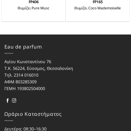
FP406
FP165
Θυμίζει Pure Musc
Θυμίζει Coco Mademoiselle
Αυτό
Αυτό
το
το
προϊόν
προϊόν
έχει
έχει
πολλαπλές
πολλαπλές
παραλλαγές.
παραλλαγές.
Eau de parfum
Οι
Οι
επιλογές
επιλογές
μπορούν
μπορούν
Αγίου Κωνσταντίνου 76
να
να
Τ.Κ. 56224, Εύοσμος, Θεσσαλονίκη
επιλεγούν
επιλεγούν
Τηλ. 2314 016010
στη
στη
σελίδα
σελίδα
ΑΦΜ 803285309
του
του
ΓΕΜΗ 193802504000
προϊόντος
προϊόντος
Ωράριο Καταστήματος
Δευτέρα: 08:30–16:30