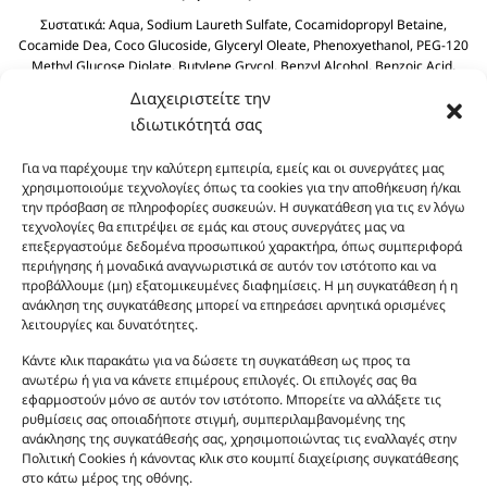
Συστατικά:
Aqua, Sodium Laureth Sulfate, Cocamidopropyl Betaine,
Cocamide Dea, Coco Glucoside, Glyceryl Oleate, Phenoxyethanol, PEG-120
Methyl Glucose Diolate, Butylene Grycol, Benzyl Alcohol, Benzoic Acid,
Polyquaternium-39, Olive Oil PEG-7 Esters, Dehydroacetic Acid, Olea
Διαχειριστείτε την
Europaea (Olive) Fruit Olive Oil, Sodium Benzoate, Sodium Sulfate, Citric
ιδιωτικότητά σας
Acid.
Για να παρέχουμε την καλύτερη εμπειρία, εμείς και οι συνεργάτες μας
χρησιμοποιούμε τεχνολογίες όπως τα cookies για την αποθήκευση ή/και
την πρόσβαση σε πληροφορίες συσκευών. Η συγκατάθεση για τις εν λόγω
τεχνολογίες θα επιτρέψει σε εμάς και στους συνεργάτες μας να
επεξεργαστούμε δεδομένα προσωπικού χαρακτήρα, όπως συμπεριφορά
περιήγησης ή μοναδικά αναγνωριστικά σε αυτόν τον ιστότοπο και να
προβάλλουμε (μη) εξατομικευμένες διαφημίσεις. Η μη συγκατάθεση ή η
ανάκληση της συγκατάθεσης μπορεί να επηρεάσει αρνητικά ορισμένες
Οι φωτογραφίες των προϊόντων είναι ενδεικτικές
λειτουργίες και δυνατότητες.
και δεν είναι προς πώληση το εικονιζόμενο προϊόν.
Σκοπός τους είναι η διευκόλυνση της επιλογής σας.
Κάντε κλικ παρακάτω για να δώσετε τη συγκατάθεση ως προς τα
ανωτέρω ή για να κάνετε επιμέρους επιλογές. Οι επιλογές σας θα
Σε καμία περίπτωση δεν αντιστοιχούν στα
εφαρμοστούν μόνο σε αυτόν τον ιστότοπο. Μπορείτε να αλλάξετε τις
αυθεντικά αρώματα και δεν ανταποκρίνονται στην
ρυθμίσεις σας οποιαδήποτε στιγμή, συμπεριλαμβανομένης της
πραγματικότητα. Πρόθεση της επιχείρησης μας δεν
ανάκλησης της συγκατάθεσής σας, χρησιμοποιώντας τις εναλλαγές στην
είναι η παραπλάνηση και η εξαπάτηση του
Πολιτική Cookies ή κάνοντας κλικ στο κουμπί διαχείρισης συγκατάθεσης
στο κάτω μέρος της οθόνης.
καταναλωτή. Όλα μας τα προϊόντα είναι τύπου, σε