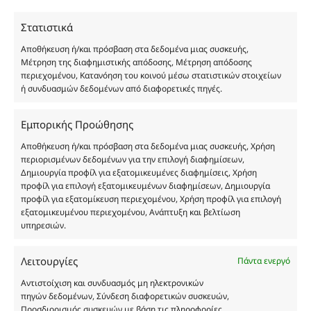
χύμα μορφή και είναι εμπνευσμένα από τα
Στατιστικά
αντίστοιχα αυθεντικά γνωστών οίκων. Οι
ονομασίες, οι εικόνες και τα σήματα των
Αποθήκευση ή/και πρόσβαση στα δεδομένα μιας συσκευής,
προϊόντων αποτελούν αναφαίρετη και
Μέτρηση της διαφημιστικής απόδοσης, Μέτρηση απόδοσης
περιεχομένου, Κατανόηση του κοινού μέσω στατιστικών στοιχείων
κατοχυρωμένη εμπορικά ιδιοκτησία των
ή συνδυασμών δεδομένων από διαφορετικές πηγές.
Δημιουργών-Οίκων. Οι εικόνες ενδέχεται να
υπόκεινται σε πνευματικά δικαιώματα.
Εμπορικής Προώθησης
Με επιφύλαξη κάθε νόμιμου δικαιώματος.
Αποθήκευση ή/και πρόσβαση στα δεδομένα μιας συσκευής, Χρήση
περιορισμένων δεδομένων για την επιλογή διαφημίσεων,
Δημιουργία προφίλ για εξατομικευμένες διαφημίσεις, Χρήση
Eau de parfum
προφίλ για επιλογή εξατομικευμένων διαφημίσεων, Δημιουργία
προφίλ για εξατομίκευση περιεχομένου, Χρήση προφίλ για επιλογή
εξατομικευμένου περιεχομένου, Ανάπτυξη και βελτίωση
Αγίου Κωνσταντίνου 76
υπηρεσιών.
Τ.Κ. 56224, Εύοσμος, Θεσσαλονίκη
Τηλ. 2314 016010
Λειτουργίες
Πάντα ενεργό
ΑΦΜ 803285309
Αντιστοίχιση και συνδυασμός μη ηλεκτρονικών
ΓΕΜΗ 193802504000
πηγών δεδομένων, Σύνδεση διαφορετικών συσκευών,
Προσδιορισμός συσκευών με βάση τις πληροφορίες