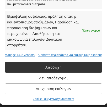
που μεταδίδονται αυτόματα.
Ωράριο Καταστήματος
Εξασφάλιση ασφάλειας, πρόληψη απάτης
και εντοπισμός σφαλμάτων, Παράδοση και
Δευτέρα: 08:30–16:30
παρουσίαση διαφημίσεων και
Τρίτη: 08:30–16:30
Πάντα ενεργό
περιεχομένου, Αποθήκευση και
Τετάρτη: 08:30–16:30
επικοινωνία επιλογών ιδιωτικού
Πέμπτη: 08:30–16:30
απορρήτου.
Παρασκευή: 08:30–16:30
Σάββατο - Κυριακή: Κλειστά
Manage 1408 vendors
Διαβάστε περισσότερα για αυτούς τους σκοπούς
Πληροφορίες
Αποδοχή
Δεν αποδέχομαι
Εταιρεία
Πρόγραμμα Ανταμοιβής
Διαχείριση επιλογών
Επικοινωνία
Cookie Policy
Privacy Statement
Τρόποι Πληρωμής