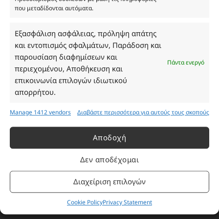
που μεταδίδονται αυτόματα.
Ωράριο Καταστήματος
Εξασφάλιση ασφάλειας, πρόληψη απάτης
και εντοπισμός σφαλμάτων, Παράδοση και
Δευτέρα: 08:30–16:30
παρουσίαση διαφημίσεων και
Τρίτη: 08:30–16:30
Πάντα ενεργό
περιεχομένου, Αποθήκευση και
Τετάρτη: 08:30–16:30
επικοινωνία επιλογών ιδιωτικού
Πέμπτη: 08:30–16:30
απορρήτου.
Παρασκευή: 08:30–16:30
Σάββατο - Κυριακή: Κλειστά
Manage 1412 vendors
Διαβάστε περισσότερα για αυτούς τους σκοπούς
Πληροφορίες
Αποδοχή
Δεν αποδέχομαι
Εταιρεία
Πρόγραμμα Ανταμοιβής
Διαχείριση επιλογών
Επικοινωνία
Cookie Policy
Privacy Statement
Τρόποι Πληρωμής