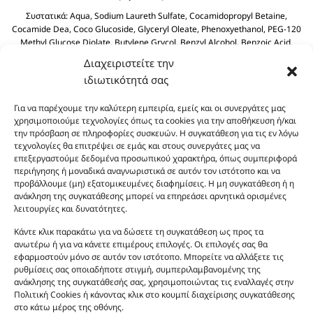
Συστατικά:
Aqua, Sodium Laureth Sulfate, Cocamidopropyl Betaine,
Cocamide Dea, Coco Glucoside, Glyceryl Oleate, Phenoxyethanol, PEG-120
Methyl Glucose Diolate, Butylene Grycol, Benzyl Alcohol, Benzoic Acid,
Polyquaternium-39, Olive Oil PEG-7 Esters, Dehydroacetic Acid, Olea
Διαχειριστείτε την
Europaea (Olive) Fruit Olive Oil, Sodium Benzoate, Sodium Sulfate, Citric
ιδιωτικότητά σας
Acid.
Για να παρέχουμε την καλύτερη εμπειρία, εμείς και οι συνεργάτες μας
χρησιμοποιούμε τεχνολογίες όπως τα cookies για την αποθήκευση ή/και
την πρόσβαση σε πληροφορίες συσκευών. Η συγκατάθεση για τις εν λόγω
τεχνολογίες θα επιτρέψει σε εμάς και στους συνεργάτες μας να
επεξεργαστούμε δεδομένα προσωπικού χαρακτήρα, όπως συμπεριφορά
περιήγησης ή μοναδικά αναγνωριστικά σε αυτόν τον ιστότοπο και να
προβάλλουμε (μη) εξατομικευμένες διαφημίσεις. Η μη συγκατάθεση ή η
ανάκληση της συγκατάθεσης μπορεί να επηρεάσει αρνητικά ορισμένες
Οι φωτογραφίες των προϊόντων είναι ενδεικτικές
λειτουργίες και δυνατότητες.
και δεν είναι προς πώληση το εικονιζόμενο προϊόν.
Σκοπός τους είναι η διευκόλυνση της επιλογής σας.
Κάντε κλικ παρακάτω για να δώσετε τη συγκατάθεση ως προς τα
ανωτέρω ή για να κάνετε επιμέρους επιλογές. Οι επιλογές σας θα
Σε καμία περίπτωση δεν αντιστοιχούν στα
εφαρμοστούν μόνο σε αυτόν τον ιστότοπο. Μπορείτε να αλλάξετε τις
αυθεντικά αρώματα και δεν ανταποκρίνονται στην
ρυθμίσεις σας οποιαδήποτε στιγμή, συμπεριλαμβανομένης της
πραγματικότητα. Πρόθεση της επιχείρησης μας δεν
ανάκλησης της συγκατάθεσής σας, χρησιμοποιώντας τις εναλλαγές στην
είναι η παραπλάνηση και η εξαπάτηση του
Πολιτική Cookies ή κάνοντας κλικ στο κουμπί διαχείρισης συγκατάθεσης
στο κάτω μέρος της οθόνης.
καταναλωτή. Όλα μας τα προϊόντα είναι τύπου, σε