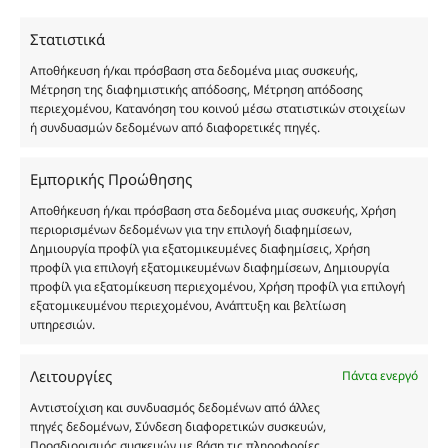
χύμα μορφή και είναι εμπνευσμένα από τα
Στατιστικά
αντίστοιχα αυθεντικά γνωστών οίκων. Οι
ονομασίες, οι εικόνες και τα σήματα των
Αποθήκευση ή/και πρόσβαση στα δεδομένα μιας συσκευής,
προϊόντων αποτελούν αναφαίρετη και
Μέτρηση της διαφημιστικής απόδοσης, Μέτρηση απόδοσης
περιεχομένου, Κατανόηση του κοινού μέσω στατιστικών στοιχείων
κατοχυρωμένη εμπορικά ιδιοκτησία των
ή συνδυασμών δεδομένων από διαφορετικές πηγές.
Δημιουργών-Οίκων. Οι εικόνες ενδέχεται να
υπόκεινται σε πνευματικά δικαιώματα.
Εμπορικής Προώθησης
Με επιφύλαξη κάθε νόμιμου δικαιώματος.
Αποθήκευση ή/και πρόσβαση στα δεδομένα μιας συσκευής, Χρήση
περιορισμένων δεδομένων για την επιλογή διαφημίσεων,
Δημιουργία προφίλ για εξατομικευμένες διαφημίσεις, Χρήση
Eau de parfum
προφίλ για επιλογή εξατομικευμένων διαφημίσεων, Δημιουργία
προφίλ για εξατομίκευση περιεχομένου, Χρήση προφίλ για επιλογή
εξατομικευμένου περιεχομένου, Ανάπτυξη και βελτίωση
Αγίου Κωνσταντίνου 76
υπηρεσιών.
Τ.Κ. 56224, Εύοσμος, Θεσσαλονίκη
Τηλ. 2314 016010
Λειτουργίες
Πάντα ενεργό
ΑΦΜ 803285309
Αντιστοίχιση και συνδυασμός δεδομένων από άλλες
ΓΕΜΗ 193802504000
πηγές δεδομένων, Σύνδεση διαφορετικών συσκευών,
Προσδιορισμός συσκευών με βάση τις πληροφορίες