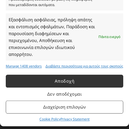
που μεταδίδονται αυτόματα.
Ωράριο Καταστήματος
Εξασφάλιση ασφάλειας, πρόληψη απάτης
και εντοπισμός σφαλμάτων, Παράδοση και
Δευτέρα: 08:30–16:30
παρουσίαση διαφημίσεων και
Τρίτη: 08:30–16:30
Πάντα ενεργό
περιεχομένου, Αποθήκευση και
Τετάρτη: 08:30–16:30
επικοινωνία επιλογών ιδιωτικού
Πέμπτη: 08:30–16:30
απορρήτου.
Παρασκευή: 08:30–16:30
Σάββατο - Κυριακή: Κλειστά
Manage 1408 vendors
Διαβάστε περισσότερα για αυτούς τους σκοπούς
Πληροφορίες
Αποδοχή
Δεν αποδέχομαι
Εταιρεία
Πρόγραμμα Ανταμοιβής
Διαχείριση επιλογών
Επικοινωνία
Cookie Policy
Privacy Statement
Τρόποι Πληρωμής