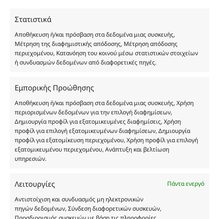
χύμα μορφή και είναι εμπνευσμένα από τα
Στατιστικά
αντίστοιχα αυθεντικά γνωστών οίκων. Οι
ονομασίες, οι εικόνες και τα σήματα των
Αποθήκευση ή/και πρόσβαση στα δεδομένα μιας συσκευής,
προϊόντων αποτελούν αναφαίρετη και
Μέτρηση της διαφημιστικής απόδοσης, Μέτρηση απόδοσης
περιεχομένου, Κατανόηση του κοινού μέσω στατιστικών στοιχείων
κατοχυρωμένη εμπορικά ιδιοκτησία των
ή συνδυασμών δεδομένων από διαφορετικές πηγές.
Δημιουργών-Οίκων. Οι εικόνες ενδέχεται να
υπόκεινται σε πνευματικά δικαιώματα.
Εμπορικής Προώθησης
Με επιφύλαξη κάθε νόμιμου δικαιώματος.
Αποθήκευση ή/και πρόσβαση στα δεδομένα μιας συσκευής, Χρήση
περιορισμένων δεδομένων για την επιλογή διαφημίσεων,
Δημιουργία προφίλ για εξατομικευμένες διαφημίσεις, Χρήση
Eau de parfum
προφίλ για επιλογή εξατομικευμένων διαφημίσεων, Δημιουργία
προφίλ για εξατομίκευση περιεχομένου, Χρήση προφίλ για επιλογή
εξατομικευμένου περιεχομένου, Ανάπτυξη και βελτίωση
Αγίου Κωνσταντίνου 76
υπηρεσιών.
Τ.Κ. 56224, Εύοσμος, Θεσσαλονίκη
Τηλ. 2314 016010
Λειτουργίες
Πάντα ενεργό
ΑΦΜ 803285309
Αντιστοίχιση και συνδυασμός μη ηλεκτρονικών
ΓΕΜΗ 193802504000
πηγών δεδομένων, Σύνδεση διαφορετικών συσκευών,
Προσδιορισμός συσκευών με βάση τις πληροφορίες