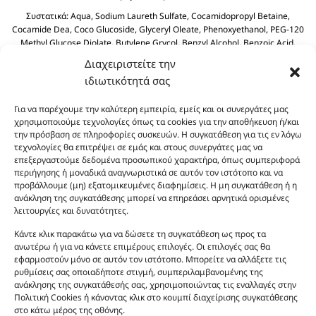
Συστατικά:
Aqua, Sodium Laureth Sulfate, Cocamidopropyl Betaine,
Cocamide Dea, Coco Glucoside, Glyceryl Oleate, Phenoxyethanol, PEG-120
Methyl Glucose Diolate, Butylene Grycol, Benzyl Alcohol, Benzoic Acid,
Polyquaternium-39, Olive Oil PEG-7 Esters, Dehydroacetic Acid, Olea
Διαχειριστείτε την
Europaea (Olive) Fruit Olive Oil, Sodium Benzoate, Sodium Sulfate, Citric
ιδιωτικότητά σας
Acid.
Για να παρέχουμε την καλύτερη εμπειρία, εμείς και οι συνεργάτες μας
χρησιμοποιούμε τεχνολογίες όπως τα cookies για την αποθήκευση ή/και
την πρόσβαση σε πληροφορίες συσκευών. Η συγκατάθεση για τις εν λόγω
τεχνολογίες θα επιτρέψει σε εμάς και στους συνεργάτες μας να
επεξεργαστούμε δεδομένα προσωπικού χαρακτήρα, όπως συμπεριφορά
περιήγησης ή μοναδικά αναγνωριστικά σε αυτόν τον ιστότοπο και να
προβάλλουμε (μη) εξατομικευμένες διαφημίσεις. Η μη συγκατάθεση ή η
ανάκληση της συγκατάθεσης μπορεί να επηρεάσει αρνητικά ορισμένες
Οι φωτογραφίες των προϊόντων είναι ενδεικτικές
λειτουργίες και δυνατότητες.
και δεν είναι προς πώληση το εικονιζόμενο προϊόν.
Σκοπός τους είναι η διευκόλυνση της επιλογής σας.
Κάντε κλικ παρακάτω για να δώσετε τη συγκατάθεση ως προς τα
ανωτέρω ή για να κάνετε επιμέρους επιλογές. Οι επιλογές σας θα
Σε καμία περίπτωση δεν αντιστοιχούν στα
εφαρμοστούν μόνο σε αυτόν τον ιστότοπο. Μπορείτε να αλλάξετε τις
αυθεντικά αρώματα και δεν ανταποκρίνονται στην
ρυθμίσεις σας οποιαδήποτε στιγμή, συμπεριλαμβανομένης της
πραγματικότητα. Πρόθεση της επιχείρησης μας δεν
ανάκλησης της συγκατάθεσής σας, χρησιμοποιώντας τις εναλλαγές στην
είναι η παραπλάνηση και η εξαπάτηση του
Πολιτική Cookies ή κάνοντας κλικ στο κουμπί διαχείρισης συγκατάθεσης
στο κάτω μέρος της οθόνης.
καταναλωτή. Όλα μας τα προϊόντα είναι τύπου, σε