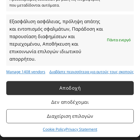
που μεταδίδονται αυτόματα.
Ωράριο Καταστήματος
Εξασφάλιση ασφάλειας, πρόληψη απάτης
και εντοπισμός σφαλμάτων, Παράδοση και
Δευτέρα: 08:30–16:30
παρουσίαση διαφημίσεων και
Τρίτη: 08:30–16:30
Πάντα ενεργό
περιεχομένου, Αποθήκευση και
Τετάρτη: 08:30–16:30
επικοινωνία επιλογών ιδιωτικού
Πέμπτη: 08:30–16:30
απορρήτου.
Παρασκευή: 08:30–16:30
Σάββατο - Κυριακή: Κλειστά
Manage 1408 vendors
Διαβάστε περισσότερα για αυτούς τους σκοπούς
Πληροφορίες
Αποδοχή
Δεν αποδέχομαι
Εταιρεία
Πρόγραμμα Ανταμοιβής
Διαχείριση επιλογών
Επικοινωνία
Cookie Policy
Privacy Statement
Τρόποι Πληρωμής