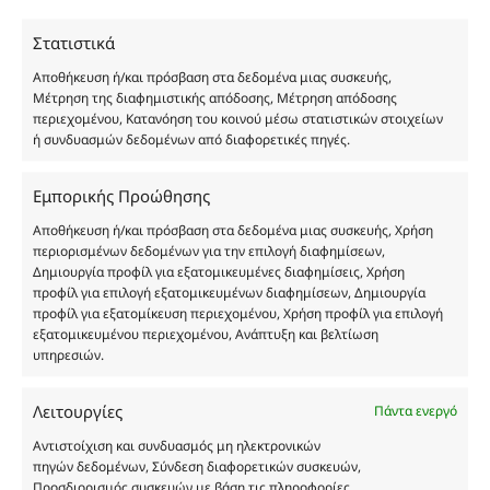
χύμα μορφή και είναι εμπνευσμένα από τα
Στατιστικά
αντίστοιχα αυθεντικά γνωστών οίκων. Οι
ονομασίες, οι εικόνες και τα σήματα των
Αποθήκευση ή/και πρόσβαση στα δεδομένα μιας συσκευής,
προϊόντων αποτελούν αναφαίρετη και
Μέτρηση της διαφημιστικής απόδοσης, Μέτρηση απόδοσης
περιεχομένου, Κατανόηση του κοινού μέσω στατιστικών στοιχείων
κατοχυρωμένη εμπορικά ιδιοκτησία των
ή συνδυασμών δεδομένων από διαφορετικές πηγές.
Δημιουργών-Οίκων. Οι εικόνες ενδέχεται να
υπόκεινται σε πνευματικά δικαιώματα.
Εμπορικής Προώθησης
Με επιφύλαξη κάθε νόμιμου δικαιώματος.
Αποθήκευση ή/και πρόσβαση στα δεδομένα μιας συσκευής, Χρήση
περιορισμένων δεδομένων για την επιλογή διαφημίσεων,
Δημιουργία προφίλ για εξατομικευμένες διαφημίσεις, Χρήση
Eau de parfum
προφίλ για επιλογή εξατομικευμένων διαφημίσεων, Δημιουργία
προφίλ για εξατομίκευση περιεχομένου, Χρήση προφίλ για επιλογή
εξατομικευμένου περιεχομένου, Ανάπτυξη και βελτίωση
Αγίου Κωνσταντίνου 76
υπηρεσιών.
Τ.Κ. 56224, Εύοσμος, Θεσσαλονίκη
Τηλ. 2314 016010
Λειτουργίες
Πάντα ενεργό
ΑΦΜ 803285309
Αντιστοίχιση και συνδυασμός μη ηλεκτρονικών
ΓΕΜΗ 193802504000
πηγών δεδομένων, Σύνδεση διαφορετικών συσκευών,
Προσδιορισμός συσκευών με βάση τις πληροφορίες