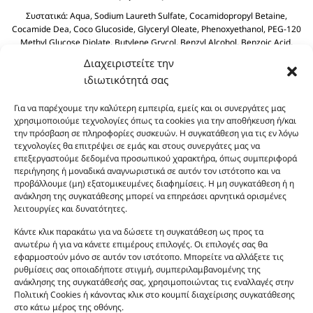
Συστατικά:
Aqua, Sodium Laureth Sulfate, Cocamidopropyl Betaine,
Cocamide Dea, Coco Glucoside, Glyceryl Oleate, Phenoxyethanol, PEG-120
Methyl Glucose Diolate, Butylene Grycol, Benzyl Alcohol, Benzoic Acid,
Polyquaternium-39, Olive Oil PEG-7 Esters, Dehydroacetic Acid, Olea
Διαχειριστείτε την
Europaea (Olive) Fruit Olive Oil, Sodium Benzoate, Sodium Sulfate, Citric
ιδιωτικότητά σας
Acid.
Για να παρέχουμε την καλύτερη εμπειρία, εμείς και οι συνεργάτες μας
χρησιμοποιούμε τεχνολογίες όπως τα cookies για την αποθήκευση ή/και
την πρόσβαση σε πληροφορίες συσκευών. Η συγκατάθεση για τις εν λόγω
τεχνολογίες θα επιτρέψει σε εμάς και στους συνεργάτες μας να
επεξεργαστούμε δεδομένα προσωπικού χαρακτήρα, όπως συμπεριφορά
περιήγησης ή μοναδικά αναγνωριστικά σε αυτόν τον ιστότοπο και να
προβάλλουμε (μη) εξατομικευμένες διαφημίσεις. Η μη συγκατάθεση ή η
ανάκληση της συγκατάθεσης μπορεί να επηρεάσει αρνητικά ορισμένες
Οι φωτογραφίες των προϊόντων είναι ενδεικτικές
λειτουργίες και δυνατότητες.
και δεν είναι προς πώληση το εικονιζόμενο προϊόν.
Σκοπός τους είναι η διευκόλυνση της επιλογής σας.
Κάντε κλικ παρακάτω για να δώσετε τη συγκατάθεση ως προς τα
ανωτέρω ή για να κάνετε επιμέρους επιλογές. Οι επιλογές σας θα
Σε καμία περίπτωση δεν αντιστοιχούν στα
εφαρμοστούν μόνο σε αυτόν τον ιστότοπο. Μπορείτε να αλλάξετε τις
αυθεντικά αρώματα και δεν ανταποκρίνονται στην
ρυθμίσεις σας οποιαδήποτε στιγμή, συμπεριλαμβανομένης της
πραγματικότητα. Πρόθεση της επιχείρησης μας δεν
ανάκλησης της συγκατάθεσής σας, χρησιμοποιώντας τις εναλλαγές στην
είναι η παραπλάνηση και η εξαπάτηση του
Πολιτική Cookies ή κάνοντας κλικ στο κουμπί διαχείρισης συγκατάθεσης
στο κάτω μέρος της οθόνης.
καταναλωτή. Όλα μας τα προϊόντα είναι τύπου, σε