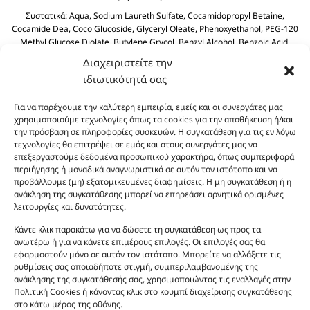
Συστατικά:
Aqua, Sodium Laureth Sulfate, Cocamidopropyl Betaine,
Cocamide Dea, Coco Glucoside, Glyceryl Oleate, Phenoxyethanol, PEG-120
Methyl Glucose Diolate, Butylene Grycol, Benzyl Alcohol, Benzoic Acid,
Polyquaternium-39, Olive Oil PEG-7 Esters, Dehydroacetic Acid, Olea
Διαχειριστείτε την
Europaea (Olive) Fruit Olive Oil, Sodium Benzoate, Sodium Sulfate, Citric
ιδιωτικότητά σας
Acid.
Για να παρέχουμε την καλύτερη εμπειρία, εμείς και οι συνεργάτες μας
χρησιμοποιούμε τεχνολογίες όπως τα cookies για την αποθήκευση ή/και
την πρόσβαση σε πληροφορίες συσκευών. Η συγκατάθεση για τις εν λόγω
τεχνολογίες θα επιτρέψει σε εμάς και στους συνεργάτες μας να
επεξεργαστούμε δεδομένα προσωπικού χαρακτήρα, όπως συμπεριφορά
περιήγησης ή μοναδικά αναγνωριστικά σε αυτόν τον ιστότοπο και να
προβάλλουμε (μη) εξατομικευμένες διαφημίσεις. Η μη συγκατάθεση ή η
ανάκληση της συγκατάθεσης μπορεί να επηρεάσει αρνητικά ορισμένες
Οι φωτογραφίες των προϊόντων είναι ενδεικτικές
λειτουργίες και δυνατότητες.
και δεν είναι προς πώληση το εικονιζόμενο προϊόν.
Σκοπός τους είναι η διευκόλυνση της επιλογής σας.
Κάντε κλικ παρακάτω για να δώσετε τη συγκατάθεση ως προς τα
ανωτέρω ή για να κάνετε επιμέρους επιλογές. Οι επιλογές σας θα
Σε καμία περίπτωση δεν αντιστοιχούν στα
εφαρμοστούν μόνο σε αυτόν τον ιστότοπο. Μπορείτε να αλλάξετε τις
αυθεντικά αρώματα και δεν ανταποκρίνονται στην
ρυθμίσεις σας οποιαδήποτε στιγμή, συμπεριλαμβανομένης της
πραγματικότητα. Πρόθεση της επιχείρησης μας δεν
ανάκλησης της συγκατάθεσής σας, χρησιμοποιώντας τις εναλλαγές στην
είναι η παραπλάνηση και η εξαπάτηση του
Πολιτική Cookies ή κάνοντας κλικ στο κουμπί διαχείρισης συγκατάθεσης
στο κάτω μέρος της οθόνης.
καταναλωτή. Όλα μας τα προϊόντα είναι τύπου, σε