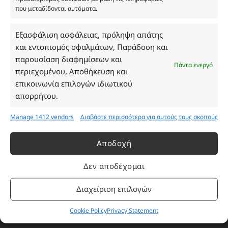
που μεταδίδονται αυτόματα.
Ωράριο Καταστήματος
Εξασφάλιση ασφάλειας, πρόληψη απάτης
και εντοπισμός σφαλμάτων, Παράδοση και
Δευτέρα: 08:30–16:30
παρουσίαση διαφημίσεων και
Τρίτη: 08:30–16:30
Πάντα ενεργό
περιεχομένου, Αποθήκευση και
Τετάρτη: 08:30–16:30
επικοινωνία επιλογών ιδιωτικού
Πέμπτη: 08:30–16:30
απορρήτου.
Παρασκευή: 08:30–16:30
Σάββατο - Κυριακή: Κλειστά
Manage 1412 vendors
Διαβάστε περισσότερα για αυτούς τους σκοπούς
Πληροφορίες
Αποδοχή
Δεν αποδέχομαι
Εταιρεία
Πρόγραμμα Ανταμοιβής
Διαχείριση επιλογών
Επικοινωνία
Cookie Policy
Privacy Statement
Τρόποι Πληρωμής