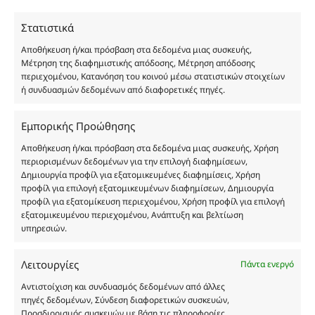
χύμα μορφή και είναι εμπνευσμένα από τα
Στατιστικά
αντίστοιχα αυθεντικά γνωστών οίκων. Οι
ονομασίες, οι εικόνες και τα σήματα των
Αποθήκευση ή/και πρόσβαση στα δεδομένα μιας συσκευής,
προϊόντων αποτελούν αναφαίρετη και
Μέτρηση της διαφημιστικής απόδοσης, Μέτρηση απόδοσης
περιεχομένου, Κατανόηση του κοινού μέσω στατιστικών στοιχείων
κατοχυρωμένη εμπορικά ιδιοκτησία των
ή συνδυασμών δεδομένων από διαφορετικές πηγές.
Δημιουργών-Οίκων. Οι εικόνες ενδέχεται να
υπόκεινται σε πνευματικά δικαιώματα.
Εμπορικής Προώθησης
Με επιφύλαξη κάθε νόμιμου δικαιώματος.
Αποθήκευση ή/και πρόσβαση στα δεδομένα μιας συσκευής, Χρήση
περιορισμένων δεδομένων για την επιλογή διαφημίσεων,
Δημιουργία προφίλ για εξατομικευμένες διαφημίσεις, Χρήση
Eau de parfum
προφίλ για επιλογή εξατομικευμένων διαφημίσεων, Δημιουργία
προφίλ για εξατομίκευση περιεχομένου, Χρήση προφίλ για επιλογή
εξατομικευμένου περιεχομένου, Ανάπτυξη και βελτίωση
Αγίου Κωνσταντίνου 76
υπηρεσιών.
Τ.Κ. 56224, Εύοσμος, Θεσσαλονίκη
Τηλ. 2314 016010
Λειτουργίες
Πάντα ενεργό
ΑΦΜ 803285309
Αντιστοίχιση και συνδυασμός δεδομένων από άλλες
ΓΕΜΗ 193802504000
πηγές δεδομένων, Σύνδεση διαφορετικών συσκευών,
Προσδιορισμός συσκευών με βάση τις πληροφορίες