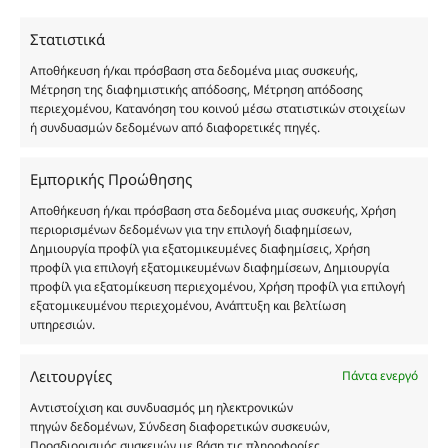
χύμα μορφή και είναι εμπνευσμένα από τα
Στατιστικά
αντίστοιχα αυθεντικά γνωστών οίκων. Οι
ονομασίες, οι εικόνες και τα σήματα των
Αποθήκευση ή/και πρόσβαση στα δεδομένα μιας συσκευής,
προϊόντων αποτελούν αναφαίρετη και
Μέτρηση της διαφημιστικής απόδοσης, Μέτρηση απόδοσης
περιεχομένου, Κατανόηση του κοινού μέσω στατιστικών στοιχείων
κατοχυρωμένη εμπορικά ιδιοκτησία των
ή συνδυασμών δεδομένων από διαφορετικές πηγές.
Δημιουργών-Οίκων. Οι εικόνες ενδέχεται να
υπόκεινται σε πνευματικά δικαιώματα.
Εμπορικής Προώθησης
Με επιφύλαξη κάθε νόμιμου δικαιώματος.
Αποθήκευση ή/και πρόσβαση στα δεδομένα μιας συσκευής, Χρήση
περιορισμένων δεδομένων για την επιλογή διαφημίσεων,
Δημιουργία προφίλ για εξατομικευμένες διαφημίσεις, Χρήση
Eau de parfum
προφίλ για επιλογή εξατομικευμένων διαφημίσεων, Δημιουργία
προφίλ για εξατομίκευση περιεχομένου, Χρήση προφίλ για επιλογή
εξατομικευμένου περιεχομένου, Ανάπτυξη και βελτίωση
Αγίου Κωνσταντίνου 76
υπηρεσιών.
Τ.Κ. 56224, Εύοσμος, Θεσσαλονίκη
Τηλ. 2314 016010
Λειτουργίες
Πάντα ενεργό
ΑΦΜ 803285309
Αντιστοίχιση και συνδυασμός μη ηλεκτρονικών
ΓΕΜΗ 193802504000
πηγών δεδομένων, Σύνδεση διαφορετικών συσκευών,
Προσδιορισμός συσκευών με βάση τις πληροφορίες