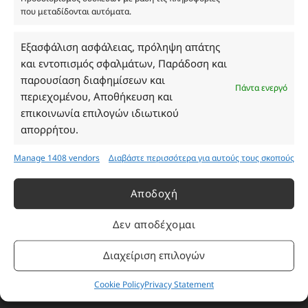
που μεταδίδονται αυτόματα.
Ωράριο Καταστήματος
Εξασφάλιση ασφάλειας, πρόληψη απάτης
και εντοπισμός σφαλμάτων, Παράδοση και
Δευτέρα: 08:30–16:30
παρουσίαση διαφημίσεων και
Τρίτη: 08:30–16:30
Πάντα ενεργό
περιεχομένου, Αποθήκευση και
Τετάρτη: 08:30–16:30
επικοινωνία επιλογών ιδιωτικού
Πέμπτη: 08:30–16:30
απορρήτου.
Παρασκευή: 08:30–16:30
Σάββατο - Κυριακή: Κλειστά
Manage 1408 vendors
Διαβάστε περισσότερα για αυτούς τους σκοπούς
Πληροφορίες
Αποδοχή
Δεν αποδέχομαι
Εταιρεία
Πρόγραμμα Ανταμοιβής
Διαχείριση επιλογών
Επικοινωνία
Cookie Policy
Privacy Statement
Τρόποι Πληρωμής