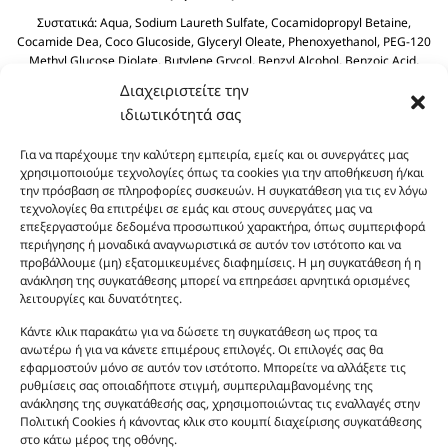
Συστατικά:
Aqua, Sodium Laureth Sulfate, Cocamidopropyl Betaine,
Cocamide Dea, Coco Glucoside, Glyceryl Oleate, Phenoxyethanol, PEG-120
Methyl Glucose Diolate, Butylene Grycol, Benzyl Alcohol, Benzoic Acid,
Polyquaternium-39, Olive Oil PEG-7 Esters, Dehydroacetic Acid, Olea
Διαχειριστείτε την
Europaea (Olive) Fruit Olive Oil, Sodium Benzoate, Sodium Sulfate, Citric
ιδιωτικότητά σας
Acid.
Για να παρέχουμε την καλύτερη εμπειρία, εμείς και οι συνεργάτες μας
χρησιμοποιούμε τεχνολογίες όπως τα cookies για την αποθήκευση ή/και
την πρόσβαση σε πληροφορίες συσκευών. Η συγκατάθεση για τις εν λόγω
τεχνολογίες θα επιτρέψει σε εμάς και στους συνεργάτες μας να
επεξεργαστούμε δεδομένα προσωπικού χαρακτήρα, όπως συμπεριφορά
περιήγησης ή μοναδικά αναγνωριστικά σε αυτόν τον ιστότοπο και να
προβάλλουμε (μη) εξατομικευμένες διαφημίσεις. Η μη συγκατάθεση ή η
ανάκληση της συγκατάθεσης μπορεί να επηρεάσει αρνητικά ορισμένες
Οι φωτογραφίες των προϊόντων είναι ενδεικτικές
λειτουργίες και δυνατότητες.
και δεν είναι προς πώληση το εικονιζόμενο προϊόν.
Σκοπός τους είναι η διευκόλυνση της επιλογής σας.
Κάντε κλικ παρακάτω για να δώσετε τη συγκατάθεση ως προς τα
ανωτέρω ή για να κάνετε επιμέρους επιλογές. Οι επιλογές σας θα
Σε καμία περίπτωση δεν αντιστοιχούν στα
εφαρμοστούν μόνο σε αυτόν τον ιστότοπο. Μπορείτε να αλλάξετε τις
αυθεντικά αρώματα και δεν ανταποκρίνονται στην
ρυθμίσεις σας οποιαδήποτε στιγμή, συμπεριλαμβανομένης της
πραγματικότητα. Πρόθεση της επιχείρησης μας δεν
ανάκλησης της συγκατάθεσής σας, χρησιμοποιώντας τις εναλλαγές στην
είναι η παραπλάνηση και η εξαπάτηση του
Πολιτική Cookies ή κάνοντας κλικ στο κουμπί διαχείρισης συγκατάθεσης
στο κάτω μέρος της οθόνης.
καταναλωτή. Όλα μας τα προϊόντα είναι τύπου, σε