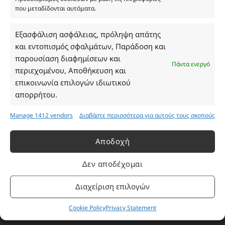
που μεταδίδονται αυτόματα.
Ωράριο Καταστήματος
Εξασφάλιση ασφάλειας, πρόληψη απάτης
και εντοπισμός σφαλμάτων, Παράδοση και
Δευτέρα: 08:30–16:30
παρουσίαση διαφημίσεων και
Τρίτη: 08:30–16:30
Πάντα ενεργό
περιεχομένου, Αποθήκευση και
Τετάρτη: 08:30–16:30
επικοινωνία επιλογών ιδιωτικού
Πέμπτη: 08:30–16:30
απορρήτου.
Παρασκευή: 08:30–16:30
Σάββατο - Κυριακή: Κλειστά
Manage 1412 vendors
Διαβάστε περισσότερα για αυτούς τους σκοπούς
Πληροφορίες
Αποδοχή
Δεν αποδέχομαι
Εταιρεία
Πρόγραμμα Ανταμοιβής
Διαχείριση επιλογών
Επικοινωνία
Cookie Policy
Privacy Statement
Τρόποι Πληρωμής