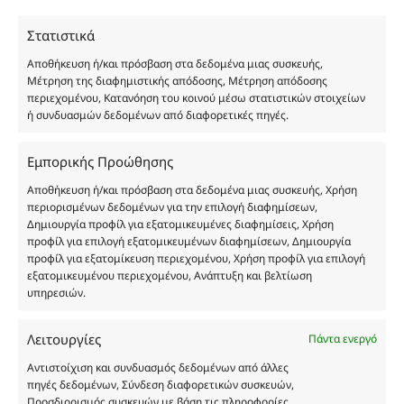
χύμα μορφή και είναι εμπνευσμένα από τα
Στατιστικά
αντίστοιχα αυθεντικά γνωστών οίκων. Οι
ονομασίες, οι εικόνες και τα σήματα των
Αποθήκευση ή/και πρόσβαση στα δεδομένα μιας συσκευής,
προϊόντων αποτελούν αναφαίρετη και
Μέτρηση της διαφημιστικής απόδοσης, Μέτρηση απόδοσης
περιεχομένου, Κατανόηση του κοινού μέσω στατιστικών στοιχείων
κατοχυρωμένη εμπορικά ιδιοκτησία των
ή συνδυασμών δεδομένων από διαφορετικές πηγές.
Δημιουργών-Οίκων. Οι εικόνες ενδέχεται να
υπόκεινται σε πνευματικά δικαιώματα.
Εμπορικής Προώθησης
Με επιφύλαξη κάθε νόμιμου δικαιώματος.
Αποθήκευση ή/και πρόσβαση στα δεδομένα μιας συσκευής, Χρήση
περιορισμένων δεδομένων για την επιλογή διαφημίσεων,
Δημιουργία προφίλ για εξατομικευμένες διαφημίσεις, Χρήση
Eau de parfum
προφίλ για επιλογή εξατομικευμένων διαφημίσεων, Δημιουργία
προφίλ για εξατομίκευση περιεχομένου, Χρήση προφίλ για επιλογή
εξατομικευμένου περιεχομένου, Ανάπτυξη και βελτίωση
Αγίου Κωνσταντίνου 76
υπηρεσιών.
Τ.Κ. 56224, Εύοσμος, Θεσσαλονίκη
Τηλ. 2314 016010
Λειτουργίες
Πάντα ενεργό
ΑΦΜ 803285309
Αντιστοίχιση και συνδυασμός δεδομένων από άλλες
ΓΕΜΗ 193802504000
πηγές δεδομένων, Σύνδεση διαφορετικών συσκευών,
Προσδιορισμός συσκευών με βάση τις πληροφορίες