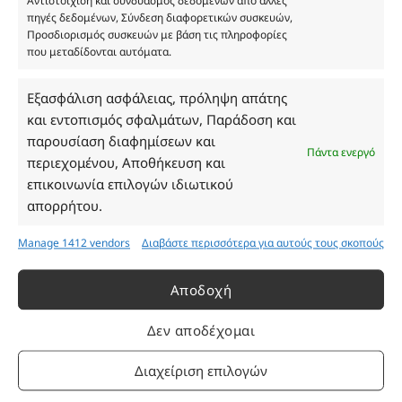
Τηλ. 2314 016010
Αντιστοίχιση και συνδυασμός δεδομένων από άλλες
πηγές δεδομένων, Σύνδεση διαφορετικών συσκευών,
ΑΦΜ 803285309
Προσδιορισμός συσκευών με βάση τις πληροφορίες
ΓΕΜΗ 193802504000
που μεταδίδονται αυτόματα.
Εξασφάλιση ασφάλειας, πρόληψη απάτης
Ωράριο Καταστήματος
και εντοπισμός σφαλμάτων, Παράδοση και
παρουσίαση διαφημίσεων και
Πάντα ενεργό
περιεχομένου, Αποθήκευση και
Δευτέρα: 08:30–16:30
επικοινωνία επιλογών ιδιωτικού
Τρίτη: 08:30–16:30
απορρήτου.
Τετάρτη: 08:30–16:30
Πέμπτη: 08:30–16:30
Manage 1412 vendors
Διαβάστε περισσότερα για αυτούς τους σκοπούς
Παρασκευή: 08:30–16:30
Σάββατο - Κυριακή: Κλειστά
Αποδοχή
Πληροφορίες
Δεν αποδέχομαι
Διαχείριση επιλογών
Εταιρεία
Πρόγραμμα Ανταμοιβής