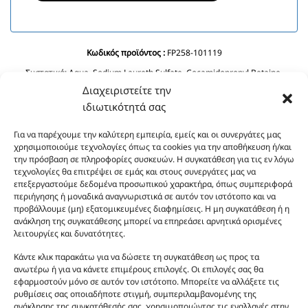
Κωδικός προϊόντος :
FP258-101119
Συστατικά:
Aqua, Sodium Laureth Sulfate, Cocamidopropyl Betaine,
Cocamide Dea, Coco Glucoside, Glyceryl Oleate, Phenoxyethanol, PEG-120
Διαχειριστείτε την
Methyl Glucose Diolate, Butylene Grycol, Benzyl Alcohol, Benzoic Acid,
ιδιωτικότητά σας
Polyquaternium-39, Olive Oil PEG-7 Esters, Dehydroacetic Acid, Olea
Europaea (Olive) Fruit Olive Oil, Sodium Benzoate, Sodium Sulfate, Citric
Για να παρέχουμε την καλύτερη εμπειρία, εμείς και οι συνεργάτες μας
Acid.
χρησιμοποιούμε τεχνολογίες όπως τα cookies για την αποθήκευση ή/και
την πρόσβαση σε πληροφορίες συσκευών. Η συγκατάθεση για τις εν λόγω
τεχνολογίες θα επιτρέψει σε εμάς και στους συνεργάτες μας να
επεξεργαστούμε δεδομένα προσωπικού χαρακτήρα, όπως συμπεριφορά
περιήγησης ή μοναδικά αναγνωριστικά σε αυτόν τον ιστότοπο και να
προβάλλουμε (μη) εξατομικευμένες διαφημίσεις. Η μη συγκατάθεση ή η
ανάκληση της συγκατάθεσης μπορεί να επηρεάσει αρνητικά ορισμένες
λειτουργίες και δυνατότητες.
Οι φωτογραφίες των προϊόντων είναι ενδεικτικές
Κάντε κλικ παρακάτω για να δώσετε τη συγκατάθεση ως προς τα
και δεν είναι προς πώληση το εικονιζόμενο προϊόν.
ανωτέρω ή για να κάνετε επιμέρους επιλογές. Οι επιλογές σας θα
εφαρμοστούν μόνο σε αυτόν τον ιστότοπο. Μπορείτε να αλλάξετε τις
Σκοπός τους είναι η διευκόλυνση της επιλογής σας.
ρυθμίσεις σας οποιαδήποτε στιγμή, συμπεριλαμβανομένης της
Σε καμία περίπτωση δεν αντιστοιχούν στα
ανάκλησης της συγκατάθεσής σας, χρησιμοποιώντας τις εναλλαγές στην