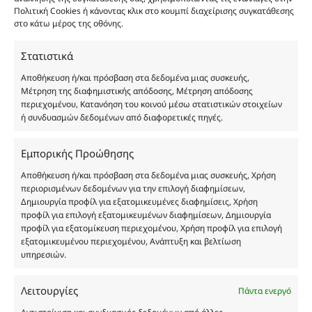
αυθεντικά αρώματα και δεν ανταποκρίνονται στην
Πολιτική Cookies ή κάνοντας κλικ στο κουμπί διαχείρισης συγκατάθεσης
πραγματικότητα. Πρόθεση της επιχείρησης μας δεν
στο κάτω μέρος της οθόνης.
είναι η παραπλάνηση και η εξαπάτηση του
καταναλωτή. Όλα μας τα προϊόντα είναι τύπου, σε
Στατιστικά
χύμα μορφή και είναι εμπνευσμένα από τα
Αποθήκευση ή/και πρόσβαση στα δεδομένα μιας συσκευής,
αντίστοιχα αυθεντικά γνωστών οίκων. Οι
Μέτρηση της διαφημιστικής απόδοσης, Μέτρηση απόδοσης
ονομασίες, οι εικόνες και τα σήματα των
περιεχομένου, Κατανόηση του κοινού μέσω στατιστικών στοιχείων
ή συνδυασμών δεδομένων από διαφορετικές πηγές.
προϊόντων αποτελούν αναφαίρετη και
κατοχυρωμένη εμπορικά ιδιοκτησία των
Δημιουργών-Οίκων. Οι εικόνες ενδέχεται να
Εμπορικής Προώθησης
υπόκεινται σε πνευματικά δικαιώματα.
Αποθήκευση ή/και πρόσβαση στα δεδομένα μιας συσκευής, Χρήση
Με επιφύλαξη κάθε νόμιμου δικαιώματος.
περιορισμένων δεδομένων για την επιλογή διαφημίσεων,
Δημιουργία προφίλ για εξατομικευμένες διαφημίσεις, Χρήση
προφίλ για επιλογή εξατομικευμένων διαφημίσεων, Δημιουργία
προφίλ για εξατομίκευση περιεχομένου, Χρήση προφίλ για επιλογή
εξατομικευμένου περιεχομένου, Ανάπτυξη και βελτίωση
Eau de parfum
υπηρεσιών.
Αγίου Κωνσταντίνου 76
Λειτουργίες
Πάντα ενεργό
Τ.Κ. 56224, Εύοσμος, Θεσσαλονίκη