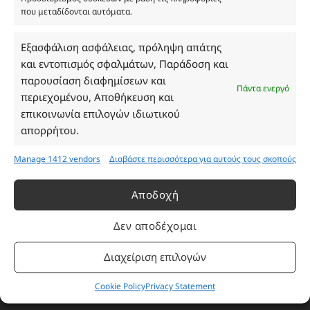
που μεταδίδονται αυτόματα.
Ωράριο Καταστήματος
Εξασφάλιση ασφάλειας, πρόληψη απάτης
και εντοπισμός σφαλμάτων, Παράδοση και
Δευτέρα: 08:30–16:30
παρουσίαση διαφημίσεων και
Τρίτη: 08:30–16:30
Πάντα ενεργό
περιεχομένου, Αποθήκευση και
Τετάρτη: 08:30–16:30
επικοινωνία επιλογών ιδιωτικού
Πέμπτη: 08:30–16:30
απορρήτου.
Παρασκευή: 08:30–16:30
Σάββατο - Κυριακή: Κλειστά
Manage 1412 vendors
Διαβάστε περισσότερα για αυτούς τους σκοπούς
Πληροφορίες
Αποδοχή
Δεν αποδέχομαι
Εταιρεία
Πρόγραμμα Ανταμοιβής
Διαχείριση επιλογών
Επικοινωνία
Cookie Policy
Privacy Statement
Τρόποι Πληρωμής