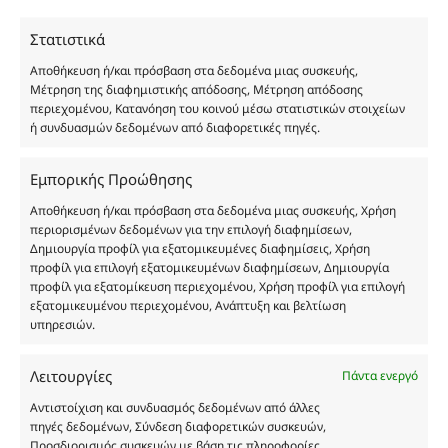
χύμα μορφή και είναι εμπνευσμένα από τα
Στατιστικά
αντίστοιχα αυθεντικά γνωστών οίκων. Οι
ονομασίες, οι εικόνες και τα σήματα των
Αποθήκευση ή/και πρόσβαση στα δεδομένα μιας συσκευής,
προϊόντων αποτελούν αναφαίρετη και
Μέτρηση της διαφημιστικής απόδοσης, Μέτρηση απόδοσης
περιεχομένου, Κατανόηση του κοινού μέσω στατιστικών στοιχείων
κατοχυρωμένη εμπορικά ιδιοκτησία των
ή συνδυασμών δεδομένων από διαφορετικές πηγές.
Δημιουργών-Οίκων. Οι εικόνες ενδέχεται να
υπόκεινται σε πνευματικά δικαιώματα.
Εμπορικής Προώθησης
Με επιφύλαξη κάθε νόμιμου δικαιώματος.
Αποθήκευση ή/και πρόσβαση στα δεδομένα μιας συσκευής, Χρήση
περιορισμένων δεδομένων για την επιλογή διαφημίσεων,
Δημιουργία προφίλ για εξατομικευμένες διαφημίσεις, Χρήση
Eau de parfum
προφίλ για επιλογή εξατομικευμένων διαφημίσεων, Δημιουργία
προφίλ για εξατομίκευση περιεχομένου, Χρήση προφίλ για επιλογή
εξατομικευμένου περιεχομένου, Ανάπτυξη και βελτίωση
Αγίου Κωνσταντίνου 76
υπηρεσιών.
Τ.Κ. 56224, Εύοσμος, Θεσσαλονίκη
Τηλ. 2314 016010
Λειτουργίες
Πάντα ενεργό
ΑΦΜ 803285309
Αντιστοίχιση και συνδυασμός δεδομένων από άλλες
ΓΕΜΗ 193802504000
πηγές δεδομένων, Σύνδεση διαφορετικών συσκευών,
Προσδιορισμός συσκευών με βάση τις πληροφορίες