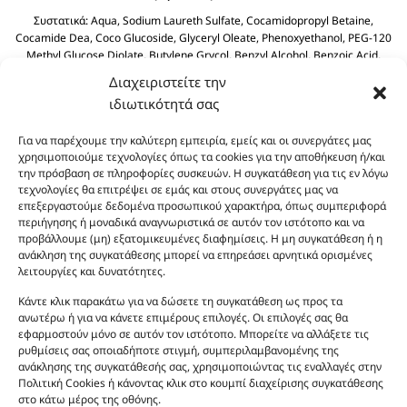
Συστατικά:
Aqua, Sodium Laureth Sulfate, Cocamidopropyl Betaine,
Cocamide Dea, Coco Glucoside, Glyceryl Oleate, Phenoxyethanol, PEG-120
Methyl Glucose Diolate, Butylene Grycol, Benzyl Alcohol, Benzoic Acid,
Polyquaternium-39, Olive Oil PEG-7 Esters, Dehydroacetic Acid, Olea
Διαχειριστείτε την
Europaea (Olive) Fruit Olive Oil, Sodium Benzoate, Sodium Sulfate, Citric
ιδιωτικότητά σας
Acid.
Για να παρέχουμε την καλύτερη εμπειρία, εμείς και οι συνεργάτες μας
χρησιμοποιούμε τεχνολογίες όπως τα cookies για την αποθήκευση ή/και
την πρόσβαση σε πληροφορίες συσκευών. Η συγκατάθεση για τις εν λόγω
τεχνολογίες θα επιτρέψει σε εμάς και στους συνεργάτες μας να
επεξεργαστούμε δεδομένα προσωπικού χαρακτήρα, όπως συμπεριφορά
περιήγησης ή μοναδικά αναγνωριστικά σε αυτόν τον ιστότοπο και να
προβάλλουμε (μη) εξατομικευμένες διαφημίσεις. Η μη συγκατάθεση ή η
ανάκληση της συγκατάθεσης μπορεί να επηρεάσει αρνητικά ορισμένες
Οι φωτογραφίες των προϊόντων είναι ενδεικτικές
λειτουργίες και δυνατότητες.
και δεν είναι προς πώληση το εικονιζόμενο προϊόν.
Σκοπός τους είναι η διευκόλυνση της επιλογής σας.
Κάντε κλικ παρακάτω για να δώσετε τη συγκατάθεση ως προς τα
ανωτέρω ή για να κάνετε επιμέρους επιλογές. Οι επιλογές σας θα
Σε καμία περίπτωση δεν αντιστοιχούν στα
εφαρμοστούν μόνο σε αυτόν τον ιστότοπο. Μπορείτε να αλλάξετε τις
αυθεντικά αρώματα και δεν ανταποκρίνονται στην
ρυθμίσεις σας οποιαδήποτε στιγμή, συμπεριλαμβανομένης της
πραγματικότητα. Πρόθεση της επιχείρησης μας δεν
ανάκλησης της συγκατάθεσής σας, χρησιμοποιώντας τις εναλλαγές στην
είναι η παραπλάνηση και η εξαπάτηση του
Πολιτική Cookies ή κάνοντας κλικ στο κουμπί διαχείρισης συγκατάθεσης
στο κάτω μέρος της οθόνης.
καταναλωτή. Όλα μας τα προϊόντα είναι τύπου, σε