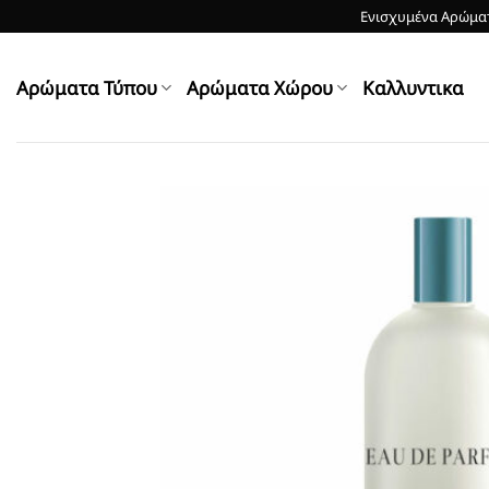
Skip
Ενισχυμένα Αρώματ
to
content
Αρώματα Τύπου
Αρώματα Χώρου
Kαλλυντικα