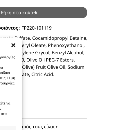
θήκη στο καλάθι
οϊόντος :
FP220-101119
ureth Sulfate, Cocamidopropyl Betaine,
ide, Glyceryl Oleate, Phenoxyethanol,
olate, Butylene Grycol, Benzyl Alcohol,
χνολογίες
ternium-39, Olive Oil PEG-7 Esters,
uropaea (Olive) Fruit Olive Oil, Sodium
να
ναδικά
dium Sulfate, Citric Acid.
εις. Η μη
ιτουργίες
ίτε να
ς
 στο
ροϊόν. Σκοπός τους είναι η