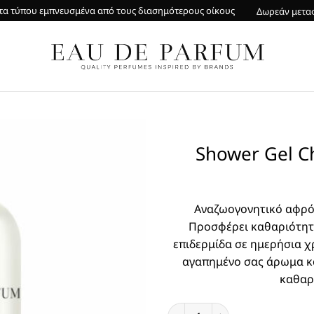
α τύπου εμπνευσμένα από τους διασημότερους οίκους
Δωρεάν μετα
Shower Gel Ch
Αναζωογονητικό αφρό
Προσφέρει καθαριότητα
επιδερμίδα σε ημερήσια χ
αγαπημένο σας άρωμα κα
καθαρ
Shower Gel Cherry in the Air 