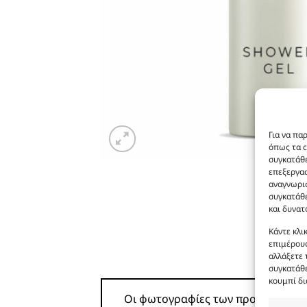
Για να πα
όπως τα c
συγκατάθε
επεξεργα
αναγνωρισ
συγκατάθε
και δυνατ
Κάντε κλι
επιμέρους
αλλάξετε 
συγκατάθε
κουμπί δι
Οι φωτογραφίες των προϊόντων είνα