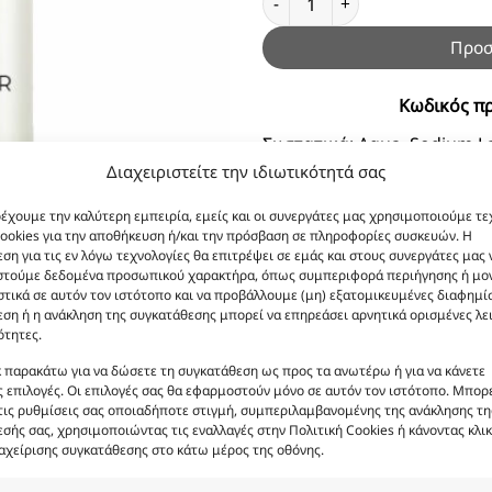
Προσ
Κωδικός πρ
Συστατικά:
Aqua, Sodium La
Cocamide Dea, Coco Glucos
Διαχειριστείτε την ιδιωτικότητά σας
PEG-120 Methyl Glucose Di
ρέχουμε την καλύτερη εμπειρία, εμείς και οι συνεργάτες μας χρησιμοποιούμε τε
Benzoic Acid, Polyqua
ookies για την αποθήκευση ή/και την πρόσβαση σε πληροφορίες συσκευών. Η
Dehydroacetic Acid, Olea E
ση για τις εν λόγω τεχνολογίες θα επιτρέψει σε εμάς και στους συνεργάτες μας 
στούμε δεδομένα προσωπικού χαρακτήρα, όπως συμπεριφορά περιήγησης ή μο
Benzoate, So
τικά σε αυτόν τον ιστότοπο και να προβάλλουμε (μη) εξατομικευμένες διαφημίσ
ση ή η ανάκληση της συγκατάθεσης μπορεί να επηρεάσει αρνητικά ορισμένες λε
ότητες.
κ παρακάτω για να δώσετε τη συγκατάθεση ως προς τα ανωτέρω ή για να κάνετε
 επιλογές. Οι επιλογές σας θα εφαρμοστούν μόνο σε αυτόν τον ιστότοπο. Μπορε
τις ρυθμίσεις σας οποιαδήποτε στιγμή, συμπεριλαμβανομένης της ανάκλησης τη
σής σας, χρησιμοποιώντας τις εναλλαγές στην Πολιτική Cookies ή κάνοντας κλικ
αχείρισης συγκατάθεσης στο κάτω μέρος της οθόνης.
ι ενδεικτικές και δεν είναι προς πώληση το εικονιζόμενο π