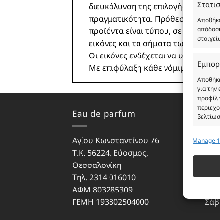
Στατισ
διευκόλυνση της επιλογής σας. Σε
πραγματικότητα. Πρόθεση της επιχ
Αποθήκε
απόδοση
προϊόντα είναι τύπου, σε χύμα μορ
στοιχεί
εικόνες και τα σήματα των προϊό
Οι εικόνες ενδέχεται να υπόκειντα
Εμπορ
Με επιφύλαξη κάθε νόμιμου δικαι
Αποθήκε
για την
προφίλ 
περιεχο
Eau de parfum
Ωρά
βελτίωσ
Αγίου Κωνσταντίνου 76
Δευ
Manage 1
Λειτου
Τ.Κ. 56224, Εύοσμος,
Τρίτ
Αντιστο
Θεσσαλονίκη
Τετ
διαφορε
που μετ
Τηλ. 2314 016010
Πέμ
ΑΦΜ 803285309
Παρ
Εξασφ
ΓΕΜΗ 193802504000
Σάβ
σφαλμ