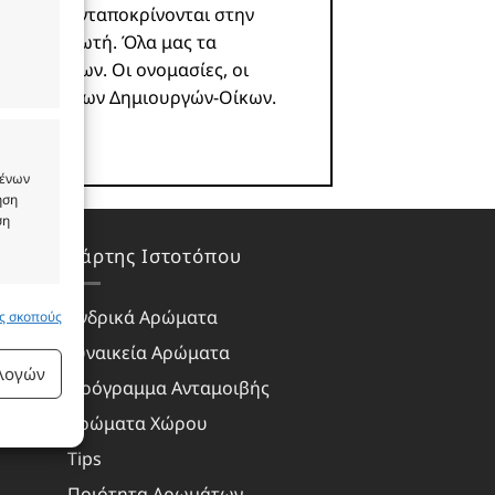
 και δεν ανταποκρίνονται στην
υ καταναλωτή. Όλα μας τα
ωστών οίκων. Οι ονομασίες, οι
ιοκτησία των Δημιουργών-Οίκων.
μένων
ήση
ση
Χάρτης Ιστοτόπου
Ανδρικά Αρώματα
υς σκοπούς
 ενεργό
Γυναικεία Αρώματα
ιλογών
Πρόγραμμα Ανταμοιβής
Αρώματα Χώρου
Tips
Ποιότητα Αρωμάτων
 ενεργό