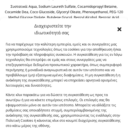
Συστατικά:
Aqua, Sodium Laureth Sulfate, Cocamidopropyl Betaine,
Cocamide Dea, Coco Glucoside, Glyceryl Oleate, Phenoxyethanol, PEG-120
Methyl Glucose Diolate, Butylene Grycol, Benzyl Alcohol, Benzoic Acid,
Polyquaternium-39, Olive Oil PEG-7 Esters, Dehydroacetic Acid, Olea
Διαχειριστείτε την
Europaea (Olive) Fruit Olive Oil, Sodium Benzoate, Sodium Sulfate, Citric
ιδιωτικότητά σας
Acid.
Για να παρέχουμε την καλύτερη εμπειρία, εμείς και οι συνεργάτες μας
χρησιμοποιούμε τεχνολογίες όπως τα cookies για την αποθήκευση ή/και
την πρόσβαση σε πληροφορίες συσκευών. Η συγκατάθεση για τις εν λόγω
τεχνολογίες θα επιτρέψει σε εμάς και στους συνεργάτες μας να
επεξεργαστούμε δεδομένα προσωπικού χαρακτήρα, όπως συμπεριφορά
περιήγησης ή μοναδικά αναγνωριστικά σε αυτόν τον ιστότοπο και να
προβάλλουμε (μη) εξατομικευμένες διαφημίσεις. Η μη συγκατάθεση ή η
ανάκληση της συγκατάθεσης μπορεί να επηρεάσει αρνητικά ορισμένες
Οι φωτογραφίες των προϊόντων είναι ενδεικτικές
λειτουργίες και δυνατότητες.
και δεν είναι προς πώληση το εικονιζόμενο προϊόν.
Σκοπός τους είναι η διευκόλυνση της επιλογής σας.
Κάντε κλικ παρακάτω για να δώσετε τη συγκατάθεση ως προς τα
ανωτέρω ή για να κάνετε επιμέρους επιλογές. Οι επιλογές σας θα
Σε καμία περίπτωση δεν αντιστοιχούν στα
εφαρμοστούν μόνο σε αυτόν τον ιστότοπο. Μπορείτε να αλλάξετε τις
αυθεντικά αρώματα και δεν ανταποκρίνονται στην
ρυθμίσεις σας οποιαδήποτε στιγμή, συμπεριλαμβανομένης της
πραγματικότητα. Πρόθεση της επιχείρησης μας δεν
ανάκλησης της συγκατάθεσής σας, χρησιμοποιώντας τις εναλλαγές στην
είναι η παραπλάνηση και η εξαπάτηση του
Πολιτική Cookies ή κάνοντας κλικ στο κουμπί διαχείρισης συγκατάθεσης
στο κάτω μέρος της οθόνης.
καταναλωτή. Όλα μας τα προϊόντα είναι τύπου, σε