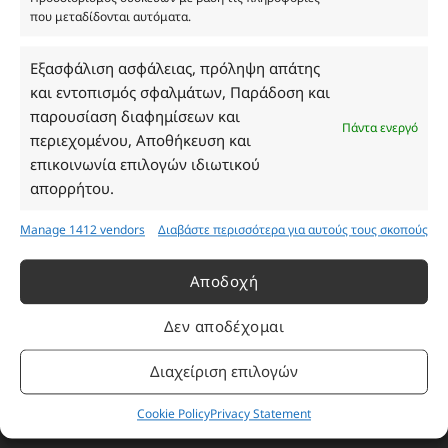
που μεταδίδονται αυτόματα.
Ωράριο Καταστήματος
Εξασφάλιση ασφάλειας, πρόληψη απάτης
και εντοπισμός σφαλμάτων, Παράδοση και
Δευτέρα: 08:30–16:30
παρουσίαση διαφημίσεων και
Τρίτη: 08:30–16:30
Πάντα ενεργό
περιεχομένου, Αποθήκευση και
Τετάρτη: 08:30–16:30
επικοινωνία επιλογών ιδιωτικού
Πέμπτη: 08:30–16:30
απορρήτου.
Παρασκευή: 08:30–16:30
Σάββατο - Κυριακή: Κλειστά
Manage 1412 vendors
Διαβάστε περισσότερα για αυτούς τους σκοπούς
Πληροφορίες
Αποδοχή
Δεν αποδέχομαι
Εταιρεία
Πρόγραμμα Ανταμοιβής
Διαχείριση επιλογών
Επικοινωνία
Cookie Policy
Privacy Statement
Τρόποι Πληρωμής