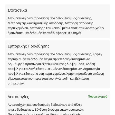
χύμα μορφή και είναι εμπνευσμένα από τα
Στατιστικά
αντίστοιχα αυθεντικά γνωστών οίκων. Οι
ονομασίες, οι εικόνες και τα σήματα των
Αποθήκευση ή/και πρόσβαση στα δεδομένα μιας συσκευής,
προϊόντων αποτελούν αναφαίρετη και
Μέτρηση της διαφημιστικής απόδοσης, Μέτρηση απόδοσης
περιεχομένου, Κατανόηση του κοινού μέσω στατιστικών στοιχείων
κατοχυρωμένη εμπορικά ιδιοκτησία των
ή συνδυασμών δεδομένων από διαφορετικές πηγές.
Δημιουργών-Οίκων. Οι εικόνες ενδέχεται να
υπόκεινται σε πνευματικά δικαιώματα.
Εμπορικής Προώθησης
Με επιφύλαξη κάθε νόμιμου δικαιώματος.
Αποθήκευση ή/και πρόσβαση στα δεδομένα μιας συσκευής, Χρήση
περιορισμένων δεδομένων για την επιλογή διαφημίσεων,
Δημιουργία προφίλ για εξατομικευμένες διαφημίσεις, Χρήση
Eau de parfum
προφίλ για επιλογή εξατομικευμένων διαφημίσεων, Δημιουργία
προφίλ για εξατομίκευση περιεχομένου, Χρήση προφίλ για επιλογή
εξατομικευμένου περιεχομένου, Ανάπτυξη και βελτίωση
Αγίου Κωνσταντίνου 76
υπηρεσιών.
Τ.Κ. 56224, Εύοσμος, Θεσσαλονίκη
Τηλ. 2314 016010
Λειτουργίες
Πάντα ενεργό
ΑΦΜ 803285309
Αντιστοίχιση και συνδυασμός δεδομένων από άλλες
ΓΕΜΗ 193802504000
πηγές δεδομένων, Σύνδεση διαφορετικών συσκευών,
Προσδιορισμός συσκευών με βάση τις πληροφορίες