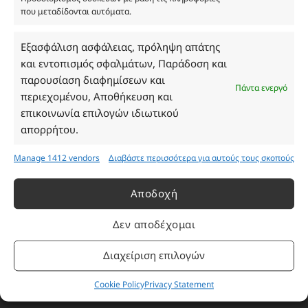
που μεταδίδονται αυτόματα.
Ωράριο Καταστήματος
Εξασφάλιση ασφάλειας, πρόληψη απάτης
και εντοπισμός σφαλμάτων, Παράδοση και
Δευτέρα: 08:30–16:30
παρουσίαση διαφημίσεων και
Τρίτη: 08:30–16:30
Πάντα ενεργό
περιεχομένου, Αποθήκευση και
Τετάρτη: 08:30–16:30
επικοινωνία επιλογών ιδιωτικού
Πέμπτη: 08:30–16:30
απορρήτου.
Παρασκευή: 08:30–16:30
Σάββατο - Κυριακή: Κλειστά
Manage 1412 vendors
Διαβάστε περισσότερα για αυτούς τους σκοπούς
Πληροφορίες
Αποδοχή
Δεν αποδέχομαι
Εταιρεία
Πρόγραμμα Ανταμοιβής
Διαχείριση επιλογών
Επικοινωνία
Cookie Policy
Privacy Statement
Τρόποι Πληρωμής