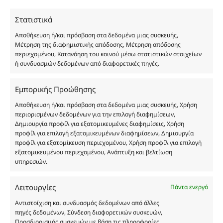
χύμα μορφή και είναι εμπνευσμένα από τα
Στατιστικά
αντίστοιχα αυθεντικά γνωστών οίκων. Οι
ονομασίες, οι εικόνες και τα σήματα των
Αποθήκευση ή/και πρόσβαση στα δεδομένα μιας συσκευής,
προϊόντων αποτελούν αναφαίρετη και
Μέτρηση της διαφημιστικής απόδοσης, Μέτρηση απόδοσης
περιεχομένου, Κατανόηση του κοινού μέσω στατιστικών στοιχείων
κατοχυρωμένη εμπορικά ιδιοκτησία των
ή συνδυασμών δεδομένων από διαφορετικές πηγές.
Δημιουργών-Οίκων. Οι εικόνες ενδέχεται να
υπόκεινται σε πνευματικά δικαιώματα.
Εμπορικής Προώθησης
Με επιφύλαξη κάθε νόμιμου δικαιώματος.
Αποθήκευση ή/και πρόσβαση στα δεδομένα μιας συσκευής, Χρήση
περιορισμένων δεδομένων για την επιλογή διαφημίσεων,
Δημιουργία προφίλ για εξατομικευμένες διαφημίσεις, Χρήση
Eau de parfum
προφίλ για επιλογή εξατομικευμένων διαφημίσεων, Δημιουργία
προφίλ για εξατομίκευση περιεχομένου, Χρήση προφίλ για επιλογή
εξατομικευμένου περιεχομένου, Ανάπτυξη και βελτίωση
Αγίου Κωνσταντίνου 76
υπηρεσιών.
Τ.Κ. 56224, Εύοσμος, Θεσσαλονίκη
Τηλ. 2314 016010
Λειτουργίες
Πάντα ενεργό
ΑΦΜ 803285309
Αντιστοίχιση και συνδυασμός δεδομένων από άλλες
ΓΕΜΗ 193802504000
πηγές δεδομένων, Σύνδεση διαφορετικών συσκευών,
Προσδιορισμός συσκευών με βάση τις πληροφορίες