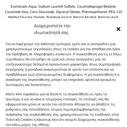
Συστατικά:
Aqua, Sodium Laureth Sulfate, Cocamidopropyl Betaine,
Cocamide Dea, Coco Glucoside, Glyceryl Oleate, Phenoxyethanol, PEG-120
Methyl Glucose Diolate, Butylene Grycol, Benzyl Alcohol, Benzoic Acid,
Polyquaternium-39, Olive Oil PEG-7 Esters, Dehydroacetic Acid, Olea
Διαχειριστείτε την
Europaea (Olive) Fruit Olive Oil, Sodium Benzoate, Sodium Sulfate, Citric
ιδιωτικότητά σας
Acid.
Για να παρέχουμε την καλύτερη εμπειρία, εμείς και οι συνεργάτες μας
χρησιμοποιούμε τεχνολογίες όπως τα cookies για την αποθήκευση ή/και
την πρόσβαση σε πληροφορίες συσκευών. Η συγκατάθεση για τις εν λόγω
τεχνολογίες θα επιτρέψει σε εμάς και στους συνεργάτες μας να
επεξεργαστούμε δεδομένα προσωπικού χαρακτήρα, όπως συμπεριφορά
περιήγησης ή μοναδικά αναγνωριστικά σε αυτόν τον ιστότοπο και να
προβάλλουμε (μη) εξατομικευμένες διαφημίσεις. Η μη συγκατάθεση ή η
ανάκληση της συγκατάθεσης μπορεί να επηρεάσει αρνητικά ορισμένες
Οι φωτογραφίες των προϊόντων είναι ενδεικτικές
λειτουργίες και δυνατότητες.
και δεν είναι προς πώληση το εικονιζόμενο προϊόν.
Σκοπός τους είναι η διευκόλυνση της επιλογής σας.
Κάντε κλικ παρακάτω για να δώσετε τη συγκατάθεση ως προς τα
ανωτέρω ή για να κάνετε επιμέρους επιλογές. Οι επιλογές σας θα
Σε καμία περίπτωση δεν αντιστοιχούν στα
εφαρμοστούν μόνο σε αυτόν τον ιστότοπο. Μπορείτε να αλλάξετε τις
αυθεντικά αρώματα και δεν ανταποκρίνονται στην
ρυθμίσεις σας οποιαδήποτε στιγμή, συμπεριλαμβανομένης της
πραγματικότητα. Πρόθεση της επιχείρησης μας δεν
ανάκλησης της συγκατάθεσής σας, χρησιμοποιώντας τις εναλλαγές στην
είναι η παραπλάνηση και η εξαπάτηση του
Πολιτική Cookies ή κάνοντας κλικ στο κουμπί διαχείρισης συγκατάθεσης
στο κάτω μέρος της οθόνης.
καταναλωτή. Όλα μας τα προϊόντα είναι τύπου, σε