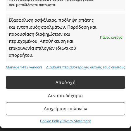
που μεταδίδονται αυτόματα.
Ωράριο Καταστήματος
Εξασφάλιση ασφάλειας, πρόληψη απάτης
και εντοπισμός σφαλμάτων, Παράδοση και
Δευτέρα: 08:30–16:30
παρουσίαση διαφημίσεων και
Τρίτη: 08:30–16:30
Πάντα ενεργό
περιεχομένου, Αποθήκευση και
Τετάρτη: 08:30–16:30
επικοινωνία επιλογών ιδιωτικού
Πέμπτη: 08:30–16:30
απορρήτου.
Παρασκευή: 08:30–16:30
Σάββατο - Κυριακή: Κλειστά
Manage 1412 vendors
Διαβάστε περισσότερα για αυτούς τους σκοπούς
Πληροφορίες
Αποδοχή
Δεν αποδέχομαι
Εταιρεία
Πρόγραμμα Ανταμοιβής
Διαχείριση επιλογών
Επικοινωνία
Cookie Policy
Privacy Statement
Τρόποι Πληρωμής