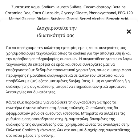
Συστατικά:
Aqua, Sodium Laureth Sulfate, Cocamidopropyl Betaine,
Cocamide Dea, Coco Glucoside, Glyceryl Oleate, Phenoxyethanol, PEG-120
Methyl Glucose Diolate, Butylene Grycol, Benzyl Alcohol, Benzoic Acid,
Polyquaternium-39, Olive Oil PEG-7 Esters, Dehydroacetic Acid, Olea
Διαχειριστείτε την
Europaea (Olive) Fruit Olive Oil, Sodium Benzoate, Sodium Sulfate, Citric
ιδιωτικότητά σας
Acid.
Για να παρέχουμε την καλύτερη εμπειρία, εμείς και οι συνεργάτες μας
χρησιμοποιούμε τεχνολογίες όπως τα cookies για την αποθήκευση ή/και
την πρόσβαση σε πληροφορίες συσκευών. Η συγκατάθεση για τις εν λόγω
τεχνολογίες θα επιτρέψει σε εμάς και στους συνεργάτες μας να
επεξεργαστούμε δεδομένα προσωπικού χαρακτήρα, όπως συμπεριφορά
περιήγησης ή μοναδικά αναγνωριστικά σε αυτόν τον ιστότοπο και να
προβάλλουμε (μη) εξατομικευμένες διαφημίσεις. Η μη συγκατάθεση ή η
ανάκληση της συγκατάθεσης μπορεί να επηρεάσει αρνητικά ορισμένες
Οι φωτογραφίες των προϊόντων είναι ενδεικτικές
λειτουργίες και δυνατότητες.
και δεν είναι προς πώληση το εικονιζόμενο προϊόν.
Σκοπός τους είναι η διευκόλυνση της επιλογής σας.
Κάντε κλικ παρακάτω για να δώσετε τη συγκατάθεση ως προς τα
ανωτέρω ή για να κάνετε επιμέρους επιλογές. Οι επιλογές σας θα
Σε καμία περίπτωση δεν αντιστοιχούν στα
εφαρμοστούν μόνο σε αυτόν τον ιστότοπο. Μπορείτε να αλλάξετε τις
αυθεντικά αρώματα και δεν ανταποκρίνονται στην
ρυθμίσεις σας οποιαδήποτε στιγμή, συμπεριλαμβανομένης της
πραγματικότητα. Πρόθεση της επιχείρησης μας δεν
ανάκλησης της συγκατάθεσής σας, χρησιμοποιώντας τις εναλλαγές στην
είναι η παραπλάνηση και η εξαπάτηση του
Πολιτική Cookies ή κάνοντας κλικ στο κουμπί διαχείρισης συγκατάθεσης
στο κάτω μέρος της οθόνης.
καταναλωτή. Όλα μας τα προϊόντα είναι τύπου, σε