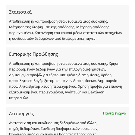
χύμα μορφή και είναι εμπνευσμένα από τα
Στατιστικά
αντίστοιχα αυθεντικά γνωστών οίκων. Οι
ονομασίες, οι εικόνες και τα σήματα των
Αποθήκευση ή/και πρόσβαση στα δεδομένα μιας συσκευής,
προϊόντων αποτελούν αναφαίρετη και
Μέτρηση της διαφημιστικής απόδοσης, Μέτρηση απόδοσης
περιεχομένου, Κατανόηση του κοινού μέσω στατιστικών στοιχείων
κατοχυρωμένη εμπορικά ιδιοκτησία των
ή συνδυασμών δεδομένων από διαφορετικές πηγές.
Δημιουργών-Οίκων. Οι εικόνες ενδέχεται να
υπόκεινται σε πνευματικά δικαιώματα.
Εμπορικής Προώθησης
Με επιφύλαξη κάθε νόμιμου δικαιώματος.
Αποθήκευση ή/και πρόσβαση στα δεδομένα μιας συσκευής, Χρήση
περιορισμένων δεδομένων για την επιλογή διαφημίσεων,
Δημιουργία προφίλ για εξατομικευμένες διαφημίσεις, Χρήση
Eau de parfum
προφίλ για επιλογή εξατομικευμένων διαφημίσεων, Δημιουργία
προφίλ για εξατομίκευση περιεχομένου, Χρήση προφίλ για επιλογή
εξατομικευμένου περιεχομένου, Ανάπτυξη και βελτίωση
Αγίου Κωνσταντίνου 76
υπηρεσιών.
Τ.Κ. 56224, Εύοσμος, Θεσσαλονίκη
Τηλ. 2314 016010
Λειτουργίες
Πάντα ενεργό
ΑΦΜ 803285309
Αντιστοίχιση και συνδυασμός δεδομένων από άλλες
ΓΕΜΗ 193802504000
πηγές δεδομένων, Σύνδεση διαφορετικών συσκευών,
Προσδιορισμός συσκευών με βάση τις πληροφορίες