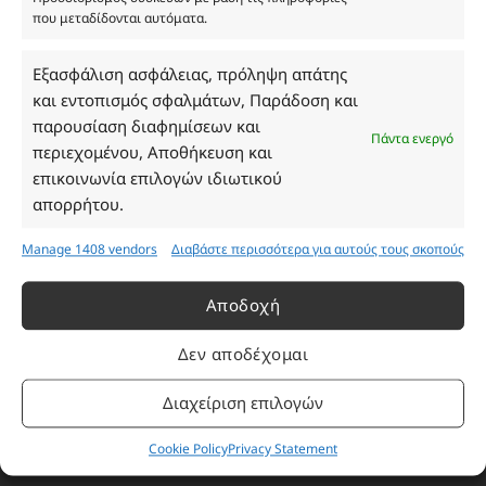
που μεταδίδονται αυτόματα.
Ωράριο Καταστήματος
Εξασφάλιση ασφάλειας, πρόληψη απάτης
και εντοπισμός σφαλμάτων, Παράδοση και
Δευτέρα: 08:30–16:30
παρουσίαση διαφημίσεων και
Τρίτη: 08:30–16:30
Πάντα ενεργό
περιεχομένου, Αποθήκευση και
Τετάρτη: 08:30–16:30
επικοινωνία επιλογών ιδιωτικού
Πέμπτη: 08:30–16:30
απορρήτου.
Παρασκευή: 08:30–16:30
Σάββατο - Κυριακή: Κλειστά
Manage 1408 vendors
Διαβάστε περισσότερα για αυτούς τους σκοπούς
Πληροφορίες
Αποδοχή
Δεν αποδέχομαι
Εταιρεία
Πρόγραμμα Ανταμοιβής
Διαχείριση επιλογών
Επικοινωνία
Cookie Policy
Privacy Statement
Τρόποι Πληρωμής