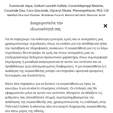
Συστατικά:
Aqua, Sodium Laureth Sulfate, Cocamidopropyl Betaine,
Cocamide Dea, Coco Glucoside, Glyceryl Oleate, Phenoxyethanol, PEG-120
Methyl Glucose Diolate, Butylene Grycol, Benzyl Alcohol, Benzoic Acid,
Polyquaternium-39, Olive Oil PEG-7 Esters, Dehydroacetic Acid, Olea
Διαχειριστείτε την
Europaea (Olive) Fruit Olive Oil, Sodium Benzoate, Sodium Sulfate, Citric
ιδιωτικότητά σας
Acid.
Για να παρέχουμε την καλύτερη εμπειρία, εμείς και οι συνεργάτες μας
χρησιμοποιούμε τεχνολογίες όπως τα cookies για την αποθήκευση ή/και
την πρόσβαση σε πληροφορίες συσκευών. Η συγκατάθεση για τις εν λόγω
τεχνολογίες θα επιτρέψει σε εμάς και στους συνεργάτες μας να
επεξεργαστούμε δεδομένα προσωπικού χαρακτήρα, όπως συμπεριφορά
περιήγησης ή μοναδικά αναγνωριστικά σε αυτόν τον ιστότοπο και να
προβάλλουμε (μη) εξατομικευμένες διαφημίσεις. Η μη συγκατάθεση ή η
ανάκληση της συγκατάθεσης μπορεί να επηρεάσει αρνητικά ορισμένες
Οι φωτογραφίες των προϊόντων είναι ενδεικτικές
λειτουργίες και δυνατότητες.
και δεν είναι προς πώληση το εικονιζόμενο προϊόν.
Σκοπός τους είναι η διευκόλυνση της επιλογής σας.
Κάντε κλικ παρακάτω για να δώσετε τη συγκατάθεση ως προς τα
ανωτέρω ή για να κάνετε επιμέρους επιλογές. Οι επιλογές σας θα
Σε καμία περίπτωση δεν αντιστοιχούν στα
εφαρμοστούν μόνο σε αυτόν τον ιστότοπο. Μπορείτε να αλλάξετε τις
αυθεντικά αρώματα και δεν ανταποκρίνονται στην
ρυθμίσεις σας οποιαδήποτε στιγμή, συμπεριλαμβανομένης της
πραγματικότητα. Πρόθεση της επιχείρησης μας δεν
ανάκλησης της συγκατάθεσής σας, χρησιμοποιώντας τις εναλλαγές στην
είναι η παραπλάνηση και η εξαπάτηση του
Πολιτική Cookies ή κάνοντας κλικ στο κουμπί διαχείρισης συγκατάθεσης
στο κάτω μέρος της οθόνης.
καταναλωτή. Όλα μας τα προϊόντα είναι τύπου, σε