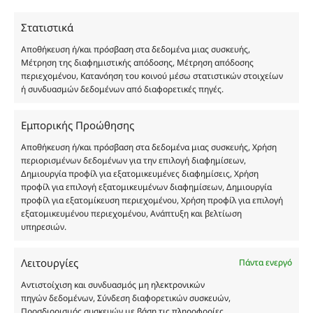
χύμα μορφή και είναι εμπνευσμένα από τα
Στατιστικά
αντίστοιχα αυθεντικά γνωστών οίκων. Οι
ονομασίες, οι εικόνες και τα σήματα των
Αποθήκευση ή/και πρόσβαση στα δεδομένα μιας συσκευής,
προϊόντων αποτελούν αναφαίρετη και
Μέτρηση της διαφημιστικής απόδοσης, Μέτρηση απόδοσης
περιεχομένου, Κατανόηση του κοινού μέσω στατιστικών στοιχείων
κατοχυρωμένη εμπορικά ιδιοκτησία των
ή συνδυασμών δεδομένων από διαφορετικές πηγές.
Δημιουργών-Οίκων. Οι εικόνες ενδέχεται να
υπόκεινται σε πνευματικά δικαιώματα.
Εμπορικής Προώθησης
Με επιφύλαξη κάθε νόμιμου δικαιώματος.
Αποθήκευση ή/και πρόσβαση στα δεδομένα μιας συσκευής, Χρήση
περιορισμένων δεδομένων για την επιλογή διαφημίσεων,
Δημιουργία προφίλ για εξατομικευμένες διαφημίσεις, Χρήση
Eau de parfum
προφίλ για επιλογή εξατομικευμένων διαφημίσεων, Δημιουργία
προφίλ για εξατομίκευση περιεχομένου, Χρήση προφίλ για επιλογή
εξατομικευμένου περιεχομένου, Ανάπτυξη και βελτίωση
Αγίου Κωνσταντίνου 76
υπηρεσιών.
Τ.Κ. 56224, Εύοσμος, Θεσσαλονίκη
Τηλ. 2314 016010
Λειτουργίες
Πάντα ενεργό
ΑΦΜ 803285309
Αντιστοίχιση και συνδυασμός μη ηλεκτρονικών
ΓΕΜΗ 193802504000
πηγών δεδομένων, Σύνδεση διαφορετικών συσκευών,
Προσδιορισμός συσκευών με βάση τις πληροφορίες