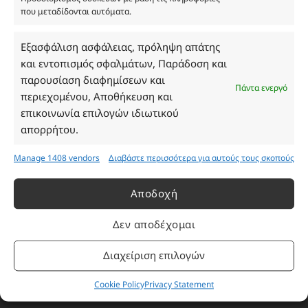
που μεταδίδονται αυτόματα.
Ωράριο Καταστήματος
Εξασφάλιση ασφάλειας, πρόληψη απάτης
και εντοπισμός σφαλμάτων, Παράδοση και
Δευτέρα: 08:30–16:30
παρουσίαση διαφημίσεων και
Τρίτη: 08:30–16:30
Πάντα ενεργό
περιεχομένου, Αποθήκευση και
Τετάρτη: 08:30–16:30
επικοινωνία επιλογών ιδιωτικού
Πέμπτη: 08:30–16:30
απορρήτου.
Παρασκευή: 08:30–16:30
Σάββατο - Κυριακή: Κλειστά
Manage 1408 vendors
Διαβάστε περισσότερα για αυτούς τους σκοπούς
Πληροφορίες
Αποδοχή
Δεν αποδέχομαι
Εταιρεία
Πρόγραμμα Ανταμοιβής
Διαχείριση επιλογών
Επικοινωνία
Cookie Policy
Privacy Statement
Τρόποι Πληρωμής