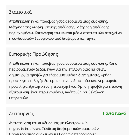
χύμα μορφή και είναι εμπνευσμένα από τα
Στατιστικά
αντίστοιχα αυθεντικά γνωστών οίκων. Οι
ονομασίες, οι εικόνες και τα σήματα των
Αποθήκευση ή/και πρόσβαση στα δεδομένα μιας συσκευής,
προϊόντων αποτελούν αναφαίρετη και
Μέτρηση της διαφημιστικής απόδοσης, Μέτρηση απόδοσης
περιεχομένου, Κατανόηση του κοινού μέσω στατιστικών στοιχείων
κατοχυρωμένη εμπορικά ιδιοκτησία των
ή συνδυασμών δεδομένων από διαφορετικές πηγές.
Δημιουργών-Οίκων. Οι εικόνες ενδέχεται να
υπόκεινται σε πνευματικά δικαιώματα.
Εμπορικής Προώθησης
Με επιφύλαξη κάθε νόμιμου δικαιώματος.
Αποθήκευση ή/και πρόσβαση στα δεδομένα μιας συσκευής, Χρήση
περιορισμένων δεδομένων για την επιλογή διαφημίσεων,
Δημιουργία προφίλ για εξατομικευμένες διαφημίσεις, Χρήση
Eau de parfum
προφίλ για επιλογή εξατομικευμένων διαφημίσεων, Δημιουργία
προφίλ για εξατομίκευση περιεχομένου, Χρήση προφίλ για επιλογή
εξατομικευμένου περιεχομένου, Ανάπτυξη και βελτίωση
Αγίου Κωνσταντίνου 76
υπηρεσιών.
Τ.Κ. 56224, Εύοσμος, Θεσσαλονίκη
Τηλ. 2314 016010
Λειτουργίες
Πάντα ενεργό
ΑΦΜ 803285309
Αντιστοίχιση και συνδυασμός μη ηλεκτρονικών
ΓΕΜΗ 193802504000
πηγών δεδομένων, Σύνδεση διαφορετικών συσκευών,
Προσδιορισμός συσκευών με βάση τις πληροφορίες