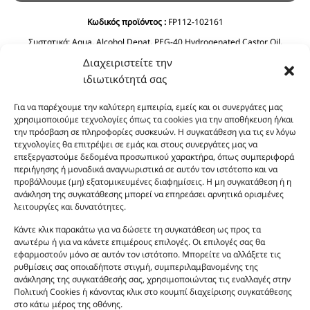
Κωδικός προϊόντος :
FP112-102161
Συστατικά:
Aqua, Alcohol Denat, PEG-40 Hydrogenated Castor Oil,
Glycerin, Panthenol, Aloe Barbadensis Leaf Juice, Calendula Officinalis
Διαχειριστείτε την
Flower Extract, Chamomila Recutita (Matricaria) Flower Extract, Propylene
ιδιωτικότητά σας
Glycol.
Για να παρέχουμε την καλύτερη εμπειρία, εμείς και οι συνεργάτες μας
χρησιμοποιούμε τεχνολογίες όπως τα cookies για την αποθήκευση ή/και
την πρόσβαση σε πληροφορίες συσκευών. Η συγκατάθεση για τις εν λόγω
τεχνολογίες θα επιτρέψει σε εμάς και στους συνεργάτες μας να
επεξεργαστούμε δεδομένα προσωπικού χαρακτήρα, όπως συμπεριφορά
περιήγησης ή μοναδικά αναγνωριστικά σε αυτόν τον ιστότοπο και να
προβάλλουμε (μη) εξατομικευμένες διαφημίσεις. Η μη συγκατάθεση ή η
ανάκληση της συγκατάθεσης μπορεί να επηρεάσει αρνητικά ορισμένες
Οι φωτογραφίες των προϊόντων είναι ενδεικτικές
λειτουργίες και δυνατότητες.
και δεν είναι προς πώληση το εικονιζόμενο προϊόν.
Σκοπός τους είναι η διευκόλυνση της επιλογής σας.
Κάντε κλικ παρακάτω για να δώσετε τη συγκατάθεση ως προς τα
ανωτέρω ή για να κάνετε επιμέρους επιλογές. Οι επιλογές σας θα
Σε καμία περίπτωση δεν αντιστοιχούν στα
εφαρμοστούν μόνο σε αυτόν τον ιστότοπο. Μπορείτε να αλλάξετε τις
αυθεντικά αρώματα και δεν ανταποκρίνονται στην
ρυθμίσεις σας οποιαδήποτε στιγμή, συμπεριλαμβανομένης της
πραγματικότητα. Πρόθεση της επιχείρησης μας δεν
ανάκλησης της συγκατάθεσής σας, χρησιμοποιώντας τις εναλλαγές στην
είναι η παραπλάνηση και η εξαπάτηση του
Πολιτική Cookies ή κάνοντας κλικ στο κουμπί διαχείρισης συγκατάθεσης
στο κάτω μέρος της οθόνης.
καταναλωτή. Όλα μας τα προϊόντα είναι τύπου, σε