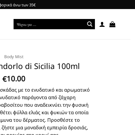
φορικά άνω των 35€
Body Mist
dorlo di Sicilia 100ml
10.00
€
σκάδας με το ενυδατικό και αρωματικό
ενυδατικό παράγοντα από ζάχαρη
αβοσίτου που αναδεικνύει την φυσική
θέτει φύλλα ελιάς και φυκιών τα οποία
άμυνα του δέρματος. Προσθέστε το
ζήστε μια μοναδική εμπειρία δροσιάς,
αι ηρεμίας στο κορμί σας.