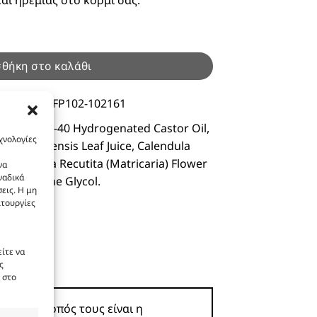
 100ml ποσότητα
θήκη στο καλάθι
οϊόντος :
FP102-102161
enat, PEG-40 Hydrogenated Castor Oil,
χνολογίες
oe Barbadensis Leaf Juice, Calendula
, Chamomila Recutita (Matricaria) Flower
να
ναδικά
t, Propylene Glycol.
εις. Η μη
ιτουργίες
ίτε να
ς
 στο
ροϊόν. Σκοπός τους είναι η