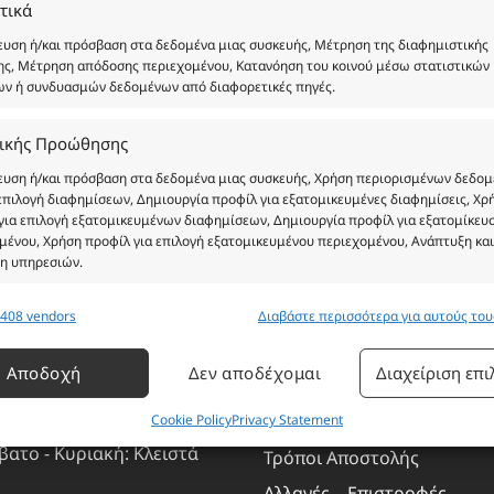
τικά
 καμία περίπτωση δεν αντιστοιχούν στα αυθεντικά αρώματα
είρησης μας δεν είναι η παραπλάνηση και η εξαπάτηση το
υση ή/και πρόσβαση στα δεδομένα μιας συσκευής, Μέτρηση της διαφημιστικής
ς, Μέτρηση απόδοσης περιεχομένου, Κατανόηση του κοινού μέσω στατιστικών
φή και είναι εμπνευσμένα από τα αντίστοιχα αυθεντικά γν
ων ή συνδυασμών δεδομένων από διαφορετικές πηγές.
ντων αποτελούν αναφαίρετη και κατοχυρωμένη εμπορικά ιδ
ι σε πνευματικά δικαιώματα.
ικής Προώθησης
ώματος.
υση ή/και πρόσβαση στα δεδομένα μιας συσκευής, Χρήση περιορισμένων δεδο
 επιλογή διαφημίσεων, Δημιουργία προφίλ για εξατομικευμένες διαφημίσεις, Χρ
για επιλογή εξατομικευμένων διαφημίσεων, Δημιουργία προφίλ για εξατομίκευ
μένου, Χρήση προφίλ για επιλογή εξατομικευμένου περιεχομένου, Ανάπτυξη και
ριο Καταστήματος
Πληροφορίες
η υπηρεσιών.
τέρα: 08:30–16:30
Εταιρεία
408 vendors
Διαβάστε περισσότερα για αυτούς το
ργίες
Πάντα
η: 08:30–16:30
Πρόγραμμα Ανταμοιβής
ίχιση και συνδυασμός μη ηλεκτρονικών πηγών δεδομένων, Σύνδεση
άρτη: 08:30–16:30
Αποδοχή
Δεν αποδέχομαι
Διαχείριση επ
τικών συσκευών, Προσδιορισμός συσκευών με βάση τις πληροφορίες
Επικοινωνία
αδίδονται αυτόματα.
πτη: 08:30–16:30
Cookie Policy
Privacy Statement
Τρόποι Πληρωμής
ασκευή: 08:30–16:30
άλιση ασφάλειας, πρόληψη απάτης και εντοπισμός
βατο - Κυριακή: Κλειστά
Τρόποι Αποστολής
άτων, Παράδοση και παρουσίαση διαφημίσεων και
Αλλαγές – Επιστροφές
Πάντα