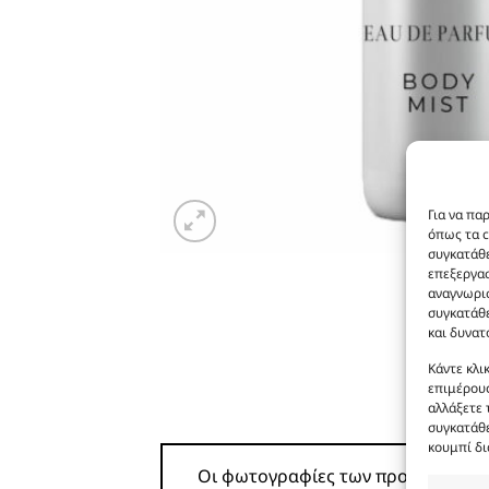
Για να πα
όπως τα c
συγκατάθε
επεξεργα
αναγνωρισ
συγκατάθε
και δυνατ
Κάντε κλι
επιμέρους
αλλάξετε 
συγκατάθε
κουμπί δι
Οι φωτογραφίες των προϊόντων είνα