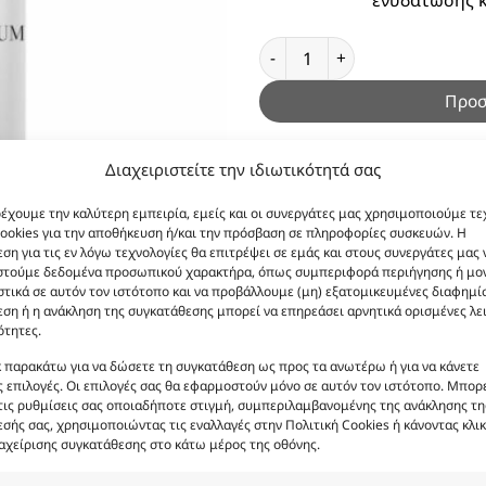
Body Mist Because its You 10
Προσ
Κωδικός πρ
Διαχειριστείτε την ιδιωτικότητά σας
Συστατικά:
Aqua, Alcohol D
ρέχουμε την καλύτερη εμπειρία, εμείς και οι συνεργάτες μας χρησιμοποιούμε τε
Glycerin, Panthenol, Al
ookies για την αποθήκευση ή/και την πρόσβαση σε πληροφορίες συσκευών. Η
Officinalis Flower Extract
ση για τις εν λόγω τεχνολογίες θα επιτρέψει σε εμάς και στους συνεργάτες μας 
στούμε δεδομένα προσωπικού χαρακτήρα, όπως συμπεριφορά περιήγησης ή μο
Extrac
τικά σε αυτόν τον ιστότοπο και να προβάλλουμε (μη) εξατομικευμένες διαφημίσ
ση ή η ανάκληση της συγκατάθεσης μπορεί να επηρεάσει αρνητικά ορισμένες λε
ότητες.
κ παρακάτω για να δώσετε τη συγκατάθεση ως προς τα ανωτέρω ή για να κάνετε
 επιλογές. Οι επιλογές σας θα εφαρμοστούν μόνο σε αυτόν τον ιστότοπο. Μπορε
τις ρυθμίσεις σας οποιαδήποτε στιγμή, συμπεριλαμβανομένης της ανάκλησης τη
σής σας, χρησιμοποιώντας τις εναλλαγές στην Πολιτική Cookies ή κάνοντας κλικ
αχείρισης συγκατάθεσης στο κάτω μέρος της οθόνης.
ι ενδεικτικές και δεν είναι προς πώληση το εικονιζόμενο π