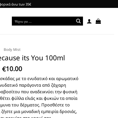
φορικά άνω των 35€
Body Mist
ecause its You 100ml
10.00
€
σκάδας με το ενυδατικό και αρωματικό
ενυδατικό παράγοντα από ζάχαρη
αβοσίτου που αναδεικνύει την φυσική
θέτει φύλλα ελιάς και φυκιών τα οποία
άμυνα του δέρματος. Προσθέστε το
ζήστε μια μοναδική εμπειρία δροσιάς,
αι ηρεμίας στο κορμί σας.