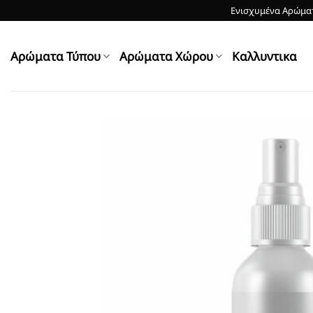
Skip
Ενισχυμένα Αρώματ
to
content
Αρώματα Τύπου
Αρώματα Χώρου
Kαλλυντικα