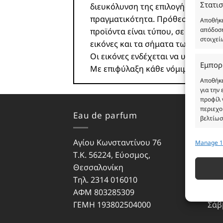
Στατισ
διευκόλυνση της επιλογής σας. Σε
πραγματικότητα. Πρόθεση της επιχ
Αποθήκε
απόδοση
προϊόντα είναι τύπου, σε χύμα μορ
στοιχεί
εικόνες και τα σήματα των προϊό
Οι εικόνες ενδέχεται να υπόκειντα
Εμπορ
Με επιφύλαξη κάθε νόμιμου δικαι
Αποθήκε
για την
προφίλ 
περιεχο
Eau de parfum
Ωρά
βελτίωσ
Αγίου Κωνσταντίνου 76
Δευ
Manage 1
Λειτου
Τ.Κ. 56224, Εύοσμος,
Τρίτ
Αντιστο
Θεσσαλονίκη
Τετ
διαφορε
που μετ
Τηλ. 2314 016010
Πέμ
ΑΦΜ 803285309
Παρ
Εξασφ
ΓΕΜΗ 193802504000
Σάβ
σφαλμ