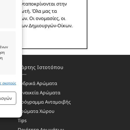
 και δεν ανταποκρίνονται στην
υ καταναλωτή. Όλα μας τα
ωστών οίκων. Οι ονομασίες, οι
ιοκτησία των Δημιουργών-Οίκων.
μένων
ήση
ση
Χάρτης Ιστοτόπου
Ανδρικά Αρώματα
υς σκοπούς
 ενεργό
Γυναικεία Αρώματα
ιλογών
Πρόγραμμα Ανταμοιβής
Αρώματα Χώρου
Tips
Ποιότητα Αρωμάτων
 ενεργό