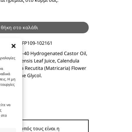
0ml ποσότητα
θήκη στο καλάθι
οϊόντος :
FP109-102161
enat, PEG-40 Hydrogenated Castor Oil,
χνολογίες
oe Barbadensis Leaf Juice, Calendula
, Chamomila Recutita (Matricaria) Flower
να
ναδικά
t, Propylene Glycol.
εις. Η μη
ιτουργίες
ίτε να
ς
 στο
ροϊόν. Σκοπός τους είναι η