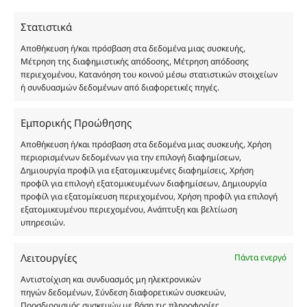
χύμα μορφή και είναι εμπνευσμένα από τα
Στατιστικά
αντίστοιχα αυθεντικά γνωστών οίκων. Οι
ονομασίες, οι εικόνες και τα σήματα των
Αποθήκευση ή/και πρόσβαση στα δεδομένα μιας συσκευής,
προϊόντων αποτελούν αναφαίρετη και
Μέτρηση της διαφημιστικής απόδοσης, Μέτρηση απόδοσης
περιεχομένου, Κατανόηση του κοινού μέσω στατιστικών στοιχείων
κατοχυρωμένη εμπορικά ιδιοκτησία των
ή συνδυασμών δεδομένων από διαφορετικές πηγές.
Δημιουργών-Οίκων. Οι εικόνες ενδέχεται να
υπόκεινται σε πνευματικά δικαιώματα.
Εμπορικής Προώθησης
Με επιφύλαξη κάθε νόμιμου δικαιώματος.
Αποθήκευση ή/και πρόσβαση στα δεδομένα μιας συσκευής, Χρήση
περιορισμένων δεδομένων για την επιλογή διαφημίσεων,
Δημιουργία προφίλ για εξατομικευμένες διαφημίσεις, Χρήση
Eau de parfum
προφίλ για επιλογή εξατομικευμένων διαφημίσεων, Δημιουργία
προφίλ για εξατομίκευση περιεχομένου, Χρήση προφίλ για επιλογή
εξατομικευμένου περιεχομένου, Ανάπτυξη και βελτίωση
Αγίου Κωνσταντίνου 76
υπηρεσιών.
Τ.Κ. 56224, Εύοσμος, Θεσσαλονίκη
Τηλ. 2314 016010
Λειτουργίες
Πάντα ενεργό
ΑΦΜ 803285309
Αντιστοίχιση και συνδυασμός μη ηλεκτρονικών
ΓΕΜΗ 193802504000
πηγών δεδομένων, Σύνδεση διαφορετικών συσκευών,
Προσδιορισμός συσκευών με βάση τις πληροφορίες