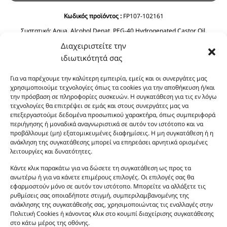
Κωδικός προϊόντος :
FP107-102161
Συστατικά:
Aqua, Alcohol Denat, PEG-40 Hydrogenated Castor Oil,
Glycerin, Panthenol, Aloe Barbadensis Leaf Juice, Calendula Officinalis
Διαχειριστείτε την
Flower Extract, Chamomila Recutita (Matricaria) Flower Extract, Propylene
ιδιωτικότητά σας
Glycol.
Για να παρέχουμε την καλύτερη εμπειρία, εμείς και οι συνεργάτες μας
χρησιμοποιούμε τεχνολογίες όπως τα cookies για την αποθήκευση ή/και
την πρόσβαση σε πληροφορίες συσκευών. Η συγκατάθεση για τις εν λόγω
τεχνολογίες θα επιτρέψει σε εμάς και στους συνεργάτες μας να
επεξεργαστούμε δεδομένα προσωπικού χαρακτήρα, όπως συμπεριφορά
περιήγησης ή μοναδικά αναγνωριστικά σε αυτόν τον ιστότοπο και να
προβάλλουμε (μη) εξατομικευμένες διαφημίσεις. Η μη συγκατάθεση ή η
ανάκληση της συγκατάθεσης μπορεί να επηρεάσει αρνητικά ορισμένες
Οι φωτογραφίες των προϊόντων είναι ενδεικτικές
λειτουργίες και δυνατότητες.
και δεν είναι προς πώληση το εικονιζόμενο προϊόν.
Σκοπός τους είναι η διευκόλυνση της επιλογής σας.
Κάντε κλικ παρακάτω για να δώσετε τη συγκατάθεση ως προς τα
ανωτέρω ή για να κάνετε επιμέρους επιλογές. Οι επιλογές σας θα
Σε καμία περίπτωση δεν αντιστοιχούν στα
εφαρμοστούν μόνο σε αυτόν τον ιστότοπο. Μπορείτε να αλλάξετε τις
αυθεντικά αρώματα και δεν ανταποκρίνονται στην
ρυθμίσεις σας οποιαδήποτε στιγμή, συμπεριλαμβανομένης της
πραγματικότητα. Πρόθεση της επιχείρησης μας δεν
ανάκλησης της συγκατάθεσής σας, χρησιμοποιώντας τις εναλλαγές στην
είναι η παραπλάνηση και η εξαπάτηση του
Πολιτική Cookies ή κάνοντας κλικ στο κουμπί διαχείρισης συγκατάθεσης
στο κάτω μέρος της οθόνης.
καταναλωτή. Όλα μας τα προϊόντα είναι τύπου, σε