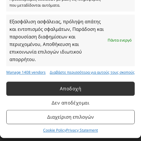
που μεταδίδονται αυτόματα.
Ωράριο Καταστήματος
Εξασφάλιση ασφάλειας, πρόληψη απάτης
και εντοπισμός σφαλμάτων, Παράδοση και
Δευτέρα: 08:30–16:30
παρουσίαση διαφημίσεων και
Τρίτη: 08:30–16:30
Πάντα ενεργό
περιεχομένου, Αποθήκευση και
Τετάρτη: 08:30–16:30
επικοινωνία επιλογών ιδιωτικού
Πέμπτη: 08:30–16:30
απορρήτου.
Παρασκευή: 08:30–16:30
Σάββατο - Κυριακή: Κλειστά
Manage 1408 vendors
Διαβάστε περισσότερα για αυτούς τους σκοπούς
Πληροφορίες
Αποδοχή
Δεν αποδέχομαι
Εταιρεία
Πρόγραμμα Ανταμοιβής
Διαχείριση επιλογών
Επικοινωνία
Cookie Policy
Privacy Statement
Τρόποι Πληρωμής