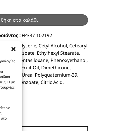
l ποσότητα
θήκη στο καλάθι
οϊόντος :
FP337-102192
apric Triglycerie, Cetyl Alcohol, Cetearyl
5 Alkyl Benzoate, Ethylhexyl Stearate,
l, Cyclopentasiloxane, Phenoxyethanol,
χνολογίες
Europaea Fruit Oil, Dimethicone,
να
dazolidinyl Urea, Polyquaternium-39,
ναδικά
Sodium Benzoate, Citric Acid.
εις. Η μη
ιτουργίες
ίτε να
ς
 στο