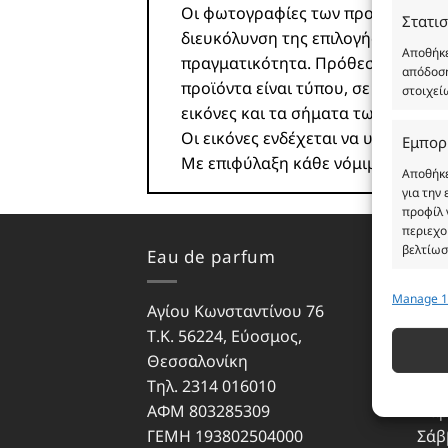
Οι φωτογραφίες των προϊόντων είνα
Στατισ
διευκόλυνση της επιλογής σας. Σε
Αποθήκε
πραγματικότητα. Πρόθεση της επιχ
απόδοση
προϊόντα είναι τύπου, σε χύμα μορ
στοιχεί
εικόνες και τα σήματα των προϊό
Οι εικόνες ενδέχεται να υπόκειντα
Εμπορ
Με επιφύλαξη κάθε νόμιμου δικαι
Αποθήκε
για την
προφίλ 
περιεχο
βελτίωσ
Eau de parfum
Ωρά
Manage 1
Λειτου
Αγίου Κωνσταντίνου 76
Δευ
Αντιστο
Τ.Κ. 56224, Εύοσμος,
Τρίτ
διαφορε
Θεσσαλονίκη
Τετ
που μετ
Τηλ. 2314 016010
Πέμ
ΑΦΜ 803285309
Παρ
Εξασφ
ΓΕΜΗ 193802504000
Σάβ
σφαλμ