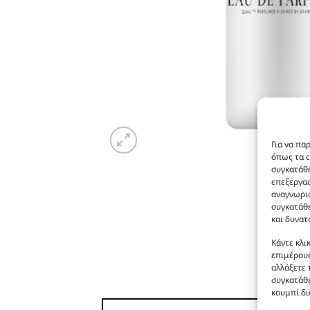
Για να πα
όπως τα c
συγκατάθε
επεξεργα
αναγνωρισ
συγκατάθε
και δυνατ
Κάντε κλι
επιμέρους
αλλάξετε 
συγκατάθε
κουμπί δι