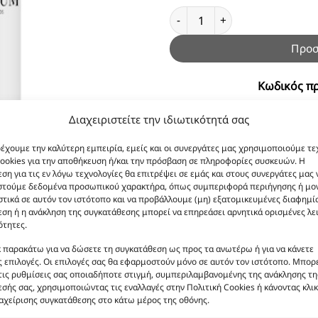
Body Lotion Ultra Violet 200m
Προσ
Κωδικός πρ
Συστατικά:
Aqua, Caprylic/C
Διαχειριστείτε την ιδιωτικότητά σας
Alcohol, Glycerin, C12-1
Prunus Amygdalus Dulcis Oi
ρέχουμε την καλύτερη εμπειρία, εμείς και οι συνεργάτες μας χρησιμοποιούμε τε
ookies για την αποθήκευση ή/και την πρόσβαση σε πληροφορίες συσκευών. Η
Ceteareth-20, Olea 
ση για τις εν λόγω τεχνολογίες θα επιτρέψει σε εμάς και στους συνεργάτες μας 
Ethylhexyglycerin, Imi
στούμε δεδομένα προσωπικού χαρακτήρα, όπως συμπεριφορά περιήγησης ή μο
Panthenol, BHT, 
τικά σε αυτόν τον ιστότοπο και να προβάλλουμε (μη) εξατομικευμένες διαφημίσ
ση ή η ανάκληση της συγκατάθεσης μπορεί να επηρεάσει αρνητικά ορισμένες λε
ότητες.
κ παρακάτω για να δώσετε τη συγκατάθεση ως προς τα ανωτέρω ή για να κάνετε
 επιλογές. Οι επιλογές σας θα εφαρμοστούν μόνο σε αυτόν τον ιστότοπο. Μπορε
τις ρυθμίσεις σας οποιαδήποτε στιγμή, συμπεριλαμβανομένης της ανάκλησης τη
σής σας, χρησιμοποιώντας τις εναλλαγές στην Πολιτική Cookies ή κάνοντας κλικ
αχείρισης συγκατάθεσης στο κάτω μέρος της οθόνης.