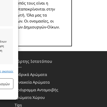
ροϊόν. Σκοπός τους είναι η
 και δεν ανταποκρίνονται στην
υ καταναλωτή. Όλα μας τα
ωστών οίκων. Οι ονομασίες, οι
ιοκτησία των Δημιουργών-Οίκων.
μένων
ήση
ση
Χάρτης Ιστοτόπου
υς σκοπούς
 ενεργό
Ανδρικά Αρώματα
Γυναικεία Αρώματα
ιλογών
Πρόγραμμα Ανταμοιβής
Αρώματα Χώρου
Tips