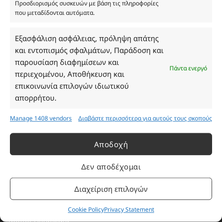
Προσδιορισμός συσκευών με βάση τις πληροφορίες
που μεταδίδονται αυτόματα.
Ωράριο Καταστήματος
Εξασφάλιση ασφάλειας, πρόληψη απάτης
και εντοπισμός σφαλμάτων, Παράδοση και
Δευτέρα: 08:30–16:30
παρουσίαση διαφημίσεων και
Πάντα ενεργό
Τρίτη: 08:30–16:30
περιεχομένου, Αποθήκευση και
Τετάρτη: 08:30–16:30
επικοινωνία επιλογών ιδιωτικού
Πέμπτη: 08:30–16:30
απορρήτου.
Παρασκευή: 08:30–16:30
Σάββατο - Κυριακή: Κλειστά
Manage 1408 vendors
Διαβάστε περισσότερα για αυτούς τους σκοπούς
Αποδοχή
Πληροφορίες
Δεν αποδέχομαι
Εταιρεία
Διαχείριση επιλογών
Πρόγραμμα Ανταμοιβής
Επικοινωνία
Cookie Policy
Privacy Statement
Τρόποι Πληρωμής