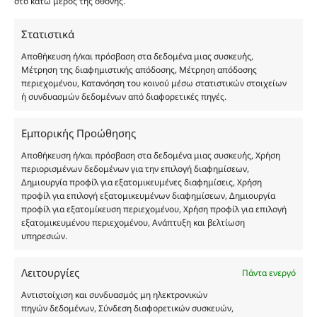
στο κάτω μέρος της οθόνης.
καταναλωτή. Όλα μας τα προϊόντα είναι τύπου, σε
χύμα μορφή και είναι εμπνευσμένα από τα
Στατιστικά
αντίστοιχα αυθεντικά γνωστών οίκων. Οι
Αποθήκευση ή/και πρόσβαση στα δεδομένα μιας συσκευής,
ονομασίες, οι εικόνες και τα σήματα των
Μέτρηση της διαφημιστικής απόδοσης, Μέτρηση απόδοσης
προϊόντων αποτελούν αναφαίρετη και
περιεχομένου, Κατανόηση του κοινού μέσω στατιστικών στοιχείων
κατοχυρωμένη εμπορικά ιδιοκτησία των
ή συνδυασμών δεδομένων από διαφορετικές πηγές.
Δημιουργών-Οίκων. Οι εικόνες ενδέχεται να
υπόκεινται σε πνευματικά δικαιώματα.
Εμπορικής Προώθησης
Με επιφύλαξη κάθε νόμιμου δικαιώματος.
Αποθήκευση ή/και πρόσβαση στα δεδομένα μιας συσκευής, Χρήση
περιορισμένων δεδομένων για την επιλογή διαφημίσεων,
Δημιουργία προφίλ για εξατομικευμένες διαφημίσεις, Χρήση
προφίλ για επιλογή εξατομικευμένων διαφημίσεων, Δημιουργία
Eau de parfum
προφίλ για εξατομίκευση περιεχομένου, Χρήση προφίλ για επιλογή
εξατομικευμένου περιεχομένου, Ανάπτυξη και βελτίωση
υπηρεσιών.
Αγίου Κωνσταντίνου 76
Τ.Κ. 56224, Εύοσμος, Θεσσαλονίκη
Τηλ. 2314 016010
Λειτουργίες
Πάντα ενεργό
ΑΦΜ 803285309
Αντιστοίχιση και συνδυασμός μη ηλεκτρονικών
ΓΕΜΗ 193802504000
πηγών δεδομένων, Σύνδεση διαφορετικών συσκευών,