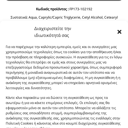
Κωδικός προϊόντος :
FP173-102192
Συστατικά:
Aqua, Caprylic/Capric Triglycerie, Cetyl Alcohol, Cetearyl
Alcohol, Glycerin, C12-15 Alkyl Benzoate, Ethylhexyl Stearate, Prunus
Διαχειριστείτε την
Amygdalus Dulcis Oil, Cyclopentasiloxane, Phenoxyethanol, Ceteareth-20,
Olea Europaea Fruit Oil, Dimethicone, Ethylhexyglycerin, Imidazolidinyl
ιδιωτικότητά σας
Urea, Polyquaternium-39, Panthenol, BHT, Sodium Benzoate, Citric Acid.
Για να παρέχουμε την καλύτερη εμπειρία, εμείς και οι συνεργάτες μας
χρησιμοποιούμε τεχνολογίες όπως τα cookies για την αποθήκευση ή/και
την πρόσβαση σε πληροφορίες συσκευών. Η συγκατάθεση για τις εν λόγω
τεχνολογίες θα επιτρέψει σε εμάς και στους συνεργάτες μας να
επεξεργαστούμε δεδομένα προσωπικού χαρακτήρα, όπως συμπεριφορά
περιήγησης ή μοναδικά αναγνωριστικά σε αυτόν τον ιστότοπο και να
προβάλλουμε (μη) εξατομικευμένες διαφημίσεις. Η μη συγκατάθεση ή η
ανάκληση της συγκατάθεσης μπορεί να επηρεάσει αρνητικά ορισμένες
Οι φωτογραφίες των προϊόντων είναι ενδεικτικές
λειτουργίες και δυνατότητες.
και δεν είναι προς πώληση το εικονιζόμενο προϊόν.
Κάντε κλικ παρακάτω για να δώσετε τη συγκατάθεση ως προς τα
Σκοπός τους είναι η διευκόλυνση της επιλογής σας.
ανωτέρω ή για να κάνετε επιμέρους επιλογές. Οι επιλογές σας θα
Σε καμία περίπτωση δεν αντιστοιχούν στα
εφαρμοστούν μόνο σε αυτόν τον ιστότοπο. Μπορείτε να αλλάξετε τις
αυθεντικά αρώματα και δεν ανταποκρίνονται στην
ρυθμίσεις σας οποιαδήποτε στιγμή, συμπεριλαμβανομένης της
ανάκλησης της συγκατάθεσής σας, χρησιμοποιώντας τις εναλλαγές στην
πραγματικότητα. Πρόθεση της επιχείρησης μας δεν
Πολιτική Cookies ή κάνοντας κλικ στο κουμπί διαχείρισης συγκατάθεσης
είναι η παραπλάνηση και η εξαπάτηση του