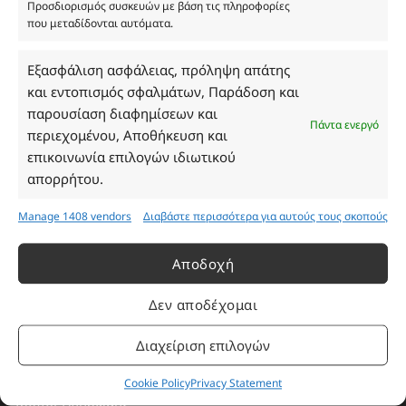
Προσδιορισμός συσκευών με βάση τις πληροφορίες
που μεταδίδονται αυτόματα.
Ωράριο Καταστήματος
Εξασφάλιση ασφάλειας, πρόληψη απάτης
και εντοπισμός σφαλμάτων, Παράδοση και
Δευτέρα: 08:30–16:30
παρουσίαση διαφημίσεων και
Πάντα ενεργό
Τρίτη: 08:30–16:30
περιεχομένου, Αποθήκευση και
Τετάρτη: 08:30–16:30
επικοινωνία επιλογών ιδιωτικού
Πέμπτη: 08:30–16:30
απορρήτου.
Παρασκευή: 08:30–16:30
Σάββατο - Κυριακή: Κλειστά
Manage 1408 vendors
Διαβάστε περισσότερα για αυτούς τους σκοπούς
Αποδοχή
Πληροφορίες
Δεν αποδέχομαι
Εταιρεία
Διαχείριση επιλογών
Πρόγραμμα Ανταμοιβής
Επικοινωνία
Cookie Policy
Privacy Statement
Τρόποι Πληρωμής