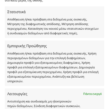
στο κάτω μέρος της οθόνης.
καταναλωτή. Όλα μας τα προϊόντα είναι τύπου, σε
χύμα μορφή και είναι εμπνευσμένα από τα
Στατιστικά
αντίστοιχα αυθεντικά γνωστών οίκων. Οι
Αποθήκευση ή/και πρόσβαση στα δεδομένα μιας συσκευής,
ονομασίες, οι εικόνες και τα σήματα των
Μέτρηση της διαφημιστικής απόδοσης, Μέτρηση απόδοσης
προϊόντων αποτελούν αναφαίρετη και
περιεχομένου, Κατανόηση του κοινού μέσω στατιστικών στοιχείων
κατοχυρωμένη εμπορικά ιδιοκτησία των
ή συνδυασμών δεδομένων από διαφορετικές πηγές.
Δημιουργών-Οίκων. Οι εικόνες ενδέχεται να
υπόκεινται σε πνευματικά δικαιώματα.
Εμπορικής Προώθησης
Με επιφύλαξη κάθε νόμιμου δικαιώματος.
Αποθήκευση ή/και πρόσβαση στα δεδομένα μιας συσκευής, Χρήση
περιορισμένων δεδομένων για την επιλογή διαφημίσεων,
Δημιουργία προφίλ για εξατομικευμένες διαφημίσεις, Χρήση
προφίλ για επιλογή εξατομικευμένων διαφημίσεων, Δημιουργία
Eau de parfum
προφίλ για εξατομίκευση περιεχομένου, Χρήση προφίλ για επιλογή
εξατομικευμένου περιεχομένου, Ανάπτυξη και βελτίωση
υπηρεσιών.
Αγίου Κωνσταντίνου 76
Τ.Κ. 56224, Εύοσμος, Θεσσαλονίκη
Τηλ. 2314 016010
Λειτουργίες
Πάντα ενεργό
ΑΦΜ 803285309
Αντιστοίχιση και συνδυασμός μη ηλεκτρονικών
ΓΕΜΗ 193802504000
πηγών δεδομένων, Σύνδεση διαφορετικών συσκευών,