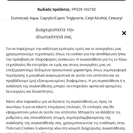
Κωδικός προϊόντος :
FP329-102192
Συστατικά:
Aqua, Caprylic/Capric Triglycerie, Cetyl Alcohol, Cetearyl
Alcohol, Glycerin, C12-15 Alkyl Benzoate, Ethylhexyl Stearate, Prunus
Διαχειριστείτε την
Amygdalus Dulcis Oil, Cyclopentasiloxane, Phenoxyethanol, Ceteareth-20,
Olea Europaea Fruit Oil, Dimethicone, Ethylhexyglycerin, Imidazolidinyl
ιδιωτικότητά σας
Urea, Polyquaternium-39, Panthenol, BHT, Sodium Benzoate, Citric Acid.
Για να παρέχουμε την καλύτερη εμπειρία, εμείς και οι συνεργάτες μας
χρησιμοποιούμε τεχνολογίες όπως τα cookies για την αποθήκευση ή/και
την πρόσβαση σε πληροφορίες συσκευών. Η συγκατάθεση για τις εν λόγω
τεχνολογίες θα επιτρέψει σε εμάς και στους συνεργάτες μας να
επεξεργαστούμε δεδομένα προσωπικού χαρακτήρα, όπως συμπεριφορά
περιήγησης ή μοναδικά αναγνωριστικά σε αυτόν τον ιστότοπο και να
προβάλλουμε (μη) εξατομικευμένες διαφημίσεις. Η μη συγκατάθεση ή η
ανάκληση της συγκατάθεσης μπορεί να επηρεάσει αρνητικά ορισμένες
Οι φωτογραφίες των προϊόντων είναι ενδεικτικές
λειτουργίες και δυνατότητες.
και δεν είναι προς πώληση το εικονιζόμενο προϊόν.
Κάντε κλικ παρακάτω για να δώσετε τη συγκατάθεση ως προς τα
Σκοπός τους είναι η διευκόλυνση της επιλογής σας.
ανωτέρω ή για να κάνετε επιμέρους επιλογές. Οι επιλογές σας θα
Σε καμία περίπτωση δεν αντιστοιχούν στα
εφαρμοστούν μόνο σε αυτόν τον ιστότοπο. Μπορείτε να αλλάξετε τις
αυθεντικά αρώματα και δεν ανταποκρίνονται στην
ρυθμίσεις σας οποιαδήποτε στιγμή, συμπεριλαμβανομένης της
ανάκλησης της συγκατάθεσής σας, χρησιμοποιώντας τις εναλλαγές στην
πραγματικότητα. Πρόθεση της επιχείρησης μας δεν
Πολιτική Cookies ή κάνοντας κλικ στο κουμπί διαχείρισης συγκατάθεσης
είναι η παραπλάνηση και η εξαπάτηση του