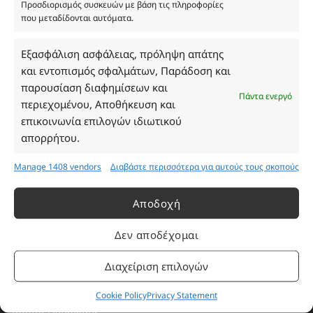
Προσδιορισμός συσκευών με βάση τις πληροφορίες
που μεταδίδονται αυτόματα.
Ωράριο Καταστήματος
Εξασφάλιση ασφάλειας, πρόληψη απάτης
και εντοπισμός σφαλμάτων, Παράδοση και
Δευτέρα: 08:30–16:30
παρουσίαση διαφημίσεων και
Πάντα ενεργό
Τρίτη: 08:30–16:30
περιεχομένου, Αποθήκευση και
Τετάρτη: 08:30–16:30
επικοινωνία επιλογών ιδιωτικού
Πέμπτη: 08:30–16:30
απορρήτου.
Παρασκευή: 08:30–16:30
Σάββατο - Κυριακή: Κλειστά
Manage 1408 vendors
Διαβάστε περισσότερα για αυτούς τους σκοπούς
Αποδοχή
Πληροφορίες
Δεν αποδέχομαι
Εταιρεία
Διαχείριση επιλογών
Πρόγραμμα Ανταμοιβής
Επικοινωνία
Cookie Policy
Privacy Statement
Τρόποι Πληρωμής