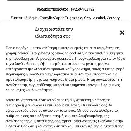
Κωδικός προϊόντος :
FP259-102192
Συστατικά:
Aqua, Caprylic/Capric Triglycerie, Cetyl Alcohol, Cetearyl
Alcohol, Glycerin, C12-15 Alkyl Benzoate, Ethylhexyl Stearate, Prunus
Διαχειριστείτε την
Amygdalus Dulcis Oil, Cyclopentasiloxane, Phenoxyethanol, Ceteareth-20,
Olea Europaea Fruit Oil, Dimethicone, Ethylhexyglycerin, Imidazolidinyl
ιδιωτικότητά σας
Urea, Polyquaternium-39, Panthenol, BHT, Sodium Benzoate, Citric Acid.
Για να παρέχουμε την καλύτερη εμπειρία, εμείς και οι συνεργάτες μας
χρησιμοποιούμε τεχνολογίες όπως τα cookies για την αποθήκευση ή/και
την πρόσβαση σε πληροφορίες συσκευών. Η συγκατάθεση για τις εν λόγω
τεχνολογίες θα επιτρέψει σε εμάς και στους συνεργάτες μας να
επεξεργαστούμε δεδομένα προσωπικού χαρακτήρα, όπως συμπεριφορά
περιήγησης ή μοναδικά αναγνωριστικά σε αυτόν τον ιστότοπο και να
προβάλλουμε (μη) εξατομικευμένες διαφημίσεις. Η μη συγκατάθεση ή η
ανάκληση της συγκατάθεσης μπορεί να επηρεάσει αρνητικά ορισμένες
Οι φωτογραφίες των προϊόντων είναι ενδεικτικές
λειτουργίες και δυνατότητες.
και δεν είναι προς πώληση το εικονιζόμενο προϊόν.
Κάντε κλικ παρακάτω για να δώσετε τη συγκατάθεση ως προς τα
Σκοπός τους είναι η διευκόλυνση της επιλογής σας.
ανωτέρω ή για να κάνετε επιμέρους επιλογές. Οι επιλογές σας θα
Σε καμία περίπτωση δεν αντιστοιχούν στα
εφαρμοστούν μόνο σε αυτόν τον ιστότοπο. Μπορείτε να αλλάξετε τις
αυθεντικά αρώματα και δεν ανταποκρίνονται στην
ρυθμίσεις σας οποιαδήποτε στιγμή, συμπεριλαμβανομένης της
ανάκλησης της συγκατάθεσής σας, χρησιμοποιώντας τις εναλλαγές στην
πραγματικότητα. Πρόθεση της επιχείρησης μας δεν
Πολιτική Cookies ή κάνοντας κλικ στο κουμπί διαχείρισης συγκατάθεσης
είναι η παραπλάνηση και η εξαπάτηση του