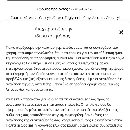
Κωδικός προϊόντος :
FP303-102192
Συστατικά:
Aqua, Caprylic/Capric Triglycerie, Cetyl Alcohol, Cetearyl
Alcohol, Glycerin, C12-15 Alkyl Benzoate, Ethylhexyl Stearate, Prunus
Διαχειριστείτε την
Amygdalus Dulcis Oil, Cyclopentasiloxane, Phenoxyethanol, Ceteareth-20,
Olea Europaea Fruit Oil, Dimethicone, Ethylhexyglycerin, Imidazolidinyl
ιδιωτικότητά σας
Urea, Polyquaternium-39, Panthenol, BHT, Sodium Benzoate, Citric Acid.
Για να παρέχουμε την καλύτερη εμπειρία, εμείς και οι συνεργάτες μας
χρησιμοποιούμε τεχνολογίες όπως τα cookies για την αποθήκευση ή/και
την πρόσβαση σε πληροφορίες συσκευών. Η συγκατάθεση για τις εν λόγω
τεχνολογίες θα επιτρέψει σε εμάς και στους συνεργάτες μας να
επεξεργαστούμε δεδομένα προσωπικού χαρακτήρα, όπως συμπεριφορά
περιήγησης ή μοναδικά αναγνωριστικά σε αυτόν τον ιστότοπο και να
προβάλλουμε (μη) εξατομικευμένες διαφημίσεις. Η μη συγκατάθεση ή η
ανάκληση της συγκατάθεσης μπορεί να επηρεάσει αρνητικά ορισμένες
Οι φωτογραφίες των προϊόντων είναι ενδεικτικές
λειτουργίες και δυνατότητες.
και δεν είναι προς πώληση το εικονιζόμενο προϊόν.
Κάντε κλικ παρακάτω για να δώσετε τη συγκατάθεση ως προς τα
Σκοπός τους είναι η διευκόλυνση της επιλογής σας.
ανωτέρω ή για να κάνετε επιμέρους επιλογές. Οι επιλογές σας θα
Σε καμία περίπτωση δεν αντιστοιχούν στα
εφαρμοστούν μόνο σε αυτόν τον ιστότοπο. Μπορείτε να αλλάξετε τις
αυθεντικά αρώματα και δεν ανταποκρίνονται στην
ρυθμίσεις σας οποιαδήποτε στιγμή, συμπεριλαμβανομένης της
ανάκλησης της συγκατάθεσής σας, χρησιμοποιώντας τις εναλλαγές στην
πραγματικότητα. Πρόθεση της επιχείρησης μας δεν
Πολιτική Cookies ή κάνοντας κλικ στο κουμπί διαχείρισης συγκατάθεσης
είναι η παραπλάνηση και η εξαπάτηση του