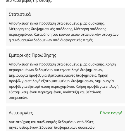
στο κάτω μέρος της οθόνης.
καταναλωτή. Όλα μας τα προϊόντα είναι τύπου, σε
χύμα μορφή και είναι εμπνευσμένα από τα
Στατιστικά
αντίστοιχα αυθεντικά γνωστών οίκων. Οι
Αποθήκευση ή/και πρόσβαση στα δεδομένα μιας συσκευής,
ονομασίες, οι εικόνες και τα σήματα των
Μέτρηση της διαφημιστικής απόδοσης, Μέτρηση απόδοσης
προϊόντων αποτελούν αναφαίρετη και
περιεχομένου, Κατανόηση του κοινού μέσω στατιστικών στοιχείων
κατοχυρωμένη εμπορικά ιδιοκτησία των
ή συνδυασμών δεδομένων από διαφορετικές πηγές.
Δημιουργών-Οίκων. Οι εικόνες ενδέχεται να
υπόκεινται σε πνευματικά δικαιώματα.
Εμπορικής Προώθησης
Με επιφύλαξη κάθε νόμιμου δικαιώματος.
Αποθήκευση ή/και πρόσβαση στα δεδομένα μιας συσκευής, Χρήση
περιορισμένων δεδομένων για την επιλογή διαφημίσεων,
Δημιουργία προφίλ για εξατομικευμένες διαφημίσεις, Χρήση
προφίλ για επιλογή εξατομικευμένων διαφημίσεων, Δημιουργία
Eau de parfum
προφίλ για εξατομίκευση περιεχομένου, Χρήση προφίλ για επιλογή
εξατομικευμένου περιεχομένου, Ανάπτυξη και βελτίωση
υπηρεσιών.
Αγίου Κωνσταντίνου 76
Τ.Κ. 56224, Εύοσμος, Θεσσαλονίκη
Τηλ. 2314 016010
Λειτουργίες
Πάντα ενεργό
ΑΦΜ 803285309
Αντιστοίχιση και συνδυασμός δεδομένων από άλλες
ΓΕΜΗ 193802504000
πηγές δεδομένων, Σύνδεση διαφορετικών συσκευών,