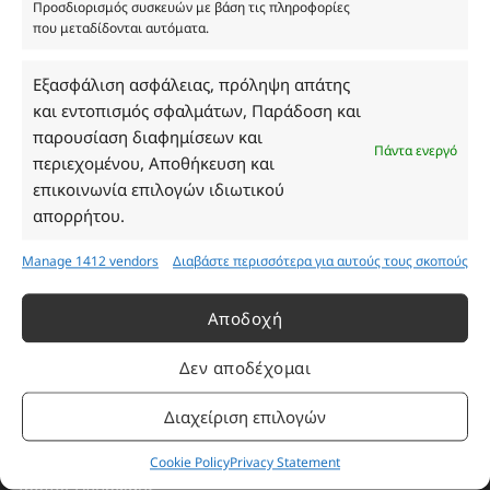
Προσδιορισμός συσκευών με βάση τις πληροφορίες
που μεταδίδονται αυτόματα.
Ωράριο Καταστήματος
Εξασφάλιση ασφάλειας, πρόληψη απάτης
και εντοπισμός σφαλμάτων, Παράδοση και
Δευτέρα: 08:30–16:30
παρουσίαση διαφημίσεων και
Πάντα ενεργό
Τρίτη: 08:30–16:30
περιεχομένου, Αποθήκευση και
Τετάρτη: 08:30–16:30
επικοινωνία επιλογών ιδιωτικού
Πέμπτη: 08:30–16:30
απορρήτου.
Παρασκευή: 08:30–16:30
Σάββατο - Κυριακή: Κλειστά
Manage 1412 vendors
Διαβάστε περισσότερα για αυτούς τους σκοπούς
Αποδοχή
Πληροφορίες
Δεν αποδέχομαι
Εταιρεία
Διαχείριση επιλογών
Πρόγραμμα Ανταμοιβής
Επικοινωνία
Cookie Policy
Privacy Statement
Τρόποι Πληρωμής