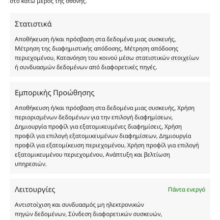
στο κάτω μέρος της οθόνης.
καταναλωτή. Όλα μας τα προϊόντα είναι τύπου, σε
χύμα μορφή και είναι εμπνευσμένα από τα
Στατιστικά
αντίστοιχα αυθεντικά γνωστών οίκων. Οι
Αποθήκευση ή/και πρόσβαση στα δεδομένα μιας συσκευής,
ονομασίες, οι εικόνες και τα σήματα των
Μέτρηση της διαφημιστικής απόδοσης, Μέτρηση απόδοσης
προϊόντων αποτελούν αναφαίρετη και
περιεχομένου, Κατανόηση του κοινού μέσω στατιστικών στοιχείων
κατοχυρωμένη εμπορικά ιδιοκτησία των
ή συνδυασμών δεδομένων από διαφορετικές πηγές.
Δημιουργών-Οίκων. Οι εικόνες ενδέχεται να
υπόκεινται σε πνευματικά δικαιώματα.
Εμπορικής Προώθησης
Με επιφύλαξη κάθε νόμιμου δικαιώματος.
Αποθήκευση ή/και πρόσβαση στα δεδομένα μιας συσκευής, Χρήση
περιορισμένων δεδομένων για την επιλογή διαφημίσεων,
Δημιουργία προφίλ για εξατομικευμένες διαφημίσεις, Χρήση
προφίλ για επιλογή εξατομικευμένων διαφημίσεων, Δημιουργία
Eau de parfum
προφίλ για εξατομίκευση περιεχομένου, Χρήση προφίλ για επιλογή
εξατομικευμένου περιεχομένου, Ανάπτυξη και βελτίωση
υπηρεσιών.
Αγίου Κωνσταντίνου 76
Τ.Κ. 56224, Εύοσμος, Θεσσαλονίκη
Τηλ. 2314 016010
Λειτουργίες
Πάντα ενεργό
ΑΦΜ 803285309
Αντιστοίχιση και συνδυασμός μη ηλεκτρονικών
ΓΕΜΗ 193802504000
πηγών δεδομένων, Σύνδεση διαφορετικών συσκευών,