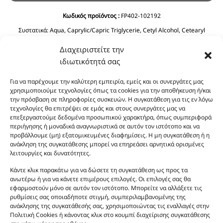
Κωδικός προϊόντος :
FP402-102192
Συστατικά:
Aqua, Caprylic/Capric Triglycerie, Cetyl Alcohol, Cetearyl
Alcohol, Glycerin, C12-15 Alkyl Benzoate, Ethylhexyl Stearate, Prunus
Διαχειριστείτε την
Amygdalus Dulcis Oil, Cyclopentasiloxane, Phenoxyethanol, Ceteareth-20,
Olea Europaea Fruit Oil, Dimethicone, Ethylhexyglycerin, Imidazolidinyl
ιδιωτικότητά σας
Urea, Polyquaternium-39, Panthenol, BHT, Sodium Benzoate, Citric Acid.
Για να παρέχουμε την καλύτερη εμπειρία, εμείς και οι συνεργάτες μας
χρησιμοποιούμε τεχνολογίες όπως τα cookies για την αποθήκευση ή/και
την πρόσβαση σε πληροφορίες συσκευών. Η συγκατάθεση για τις εν λόγω
τεχνολογίες θα επιτρέψει σε εμάς και στους συνεργάτες μας να
επεξεργαστούμε δεδομένα προσωπικού χαρακτήρα, όπως συμπεριφορά
περιήγησης ή μοναδικά αναγνωριστικά σε αυτόν τον ιστότοπο και να
προβάλλουμε (μη) εξατομικευμένες διαφημίσεις. Η μη συγκατάθεση ή η
ανάκληση της συγκατάθεσης μπορεί να επηρεάσει αρνητικά ορισμένες
Οι φωτογραφίες των προϊόντων είναι ενδεικτικές
λειτουργίες και δυνατότητες.
και δεν είναι προς πώληση το εικονιζόμενο προϊόν.
Κάντε κλικ παρακάτω για να δώσετε τη συγκατάθεση ως προς τα
Σκοπός τους είναι η διευκόλυνση της επιλογής σας.
ανωτέρω ή για να κάνετε επιμέρους επιλογές. Οι επιλογές σας θα
Σε καμία περίπτωση δεν αντιστοιχούν στα
εφαρμοστούν μόνο σε αυτόν τον ιστότοπο. Μπορείτε να αλλάξετε τις
αυθεντικά αρώματα και δεν ανταποκρίνονται στην
ρυθμίσεις σας οποιαδήποτε στιγμή, συμπεριλαμβανομένης της
ανάκλησης της συγκατάθεσής σας, χρησιμοποιώντας τις εναλλαγές στην
πραγματικότητα. Πρόθεση της επιχείρησης μας δεν
Πολιτική Cookies ή κάνοντας κλικ στο κουμπί διαχείρισης συγκατάθεσης
είναι η παραπλάνηση και η εξαπάτηση του