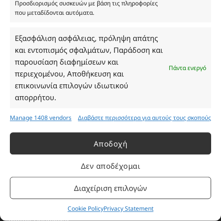
Προσδιορισμός συσκευών με βάση τις πληροφορίες
που μεταδίδονται αυτόματα.
Ωράριο Καταστήματος
Εξασφάλιση ασφάλειας, πρόληψη απάτης
και εντοπισμός σφαλμάτων, Παράδοση και
Δευτέρα: 08:30–16:30
παρουσίαση διαφημίσεων και
Πάντα ενεργό
Τρίτη: 08:30–16:30
περιεχομένου, Αποθήκευση και
Τετάρτη: 08:30–16:30
επικοινωνία επιλογών ιδιωτικού
Πέμπτη: 08:30–16:30
απορρήτου.
Παρασκευή: 08:30–16:30
Σάββατο - Κυριακή: Κλειστά
Manage 1408 vendors
Διαβάστε περισσότερα για αυτούς τους σκοπούς
Αποδοχή
Πληροφορίες
Δεν αποδέχομαι
Εταιρεία
Διαχείριση επιλογών
Πρόγραμμα Ανταμοιβής
Επικοινωνία
Cookie Policy
Privacy Statement
Τρόποι Πληρωμής