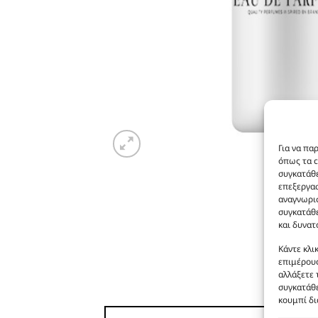
Για να πα
όπως τα c
συγκατάθε
επεξεργα
αναγνωρισ
συγκατάθε
και δυνατ
Κάντε κλι
επιμέρους
αλλάξετε 
συγκατάθε
κουμπί δι