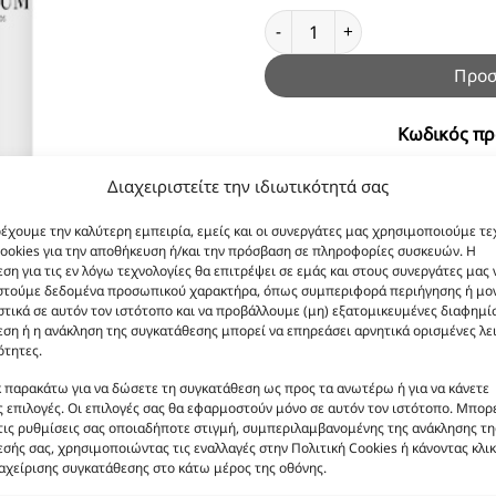
Body Lotion Indigo Tanzanite
Προσ
Κωδικός πρ
Συστατικά:
Aqua, Caprylic/C
Διαχειριστείτε την ιδιωτικότητά σας
Alcohol, Glycerin, C12-1
Prunus Amygdalus Dulcis Oi
ρέχουμε την καλύτερη εμπειρία, εμείς και οι συνεργάτες μας χρησιμοποιούμε τε
ookies για την αποθήκευση ή/και την πρόσβαση σε πληροφορίες συσκευών. Η
Ceteareth-20, Olea 
ση για τις εν λόγω τεχνολογίες θα επιτρέψει σε εμάς και στους συνεργάτες μας 
Ethylhexyglycerin, Imi
στούμε δεδομένα προσωπικού χαρακτήρα, όπως συμπεριφορά περιήγησης ή μο
Panthenol, BHT, 
τικά σε αυτόν τον ιστότοπο και να προβάλλουμε (μη) εξατομικευμένες διαφημίσ
ση ή η ανάκληση της συγκατάθεσης μπορεί να επηρεάσει αρνητικά ορισμένες λε
ότητες.
κ παρακάτω για να δώσετε τη συγκατάθεση ως προς τα ανωτέρω ή για να κάνετε
 επιλογές. Οι επιλογές σας θα εφαρμοστούν μόνο σε αυτόν τον ιστότοπο. Μπορε
τις ρυθμίσεις σας οποιαδήποτε στιγμή, συμπεριλαμβανομένης της ανάκλησης τη
σής σας, χρησιμοποιώντας τις εναλλαγές στην Πολιτική Cookies ή κάνοντας κλικ
αχείρισης συγκατάθεσης στο κάτω μέρος της οθόνης.