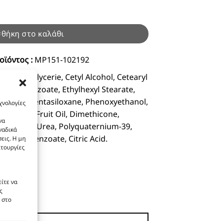
 200ml ποσότητα
θήκη στο καλάθι
οϊόντος :
MP151-102192
apric Triglycerie, Cetyl Alcohol, Cetearyl
5 Alkyl Benzoate, Ethylhexyl Stearate,
l, Cyclopentasiloxane, Phenoxyethanol,
χνολογίες
Europaea Fruit Oil, Dimethicone,
να
dazolidinyl Urea, Polyquaternium-39,
ναδικά
Sodium Benzoate, Citric Acid.
εις. Η μη
ιτουργίες
ίτε να
ς
 στο