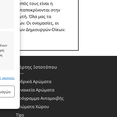
ροϊόν. Σκοπός τους είναι η
 και δεν ανταποκρίνονται στην
υ καταναλωτή. Όλα μας τα
ωστών οίκων. Οι ονομασίες, οι
ιοκτησία των Δημιουργών-Οίκων.
μένων
ήση
ση
Χάρτης Ιστοτόπου
υς σκοπούς
 ενεργό
Ανδρικά Αρώματα
Γυναικεία Αρώματα
ιλογών
Πρόγραμμα Ανταμοιβής
Αρώματα Χώρου
Tips