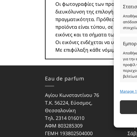
Οι φωτογραφίες των προϊόντων είνα
Στατισ
διευκόλυνση της επιλογής σας. Σε
Αποθήκε
πραγματικότητα. Πρόθεση της επιχ
απόδοση
προϊόντα είναι τύπου, σε χύμα μορ
στοιχεί
εικόνες και τα σήματα των προϊό
Οι εικόνες ενδέχεται να υπόκειντα
Εμπορ
Με επιφύλαξη κάθε νόμιμου δικαι
Αποθήκε
για την
προφίλ 
περιεχο
βελτίωσ
Eau de parfum
Ωρά
Manage 1
Λειτου
Αγίου Κωνσταντίνου 76
Δευ
Αντιστο
Τ.Κ. 56224, Εύοσμος,
Τρίτ
διαφορε
Θεσσαλονίκη
Τετ
που μετ
Τηλ. 2314 016010
Πέμ
ΑΦΜ 803285309
Παρ
Εξασφ
ΓΕΜΗ 193802504000
Σάβ
σφαλμ