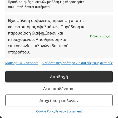
Προσδιορισμός συσκευών με βάση τις πληροφορίες
που μεταδίδονται αυτόματα.
Ωράριο Καταστήματος
Εξασφάλιση ασφάλειας, πρόληψη απάτης
και εντοπισμός σφαλμάτων, Παράδοση και
Δευτέρα: 08:30–16:30
παρουσίαση διαφημίσεων και
Πάντα ενεργό
Τρίτη: 08:30–16:30
περιεχομένου, Αποθήκευση και
Τετάρτη: 08:30–16:30
επικοινωνία επιλογών ιδιωτικού
Πέμπτη: 08:30–16:30
απορρήτου.
Παρασκευή: 08:30–16:30
Σάββατο - Κυριακή: Κλειστά
Manage 1412 vendors
Διαβάστε περισσότερα για αυτούς τους σκοπούς
Αποδοχή
Πληροφορίες
Δεν αποδέχομαι
Εταιρεία
Διαχείριση επιλογών
Πρόγραμμα Ανταμοιβής
Επικοινωνία
Cookie Policy
Privacy Statement
Τρόποι Πληρωμής