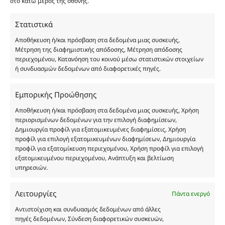
στο κάτω μέρος της οθόνης.
καταναλωτή. Όλα μας τα προϊόντα είναι τύπου, σε
χύμα μορφή και είναι εμπνευσμένα από τα
Στατιστικά
αντίστοιχα αυθεντικά γνωστών οίκων. Οι
Αποθήκευση ή/και πρόσβαση στα δεδομένα μιας συσκευής,
ονομασίες, οι εικόνες και τα σήματα των
Μέτρηση της διαφημιστικής απόδοσης, Μέτρηση απόδοσης
προϊόντων αποτελούν αναφαίρετη και
περιεχομένου, Κατανόηση του κοινού μέσω στατιστικών στοιχείων
κατοχυρωμένη εμπορικά ιδιοκτησία των
ή συνδυασμών δεδομένων από διαφορετικές πηγές.
Δημιουργών-Οίκων. Οι εικόνες ενδέχεται να
υπόκεινται σε πνευματικά δικαιώματα.
Εμπορικής Προώθησης
Με επιφύλαξη κάθε νόμιμου δικαιώματος.
Αποθήκευση ή/και πρόσβαση στα δεδομένα μιας συσκευής, Χρήση
περιορισμένων δεδομένων για την επιλογή διαφημίσεων,
Δημιουργία προφίλ για εξατομικευμένες διαφημίσεις, Χρήση
προφίλ για επιλογή εξατομικευμένων διαφημίσεων, Δημιουργία
Eau de parfum
προφίλ για εξατομίκευση περιεχομένου, Χρήση προφίλ για επιλογή
εξατομικευμένου περιεχομένου, Ανάπτυξη και βελτίωση
υπηρεσιών.
Αγίου Κωνσταντίνου 76
Τ.Κ. 56224, Εύοσμος, Θεσσαλονίκη
Τηλ. 2314 016010
Λειτουργίες
Πάντα ενεργό
ΑΦΜ 803285309
Αντιστοίχιση και συνδυασμός δεδομένων από άλλες
ΓΕΜΗ 193802504000
πηγές δεδομένων, Σύνδεση διαφορετικών συσκευών,