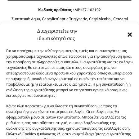
Κωδικός προϊόντος :
MP127-102192
Συστατικά:
Aqua, Caprylic/Capric Triglycerie, Cetyl Alcohol, Cetearyl
Alcohol, Glycerin, C12-15 Alkyl Benzoate, Ethylhexyl Stearate, Prunus
Διαχειριστείτε την
Amygdalus Dulcis Oil, Cyclopentasiloxane, Phenoxyethanol, Ceteareth-20,
Olea Europaea Fruit Oil, Dimethicone, Ethylhexyglycerin, Imidazolidinyl
ιδιωτικότητά σας
Urea, Polyquaternium-39, Panthenol, BHT, Sodium Benzoate, Citric Acid.
Για να παρέχουμε την καλύτερη εμπειρία, εμείς και οι συνεργάτες μας
χρησιμοποιούμε τεχνολογίες όπως τα cookies για την αποθήκευση ή/και
την πρόσβαση σε πληροφορίες συσκευών. Η συγκατάθεση για τις εν λόγω
τεχνολογίες θα επιτρέψει σε εμάς και στους συνεργάτες μας να
επεξεργαστούμε δεδομένα προσωπικού χαρακτήρα, όπως συμπεριφορά
περιήγησης ή μοναδικά αναγνωριστικά σε αυτόν τον ιστότοπο και να
προβάλλουμε (μη) εξατομικευμένες διαφημίσεις. Η μη συγκατάθεση ή η
ανάκληση της συγκατάθεσης μπορεί να επηρεάσει αρνητικά ορισμένες
Οι φωτογραφίες των προϊόντων είναι ενδεικτικές
λειτουργίες και δυνατότητες.
και δεν είναι προς πώληση το εικονιζόμενο προϊόν.
Κάντε κλικ παρακάτω για να δώσετε τη συγκατάθεση ως προς τα
Σκοπός τους είναι η διευκόλυνση της επιλογής σας.
ανωτέρω ή για να κάνετε επιμέρους επιλογές. Οι επιλογές σας θα
Σε καμία περίπτωση δεν αντιστοιχούν στα
εφαρμοστούν μόνο σε αυτόν τον ιστότοπο. Μπορείτε να αλλάξετε τις
αυθεντικά αρώματα και δεν ανταποκρίνονται στην
ρυθμίσεις σας οποιαδήποτε στιγμή, συμπεριλαμβανομένης της
ανάκλησης της συγκατάθεσής σας, χρησιμοποιώντας τις εναλλαγές στην
πραγματικότητα. Πρόθεση της επιχείρησης μας δεν
Πολιτική Cookies ή κάνοντας κλικ στο κουμπί διαχείρισης συγκατάθεσης
είναι η παραπλάνηση και η εξαπάτηση του