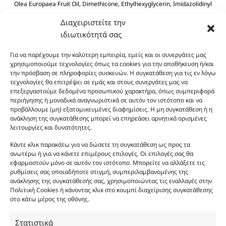
Olea Europaea Fruit Oil, Dimethicone, Ethylhexyglycerin, Imidazolidinyl
Urea, Polyquaternium-39, Panthenol, BHT, Sodium Benzoate, Citric Acid.
Διαχειριστείτε την
ιδιωτικότητά σας
Για να παρέχουμε την καλύτερη εμπειρία, εμείς και οι συνεργάτες μας
χρησιμοποιούμε τεχνολογίες όπως τα cookies για την αποθήκευση ή/και
την πρόσβαση σε πληροφορίες συσκευών. Η συγκατάθεση για τις εν λόγω
τεχνολογίες θα επιτρέψει σε εμάς και στους συνεργάτες μας να
επεξεργαστούμε δεδομένα προσωπικού χαρακτήρα, όπως συμπεριφορά
Οι φωτογραφίες των προϊόντων είναι ενδεικτικές
περιήγησης ή μοναδικά αναγνωριστικά σε αυτόν τον ιστότοπο και να
και δεν είναι προς πώληση το εικονιζόμενο προϊόν.
προβάλλουμε (μη) εξατομικευμένες διαφημίσεις. Η μη συγκατάθεση ή η
ανάκληση της συγκατάθεσης μπορεί να επηρεάσει αρνητικά ορισμένες
Σκοπός τους είναι η διευκόλυνση της επιλογής σας.
λειτουργίες και δυνατότητες.
Σε καμία περίπτωση δεν αντιστοιχούν στα
αυθεντικά αρώματα και δεν ανταποκρίνονται στην
Κάντε κλικ παρακάτω για να δώσετε τη συγκατάθεση ως προς τα
ανωτέρω ή για να κάνετε επιμέρους επιλογές. Οι επιλογές σας θα
πραγματικότητα. Πρόθεση της επιχείρησης μας δεν
εφαρμοστούν μόνο σε αυτόν τον ιστότοπο. Μπορείτε να αλλάξετε τις
είναι η παραπλάνηση και η εξαπάτηση του
ρυθμίσεις σας οποιαδήποτε στιγμή, συμπεριλαμβανομένης της
καταναλωτή. Όλα μας τα προϊόντα είναι τύπου, σε
ανάκλησης της συγκατάθεσής σας, χρησιμοποιώντας τις εναλλαγές στην
χύμα μορφή και είναι εμπνευσμένα από τα
Πολιτική Cookies ή κάνοντας κλικ στο κουμπί διαχείρισης συγκατάθεσης
στο κάτω μέρος της οθόνης.
αντίστοιχα αυθεντικά γνωστών οίκων. Οι
ονομασίες, οι εικόνες και τα σήματα των
Στατιστικά
προϊόντων αποτελούν αναφαίρετη και