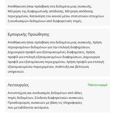
κατοχυρωμένη εμπορικά ιδιοκτησία των
Αποθήκευση ή/και πρόσβαση στα δεδομένα μιας συσκευής,
Δημιουργών-Οίκων. Οι εικόνες ενδέχεται να
Μέτρηση της διαφημιστικής απόδοσης, Μέτρηση απόδοσης
περιεχομένου, Κατανόηση του κοινού μέσω στατιστικών στοιχείων
υπόκεινται σε πνευματικά δικαιώματα.
ή συνδυασμών δεδομένων από διαφορετικές πηγές.
Με επιφύλαξη κάθε νόμιμου δικαιώματος.
Εμπορικής Προώθησης
Αποθήκευση ή/και πρόσβαση στα δεδομένα μιας συσκευής, Χρήση
Eau de parfum
περιορισμένων δεδομένων για την επιλογή διαφημίσεων,
Δημιουργία προφίλ για εξατομικευμένες διαφημίσεις, Χρήση
προφίλ για επιλογή εξατομικευμένων διαφημίσεων, Δημιουργία
Αγίου Κωνσταντίνου 76
προφίλ για εξατομίκευση περιεχομένου, Χρήση προφίλ για επιλογή
Τ.Κ. 56224, Εύοσμος, Θεσσαλονίκη
εξατομικευμένου περιεχομένου, Ανάπτυξη και βελτίωση
Τηλ. 2314 016010
υπηρεσιών.
ΑΦΜ 803285309
ΓΕΜΗ 193802504000
Λειτουργίες
Πάντα ενεργό
Αντιστοίχιση και συνδυασμός δεδομένων από άλλες
πηγές δεδομένων, Σύνδεση διαφορετικών συσκευών,
Προσδιορισμός συσκευών με βάση τις πληροφορίες
Ωράριο Καταστήματος
που μεταδίδονται αυτόματα.