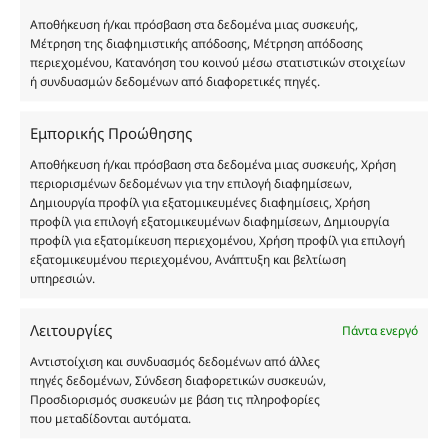
κατοχυρωμένη εμπορικά ιδιοκτησία των
Αποθήκευση ή/και πρόσβαση στα δεδομένα μιας συσκευής,
Δημιουργών-Οίκων. Οι εικόνες ενδέχεται να
Μέτρηση της διαφημιστικής απόδοσης, Μέτρηση απόδοσης
περιεχομένου, Κατανόηση του κοινού μέσω στατιστικών στοιχείων
υπόκεινται σε πνευματικά δικαιώματα.
ή συνδυασμών δεδομένων από διαφορετικές πηγές.
Με επιφύλαξη κάθε νόμιμου δικαιώματος.
Εμπορικής Προώθησης
Αποθήκευση ή/και πρόσβαση στα δεδομένα μιας συσκευής, Χρήση
Eau de parfum
περιορισμένων δεδομένων για την επιλογή διαφημίσεων,
Δημιουργία προφίλ για εξατομικευμένες διαφημίσεις, Χρήση
προφίλ για επιλογή εξατομικευμένων διαφημίσεων, Δημιουργία
Αγίου Κωνσταντίνου 76
προφίλ για εξατομίκευση περιεχομένου, Χρήση προφίλ για επιλογή
Τ.Κ. 56224, Εύοσμος, Θεσσαλονίκη
εξατομικευμένου περιεχομένου, Ανάπτυξη και βελτίωση
Τηλ. 2314 016010
υπηρεσιών.
ΑΦΜ 803285309
ΓΕΜΗ 193802504000
Λειτουργίες
Πάντα ενεργό
Αντιστοίχιση και συνδυασμός δεδομένων από άλλες
πηγές δεδομένων, Σύνδεση διαφορετικών συσκευών,
Προσδιορισμός συσκευών με βάση τις πληροφορίες
Ωράριο Καταστήματος
που μεταδίδονται αυτόματα.