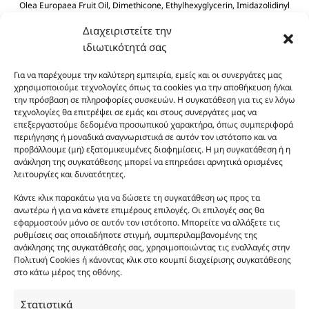
Olea Europaea Fruit Oil, Dimethicone, Ethylhexyglycerin, Imidazolidinyl
Urea, Polyquaternium-39, Panthenol, BHT, Sodium Benzoate, Citric Acid.
Διαχειριστείτε την
ιδιωτικότητά σας
Για να παρέχουμε την καλύτερη εμπειρία, εμείς και οι συνεργάτες μας
χρησιμοποιούμε τεχνολογίες όπως τα cookies για την αποθήκευση ή/και
την πρόσβαση σε πληροφορίες συσκευών. Η συγκατάθεση για τις εν λόγω
τεχνολογίες θα επιτρέψει σε εμάς και στους συνεργάτες μας να
επεξεργαστούμε δεδομένα προσωπικού χαρακτήρα, όπως συμπεριφορά
Οι φωτογραφίες των προϊόντων είναι ενδεικτικές
περιήγησης ή μοναδικά αναγνωριστικά σε αυτόν τον ιστότοπο και να
και δεν είναι προς πώληση το εικονιζόμενο προϊόν.
προβάλλουμε (μη) εξατομικευμένες διαφημίσεις. Η μη συγκατάθεση ή η
ανάκληση της συγκατάθεσης μπορεί να επηρεάσει αρνητικά ορισμένες
Σκοπός τους είναι η διευκόλυνση της επιλογής σας.
λειτουργίες και δυνατότητες.
Σε καμία περίπτωση δεν αντιστοιχούν στα
αυθεντικά αρώματα και δεν ανταποκρίνονται στην
Κάντε κλικ παρακάτω για να δώσετε τη συγκατάθεση ως προς τα
ανωτέρω ή για να κάνετε επιμέρους επιλογές. Οι επιλογές σας θα
πραγματικότητα. Πρόθεση της επιχείρησης μας δεν
εφαρμοστούν μόνο σε αυτόν τον ιστότοπο. Μπορείτε να αλλάξετε τις
είναι η παραπλάνηση και η εξαπάτηση του
ρυθμίσεις σας οποιαδήποτε στιγμή, συμπεριλαμβανομένης της
καταναλωτή. Όλα μας τα προϊόντα είναι τύπου, σε
ανάκλησης της συγκατάθεσής σας, χρησιμοποιώντας τις εναλλαγές στην
χύμα μορφή και είναι εμπνευσμένα από τα
Πολιτική Cookies ή κάνοντας κλικ στο κουμπί διαχείρισης συγκατάθεσης
στο κάτω μέρος της οθόνης.
αντίστοιχα αυθεντικά γνωστών οίκων. Οι
ονομασίες, οι εικόνες και τα σήματα των
Στατιστικά
προϊόντων αποτελούν αναφαίρετη και