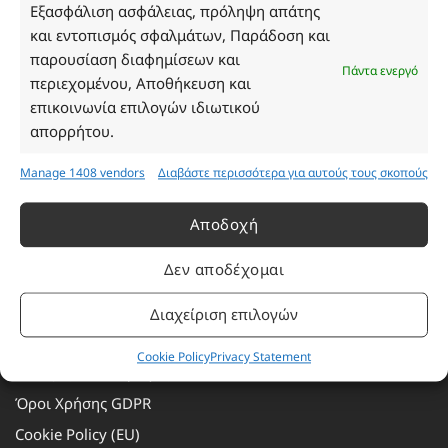
Τρίτη: 08:30–16:30
Εξασφάλιση ασφάλειας, πρόληψη απάτης
Τετάρτη: 08:30–16:30
και εντοπισμός σφαλμάτων, Παράδοση και
Πέμπτη: 08:30–16:30
παρουσίαση διαφημίσεων και
Πάντα ενεργό
Παρασκευή: 08:30–16:30
περιεχομένου, Αποθήκευση και
Σάββατο - Κυριακή: Κλειστά
επικοινωνία επιλογών ιδιωτικού
απορρήτου.
Πληροφορίες
Manage 1408 vendors
Διαβάστε περισσότερα για αυτούς τους σκοπούς
Εταιρεία
Αποδοχή
Πρόγραμμα Ανταμοιβής
Δεν αποδέχομαι
Επικοινωνία
Τρόποι Πληρωμής
Διαχείριση επιλογών
Τρόποι Αποστολής
Cookie Policy
Privacy Statement
Αλλαγές – Επιστροφές
Όροι Χρήσης GDPR
Cookie Policy (EU)