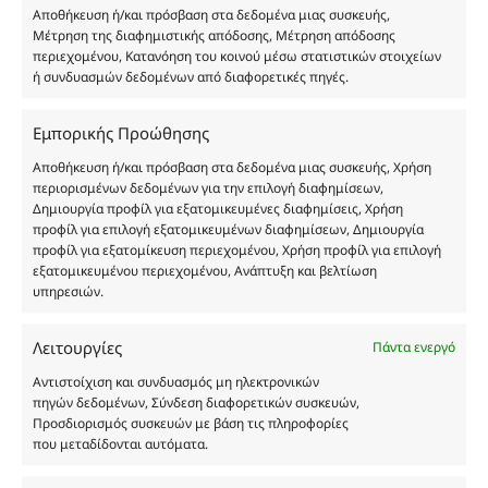
Αποθήκευση ή/και πρόσβαση στα δεδομένα μιας συσκευής,
Δημιουργών-Οίκων. Οι εικόνες ενδέχεται να
Μέτρηση της διαφημιστικής απόδοσης, Μέτρηση απόδοσης
υπόκεινται σε πνευματικά δικαιώματα.
περιεχομένου, Κατανόηση του κοινού μέσω στατιστικών στοιχείων
Με επιφύλαξη κάθε νόμιμου δικαιώματος.
ή συνδυασμών δεδομένων από διαφορετικές πηγές.
Εμπορικής Προώθησης
Eau de parfum
Αποθήκευση ή/και πρόσβαση στα δεδομένα μιας συσκευής, Χρήση
περιορισμένων δεδομένων για την επιλογή διαφημίσεων,
Δημιουργία προφίλ για εξατομικευμένες διαφημίσεις, Χρήση
Αγίου Κωνσταντίνου 76
προφίλ για επιλογή εξατομικευμένων διαφημίσεων, Δημιουργία
Τ.Κ. 56224, Εύοσμος, Θεσσαλονίκη
προφίλ για εξατομίκευση περιεχομένου, Χρήση προφίλ για επιλογή
εξατομικευμένου περιεχομένου, Ανάπτυξη και βελτίωση
Τηλ. 2314 016010
υπηρεσιών.
ΑΦΜ 803285309
ΓΕΜΗ 193802504000
Λειτουργίες
Πάντα ενεργό
Αντιστοίχιση και συνδυασμός μη ηλεκτρονικών
πηγών δεδομένων, Σύνδεση διαφορετικών συσκευών,
Ωράριο Καταστήματος
Προσδιορισμός συσκευών με βάση τις πληροφορίες
που μεταδίδονται αυτόματα.
Δευτέρα: 08:30–16:30