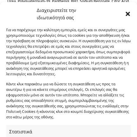
Urea, Polyquaternium-39, Panthenol, BHT, Sodium Benzoate, Citric Acid.
Διαχειριστείτε την
ιδιωτικότητά σας
Για να παρέχουμε την καλύτερη εμπειρία, εμείς και οι συνεργάτες μας
χρησιμοποιούμε τεχνολογίες όπως τα cookies για την αποθήκευση ή/και
την πρόσβαση σε πληροφορίες συσκευών. Η συγκατάθεση για τις εν λόγω
τεχνολογίες θα επιτρέψει σε εμάς και στους συνεργάτες μας να
Οι φωτογραφίες των προϊόντων είναι ενδεικτικές
επεξεργαστούμε δεδομένα προσωπικού χαρακτήρα, όπως συμπεριφορά
περιήγησης ή μοναδικά αναγνωριστικά σε αυτόν τον ιστότοπο και να
και δεν είναι προς πώληση το εικονιζόμενο προϊόν.
προβάλλουμε (μη) εξατομικευμένες διαφημίσεις. Η μη συγκατάθεση ή η
Σκοπός τους είναι η διευκόλυνση της επιλογής σας.
ανάκληση της συγκατάθεσης μπορεί να επηρεάσει αρνητικά ορισμένες
Σε καμία περίπτωση δεν αντιστοιχούν στα
λειτουργίες και δυνατότητες.
αυθεντικά αρώματα και δεν ανταποκρίνονται στην
Κάντε κλικ παρακάτω για να δώσετε τη συγκατάθεση ως προς τα
πραγματικότητα. Πρόθεση της επιχείρησης μας δεν
ανωτέρω ή για να κάνετε επιμέρους επιλογές. Οι επιλογές σας θα
είναι η παραπλάνηση και η εξαπάτηση του
εφαρμοστούν μόνο σε αυτόν τον ιστότοπο. Μπορείτε να αλλάξετε τις
καταναλωτή. Όλα μας τα προϊόντα είναι τύπου, σε
ρυθμίσεις σας οποιαδήποτε στιγμή, συμπεριλαμβανομένης της
ανάκλησης της συγκατάθεσής σας, χρησιμοποιώντας τις εναλλαγές στην
χύμα μορφή και είναι εμπνευσμένα από τα
Πολιτική Cookies ή κάνοντας κλικ στο κουμπί διαχείρισης συγκατάθεσης
αντίστοιχα αυθεντικά γνωστών οίκων. Οι
στο κάτω μέρος της οθόνης.
ονομασίες, οι εικόνες και τα σήματα των
προϊόντων αποτελούν αναφαίρετη και
Στατιστικά
κατοχυρωμένη εμπορικά ιδιοκτησία των