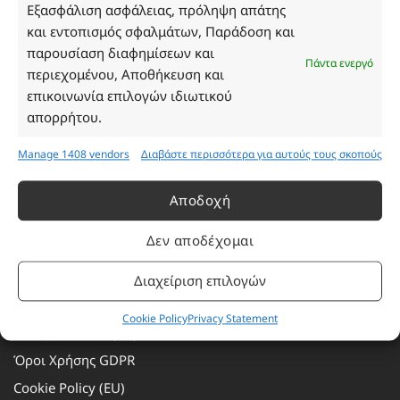
Τρίτη: 08:30–16:30
Εξασφάλιση ασφάλειας, πρόληψη απάτης
Τετάρτη: 08:30–16:30
και εντοπισμός σφαλμάτων, Παράδοση και
Πέμπτη: 08:30–16:30
παρουσίαση διαφημίσεων και
Πάντα ενεργό
Παρασκευή: 08:30–16:30
περιεχομένου, Αποθήκευση και
Σάββατο - Κυριακή: Κλειστά
επικοινωνία επιλογών ιδιωτικού
απορρήτου.
Πληροφορίες
Manage 1408 vendors
Διαβάστε περισσότερα για αυτούς τους σκοπούς
Εταιρεία
Αποδοχή
Πρόγραμμα Ανταμοιβής
Δεν αποδέχομαι
Επικοινωνία
Τρόποι Πληρωμής
Διαχείριση επιλογών
Τρόποι Αποστολής
Cookie Policy
Privacy Statement
Αλλαγές – Επιστροφές
Όροι Χρήσης GDPR
Cookie Policy (EU)