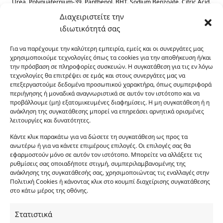
Urea, Polyquaternium-39, Panthenol, BHT, Sodium Benzoate, Citric Acid.
Διαχειριστείτε την
ιδιωτικότητά σας
Για να παρέχουμε την καλύτερη εμπειρία, εμείς και οι συνεργάτες μας
χρησιμοποιούμε τεχνολογίες όπως τα cookies για την αποθήκευση ή/και
την πρόσβαση σε πληροφορίες συσκευών. Η συγκατάθεση για τις εν λόγω
τεχνολογίες θα επιτρέψει σε εμάς και στους συνεργάτες μας να
Οι φωτογραφίες των προϊόντων είναι ενδεικτικές
επεξεργαστούμε δεδομένα προσωπικού χαρακτήρα, όπως συμπεριφορά
περιήγησης ή μοναδικά αναγνωριστικά σε αυτόν τον ιστότοπο και να
και δεν είναι προς πώληση το εικονιζόμενο προϊόν.
προβάλλουμε (μη) εξατομικευμένες διαφημίσεις. Η μη συγκατάθεση ή η
Σκοπός τους είναι η διευκόλυνση της επιλογής σας.
ανάκληση της συγκατάθεσης μπορεί να επηρεάσει αρνητικά ορισμένες
Σε καμία περίπτωση δεν αντιστοιχούν στα
λειτουργίες και δυνατότητες.
αυθεντικά αρώματα και δεν ανταποκρίνονται στην
Κάντε κλικ παρακάτω για να δώσετε τη συγκατάθεση ως προς τα
πραγματικότητα. Πρόθεση της επιχείρησης μας δεν
ανωτέρω ή για να κάνετε επιμέρους επιλογές. Οι επιλογές σας θα
είναι η παραπλάνηση και η εξαπάτηση του
εφαρμοστούν μόνο σε αυτόν τον ιστότοπο. Μπορείτε να αλλάξετε τις
καταναλωτή. Όλα μας τα προϊόντα είναι τύπου, σε
ρυθμίσεις σας οποιαδήποτε στιγμή, συμπεριλαμβανομένης της
ανάκλησης της συγκατάθεσής σας, χρησιμοποιώντας τις εναλλαγές στην
χύμα μορφή και είναι εμπνευσμένα από τα
Πολιτική Cookies ή κάνοντας κλικ στο κουμπί διαχείρισης συγκατάθεσης
αντίστοιχα αυθεντικά γνωστών οίκων. Οι
στο κάτω μέρος της οθόνης.
ονομασίες, οι εικόνες και τα σήματα των
προϊόντων αποτελούν αναφαίρετη και
Στατιστικά
κατοχυρωμένη εμπορικά ιδιοκτησία των