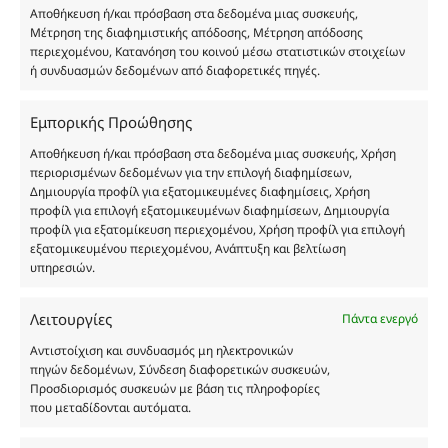
Αποθήκευση ή/και πρόσβαση στα δεδομένα μιας συσκευής,
Δημιουργών-Οίκων. Οι εικόνες ενδέχεται να
Μέτρηση της διαφημιστικής απόδοσης, Μέτρηση απόδοσης
υπόκεινται σε πνευματικά δικαιώματα.
περιεχομένου, Κατανόηση του κοινού μέσω στατιστικών στοιχείων
Με επιφύλαξη κάθε νόμιμου δικαιώματος.
ή συνδυασμών δεδομένων από διαφορετικές πηγές.
Εμπορικής Προώθησης
Eau de parfum
Αποθήκευση ή/και πρόσβαση στα δεδομένα μιας συσκευής, Χρήση
περιορισμένων δεδομένων για την επιλογή διαφημίσεων,
Δημιουργία προφίλ για εξατομικευμένες διαφημίσεις, Χρήση
Αγίου Κωνσταντίνου 76
προφίλ για επιλογή εξατομικευμένων διαφημίσεων, Δημιουργία
Τ.Κ. 56224, Εύοσμος, Θεσσαλονίκη
προφίλ για εξατομίκευση περιεχομένου, Χρήση προφίλ για επιλογή
εξατομικευμένου περιεχομένου, Ανάπτυξη και βελτίωση
Τηλ. 2314 016010
υπηρεσιών.
ΑΦΜ 803285309
ΓΕΜΗ 193802504000
Λειτουργίες
Πάντα ενεργό
Αντιστοίχιση και συνδυασμός μη ηλεκτρονικών
πηγών δεδομένων, Σύνδεση διαφορετικών συσκευών,
Ωράριο Καταστήματος
Προσδιορισμός συσκευών με βάση τις πληροφορίες
που μεταδίδονται αυτόματα.
Δευτέρα: 08:30–16:30