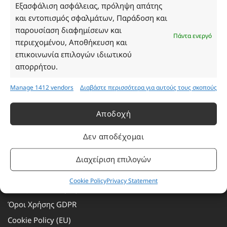
Τρίτη: 08:30–16:30
Εξασφάλιση ασφάλειας, πρόληψη απάτης
Τετάρτη: 08:30–16:30
και εντοπισμός σφαλμάτων, Παράδοση και
Πέμπτη: 08:30–16:30
παρουσίαση διαφημίσεων και
Πάντα ενεργό
Παρασκευή: 08:30–16:30
περιεχομένου, Αποθήκευση και
Σάββατο - Κυριακή: Κλειστά
επικοινωνία επιλογών ιδιωτικού
απορρήτου.
Πληροφορίες
Manage 1412 vendors
Διαβάστε περισσότερα για αυτούς τους σκοπούς
Εταιρεία
Αποδοχή
Πρόγραμμα Ανταμοιβής
Δεν αποδέχομαι
Επικοινωνία
Τρόποι Πληρωμής
Διαχείριση επιλογών
Τρόποι Αποστολής
Cookie Policy
Privacy Statement
Αλλαγές – Επιστροφές
Όροι Χρήσης GDPR
Cookie Policy (EU)