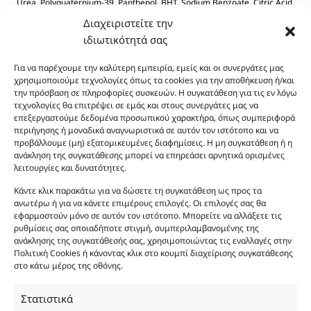
Urea, Polyquaternium-39, Panthenol, BHT, Sodium Benzoate, Citric Acid.
Διαχειριστείτε την
ιδιωτικότητά σας
Για να παρέχουμε την καλύτερη εμπειρία, εμείς και οι συνεργάτες μας
χρησιμοποιούμε τεχνολογίες όπως τα cookies για την αποθήκευση ή/και
την πρόσβαση σε πληροφορίες συσκευών. Η συγκατάθεση για τις εν λόγω
τεχνολογίες θα επιτρέψει σε εμάς και στους συνεργάτες μας να
Οι φωτογραφίες των προϊόντων είναι ενδεικτικές
επεξεργαστούμε δεδομένα προσωπικού χαρακτήρα, όπως συμπεριφορά
περιήγησης ή μοναδικά αναγνωριστικά σε αυτόν τον ιστότοπο και να
και δεν είναι προς πώληση το εικονιζόμενο προϊόν.
προβάλλουμε (μη) εξατομικευμένες διαφημίσεις. Η μη συγκατάθεση ή η
Σκοπός τους είναι η διευκόλυνση της επιλογής σας.
ανάκληση της συγκατάθεσης μπορεί να επηρεάσει αρνητικά ορισμένες
Σε καμία περίπτωση δεν αντιστοιχούν στα
λειτουργίες και δυνατότητες.
αυθεντικά αρώματα και δεν ανταποκρίνονται στην
Κάντε κλικ παρακάτω για να δώσετε τη συγκατάθεση ως προς τα
πραγματικότητα. Πρόθεση της επιχείρησης μας δεν
ανωτέρω ή για να κάνετε επιμέρους επιλογές. Οι επιλογές σας θα
είναι η παραπλάνηση και η εξαπάτηση του
εφαρμοστούν μόνο σε αυτόν τον ιστότοπο. Μπορείτε να αλλάξετε τις
καταναλωτή. Όλα μας τα προϊόντα είναι τύπου, σε
ρυθμίσεις σας οποιαδήποτε στιγμή, συμπεριλαμβανομένης της
ανάκλησης της συγκατάθεσής σας, χρησιμοποιώντας τις εναλλαγές στην
χύμα μορφή και είναι εμπνευσμένα από τα
Πολιτική Cookies ή κάνοντας κλικ στο κουμπί διαχείρισης συγκατάθεσης
αντίστοιχα αυθεντικά γνωστών οίκων. Οι
στο κάτω μέρος της οθόνης.
ονομασίες, οι εικόνες και τα σήματα των
προϊόντων αποτελούν αναφαίρετη και
Στατιστικά
κατοχυρωμένη εμπορικά ιδιοκτησία των