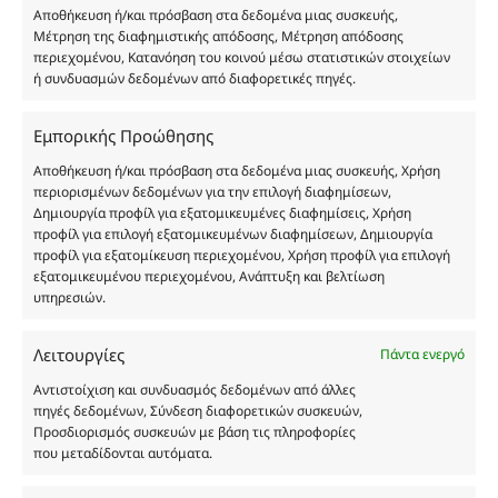
Αποθήκευση ή/και πρόσβαση στα δεδομένα μιας συσκευής,
Δημιουργών-Οίκων. Οι εικόνες ενδέχεται να
Μέτρηση της διαφημιστικής απόδοσης, Μέτρηση απόδοσης
υπόκεινται σε πνευματικά δικαιώματα.
περιεχομένου, Κατανόηση του κοινού μέσω στατιστικών στοιχείων
Με επιφύλαξη κάθε νόμιμου δικαιώματος.
ή συνδυασμών δεδομένων από διαφορετικές πηγές.
Εμπορικής Προώθησης
Eau de parfum
Αποθήκευση ή/και πρόσβαση στα δεδομένα μιας συσκευής, Χρήση
περιορισμένων δεδομένων για την επιλογή διαφημίσεων,
Δημιουργία προφίλ για εξατομικευμένες διαφημίσεις, Χρήση
Αγίου Κωνσταντίνου 76
προφίλ για επιλογή εξατομικευμένων διαφημίσεων, Δημιουργία
Τ.Κ. 56224, Εύοσμος, Θεσσαλονίκη
προφίλ για εξατομίκευση περιεχομένου, Χρήση προφίλ για επιλογή
εξατομικευμένου περιεχομένου, Ανάπτυξη και βελτίωση
Τηλ. 2314 016010
υπηρεσιών.
ΑΦΜ 803285309
ΓΕΜΗ 193802504000
Λειτουργίες
Πάντα ενεργό
Αντιστοίχιση και συνδυασμός δεδομένων από άλλες
πηγές δεδομένων, Σύνδεση διαφορετικών συσκευών,
Ωράριο Καταστήματος
Προσδιορισμός συσκευών με βάση τις πληροφορίες
που μεταδίδονται αυτόματα.
Δευτέρα: 08:30–16:30