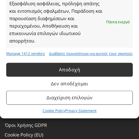
Τρίτη: 08:30–16:30
Εξασφάλιση ασφάλειας, πρόληψη απάτης
Τετάρτη: 08:30–16:30
και εντοπισμός σφαλμάτων, Παράδοση και
Πέμπτη: 08:30–16:30
παρουσίαση διαφημίσεων και
Πάντα ενεργό
Παρασκευή: 08:30–16:30
περιεχομένου, Αποθήκευση και
Σάββατο - Κυριακή: Κλειστά
επικοινωνία επιλογών ιδιωτικού
απορρήτου.
Πληροφορίες
Manage 1412 vendors
Διαβάστε περισσότερα για αυτούς τους σκοπούς
Εταιρεία
Αποδοχή
Πρόγραμμα Ανταμοιβής
Δεν αποδέχομαι
Επικοινωνία
Τρόποι Πληρωμής
Διαχείριση επιλογών
Τρόποι Αποστολής
Cookie Policy
Privacy Statement
Αλλαγές – Επιστροφές
Όροι Χρήσης GDPR
Cookie Policy (EU)