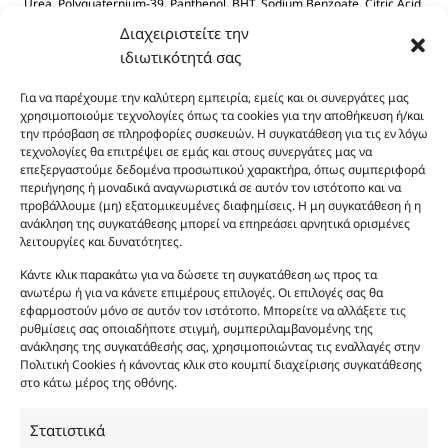
Urea, Polyquaternium-39, Panthenol, BHT, Sodium Benzoate, Citric Acid.
Διαχειριστείτε την
ιδιωτικότητά σας
Για να παρέχουμε την καλύτερη εμπειρία, εμείς και οι συνεργάτες μας
χρησιμοποιούμε τεχνολογίες όπως τα cookies για την αποθήκευση ή/και
την πρόσβαση σε πληροφορίες συσκευών. Η συγκατάθεση για τις εν λόγω
τεχνολογίες θα επιτρέψει σε εμάς και στους συνεργάτες μας να
Οι φωτογραφίες των προϊόντων είναι ενδεικτικές
επεξεργαστούμε δεδομένα προσωπικού χαρακτήρα, όπως συμπεριφορά
περιήγησης ή μοναδικά αναγνωριστικά σε αυτόν τον ιστότοπο και να
και δεν είναι προς πώληση το εικονιζόμενο προϊόν.
προβάλλουμε (μη) εξατομικευμένες διαφημίσεις. Η μη συγκατάθεση ή η
Σκοπός τους είναι η διευκόλυνση της επιλογής σας.
ανάκληση της συγκατάθεσης μπορεί να επηρεάσει αρνητικά ορισμένες
Σε καμία περίπτωση δεν αντιστοιχούν στα
λειτουργίες και δυνατότητες.
αυθεντικά αρώματα και δεν ανταποκρίνονται στην
Κάντε κλικ παρακάτω για να δώσετε τη συγκατάθεση ως προς τα
πραγματικότητα. Πρόθεση της επιχείρησης μας δεν
ανωτέρω ή για να κάνετε επιμέρους επιλογές. Οι επιλογές σας θα
είναι η παραπλάνηση και η εξαπάτηση του
εφαρμοστούν μόνο σε αυτόν τον ιστότοπο. Μπορείτε να αλλάξετε τις
καταναλωτή. Όλα μας τα προϊόντα είναι τύπου, σε
ρυθμίσεις σας οποιαδήποτε στιγμή, συμπεριλαμβανομένης της
ανάκλησης της συγκατάθεσής σας, χρησιμοποιώντας τις εναλλαγές στην
χύμα μορφή και είναι εμπνευσμένα από τα
Πολιτική Cookies ή κάνοντας κλικ στο κουμπί διαχείρισης συγκατάθεσης
αντίστοιχα αυθεντικά γνωστών οίκων. Οι
στο κάτω μέρος της οθόνης.
ονομασίες, οι εικόνες και τα σήματα των
προϊόντων αποτελούν αναφαίρετη και
Στατιστικά
κατοχυρωμένη εμπορικά ιδιοκτησία των