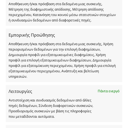
Αποθήκευση ή/και πρόσβαση στα δεδομένα μιας συσκευής,
Δημιουργών-Οίκων. Οι εικόνες ενδέχεται να
Μέτρηση της διαφημιστικής απόδοσης, Μέτρηση απόδοσης
υπόκεινται σε πνευματικά δικαιώματα.
περιεχομένου, Κατανόηση του κοινού μέσω στατιστικών στοιχείων
Με επιφύλαξη κάθε νόμιμου δικαιώματος.
ή συνδυασμών δεδομένων από διαφορετικές πηγές.
Εμπορικής Προώθησης
Eau de parfum
Αποθήκευση ή/και πρόσβαση στα δεδομένα μιας συσκευής, Χρήση
περιορισμένων δεδομένων για την επιλογή διαφημίσεων,
Δημιουργία προφίλ για εξατομικευμένες διαφημίσεις, Χρήση
Αγίου Κωνσταντίνου 76
προφίλ για επιλογή εξατομικευμένων διαφημίσεων, Δημιουργία
Τ.Κ. 56224, Εύοσμος, Θεσσαλονίκη
προφίλ για εξατομίκευση περιεχομένου, Χρήση προφίλ για επιλογή
εξατομικευμένου περιεχομένου, Ανάπτυξη και βελτίωση
Τηλ. 2314 016010
υπηρεσιών.
ΑΦΜ 803285309
ΓΕΜΗ 193802504000
Λειτουργίες
Πάντα ενεργό
Αντιστοίχιση και συνδυασμός δεδομένων από άλλες
πηγές δεδομένων, Σύνδεση διαφορετικών συσκευών,
Ωράριο Καταστήματος
Προσδιορισμός συσκευών με βάση τις πληροφορίες
που μεταδίδονται αυτόματα.
Δευτέρα: 08:30–16:30