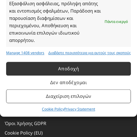
Τρίτη: 08:30–16:30
Εξασφάλιση ασφάλειας, πρόληψη απάτης
Τετάρτη: 08:30–16:30
και εντοπισμός σφαλμάτων, Παράδοση και
Πέμπτη: 08:30–16:30
παρουσίαση διαφημίσεων και
Πάντα ενεργό
Παρασκευή: 08:30–16:30
περιεχομένου, Αποθήκευση και
Σάββατο - Κυριακή: Κλειστά
επικοινωνία επιλογών ιδιωτικού
απορρήτου.
Πληροφορίες
Manage 1408 vendors
Διαβάστε περισσότερα για αυτούς τους σκοπούς
Εταιρεία
Αποδοχή
Πρόγραμμα Ανταμοιβής
Δεν αποδέχομαι
Επικοινωνία
Τρόποι Πληρωμής
Διαχείριση επιλογών
Τρόποι Αποστολής
Cookie Policy
Privacy Statement
Αλλαγές – Επιστροφές
Όροι Χρήσης GDPR
Cookie Policy (EU)