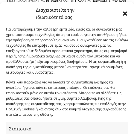
Urea, Polyquaternium-39, Panthenol, BHT, Sodium Benzoate, Citric Acid.
Διαχειριστείτε την
ιδιωτικότητά σας
Για να παρέχουμε την καλύτερη εμπειρία, εμείς και οι συνεργάτες μας
χρησιμοποιούμε τεχνολογίες όπως τα cookies για την αποθήκευση ή/και
την πρόσβαση σε πληροφορίες συσκευών. Η συγκατάθεση για τις εν λόγω
τεχνολογίες θα επιτρέψει σε εμάς και στους συνεργάτες μας να
Οι φωτογραφίες των προϊόντων είναι ενδεικτικές
επεξεργαστούμε δεδομένα προσωπικού χαρακτήρα, όπως συμπεριφορά
περιήγησης ή μοναδικά αναγνωριστικά σε αυτόν τον ιστότοπο και να
και δεν είναι προς πώληση το εικονιζόμενο προϊόν.
προβάλλουμε (μη) εξατομικευμένες διαφημίσεις. Η μη συγκατάθεση ή η
Σκοπός τους είναι η διευκόλυνση της επιλογής σας.
ανάκληση της συγκατάθεσης μπορεί να επηρεάσει αρνητικά ορισμένες
Σε καμία περίπτωση δεν αντιστοιχούν στα
λειτουργίες και δυνατότητες.
αυθεντικά αρώματα και δεν ανταποκρίνονται στην
Κάντε κλικ παρακάτω για να δώσετε τη συγκατάθεση ως προς τα
πραγματικότητα. Πρόθεση της επιχείρησης μας δεν
ανωτέρω ή για να κάνετε επιμέρους επιλογές. Οι επιλογές σας θα
είναι η παραπλάνηση και η εξαπάτηση του
εφαρμοστούν μόνο σε αυτόν τον ιστότοπο. Μπορείτε να αλλάξετε τις
καταναλωτή. Όλα μας τα προϊόντα είναι τύπου, σε
ρυθμίσεις σας οποιαδήποτε στιγμή, συμπεριλαμβανομένης της
ανάκλησης της συγκατάθεσής σας, χρησιμοποιώντας τις εναλλαγές στην
χύμα μορφή και είναι εμπνευσμένα από τα
Πολιτική Cookies ή κάνοντας κλικ στο κουμπί διαχείρισης συγκατάθεσης
αντίστοιχα αυθεντικά γνωστών οίκων. Οι
στο κάτω μέρος της οθόνης.
ονομασίες, οι εικόνες και τα σήματα των
προϊόντων αποτελούν αναφαίρετη και
Στατιστικά
κατοχυρωμένη εμπορικά ιδιοκτησία των