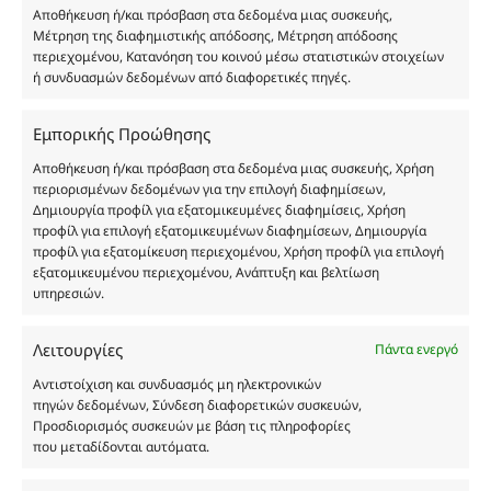
Αποθήκευση ή/και πρόσβαση στα δεδομένα μιας συσκευής,
Δημιουργών-Οίκων. Οι εικόνες ενδέχεται να
Μέτρηση της διαφημιστικής απόδοσης, Μέτρηση απόδοσης
υπόκεινται σε πνευματικά δικαιώματα.
περιεχομένου, Κατανόηση του κοινού μέσω στατιστικών στοιχείων
Με επιφύλαξη κάθε νόμιμου δικαιώματος.
ή συνδυασμών δεδομένων από διαφορετικές πηγές.
Εμπορικής Προώθησης
Eau de parfum
Αποθήκευση ή/και πρόσβαση στα δεδομένα μιας συσκευής, Χρήση
περιορισμένων δεδομένων για την επιλογή διαφημίσεων,
Δημιουργία προφίλ για εξατομικευμένες διαφημίσεις, Χρήση
Αγίου Κωνσταντίνου 76
προφίλ για επιλογή εξατομικευμένων διαφημίσεων, Δημιουργία
Τ.Κ. 56224, Εύοσμος, Θεσσαλονίκη
προφίλ για εξατομίκευση περιεχομένου, Χρήση προφίλ για επιλογή
εξατομικευμένου περιεχομένου, Ανάπτυξη και βελτίωση
Τηλ. 2314 016010
υπηρεσιών.
ΑΦΜ 803285309
ΓΕΜΗ 193802504000
Λειτουργίες
Πάντα ενεργό
Αντιστοίχιση και συνδυασμός μη ηλεκτρονικών
πηγών δεδομένων, Σύνδεση διαφορετικών συσκευών,
Ωράριο Καταστήματος
Προσδιορισμός συσκευών με βάση τις πληροφορίες
που μεταδίδονται αυτόματα.
Δευτέρα: 08:30–16:30