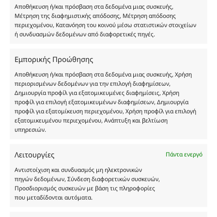
Αποθήκευση ή/και πρόσβαση στα δεδομένα μιας συσκευής,
Δημιουργών-Οίκων. Οι εικόνες ενδέχεται να
Μέτρηση της διαφημιστικής απόδοσης, Μέτρηση απόδοσης
υπόκεινται σε πνευματικά δικαιώματα.
περιεχομένου, Κατανόηση του κοινού μέσω στατιστικών στοιχείων
Με επιφύλαξη κάθε νόμιμου δικαιώματος.
ή συνδυασμών δεδομένων από διαφορετικές πηγές.
Εμπορικής Προώθησης
Eau de parfum
Αποθήκευση ή/και πρόσβαση στα δεδομένα μιας συσκευής, Χρήση
περιορισμένων δεδομένων για την επιλογή διαφημίσεων,
Δημιουργία προφίλ για εξατομικευμένες διαφημίσεις, Χρήση
Αγίου Κωνσταντίνου 76
προφίλ για επιλογή εξατομικευμένων διαφημίσεων, Δημιουργία
Τ.Κ. 56224, Εύοσμος, Θεσσαλονίκη
προφίλ για εξατομίκευση περιεχομένου, Χρήση προφίλ για επιλογή
εξατομικευμένου περιεχομένου, Ανάπτυξη και βελτίωση
Τηλ. 2314 016010
υπηρεσιών.
ΑΦΜ 803285309
ΓΕΜΗ 193802504000
Λειτουργίες
Πάντα ενεργό
Αντιστοίχιση και συνδυασμός μη ηλεκτρονικών
πηγών δεδομένων, Σύνδεση διαφορετικών συσκευών,
Ωράριο Καταστήματος
Προσδιορισμός συσκευών με βάση τις πληροφορίες
που μεταδίδονται αυτόματα.
Δευτέρα: 08:30–16:30