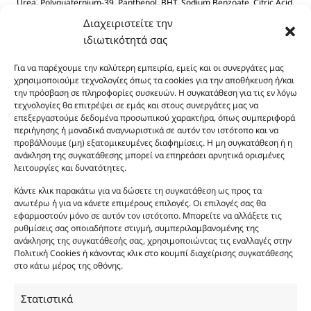
Urea, Polyquaternium-39, Panthenol, BHT, Sodium Benzoate, Citric Acid.
Διαχειριστείτε την
ιδιωτικότητά σας
Για να παρέχουμε την καλύτερη εμπειρία, εμείς και οι συνεργάτες μας
χρησιμοποιούμε τεχνολογίες όπως τα cookies για την αποθήκευση ή/και
την πρόσβαση σε πληροφορίες συσκευών. Η συγκατάθεση για τις εν λόγω
τεχνολογίες θα επιτρέψει σε εμάς και στους συνεργάτες μας να
Οι φωτογραφίες των προϊόντων είναι ενδεικτικές
επεξεργαστούμε δεδομένα προσωπικού χαρακτήρα, όπως συμπεριφορά
περιήγησης ή μοναδικά αναγνωριστικά σε αυτόν τον ιστότοπο και να
και δεν είναι προς πώληση το εικονιζόμενο προϊόν.
προβάλλουμε (μη) εξατομικευμένες διαφημίσεις. Η μη συγκατάθεση ή η
Σκοπός τους είναι η διευκόλυνση της επιλογής σας.
ανάκληση της συγκατάθεσης μπορεί να επηρεάσει αρνητικά ορισμένες
Σε καμία περίπτωση δεν αντιστοιχούν στα
λειτουργίες και δυνατότητες.
αυθεντικά αρώματα και δεν ανταποκρίνονται στην
Κάντε κλικ παρακάτω για να δώσετε τη συγκατάθεση ως προς τα
πραγματικότητα. Πρόθεση της επιχείρησης μας δεν
ανωτέρω ή για να κάνετε επιμέρους επιλογές. Οι επιλογές σας θα
είναι η παραπλάνηση και η εξαπάτηση του
εφαρμοστούν μόνο σε αυτόν τον ιστότοπο. Μπορείτε να αλλάξετε τις
καταναλωτή. Όλα μας τα προϊόντα είναι τύπου, σε
ρυθμίσεις σας οποιαδήποτε στιγμή, συμπεριλαμβανομένης της
ανάκλησης της συγκατάθεσής σας, χρησιμοποιώντας τις εναλλαγές στην
χύμα μορφή και είναι εμπνευσμένα από τα
Πολιτική Cookies ή κάνοντας κλικ στο κουμπί διαχείρισης συγκατάθεσης
αντίστοιχα αυθεντικά γνωστών οίκων. Οι
στο κάτω μέρος της οθόνης.
ονομασίες, οι εικόνες και τα σήματα των
προϊόντων αποτελούν αναφαίρετη και
Στατιστικά
κατοχυρωμένη εμπορικά ιδιοκτησία των