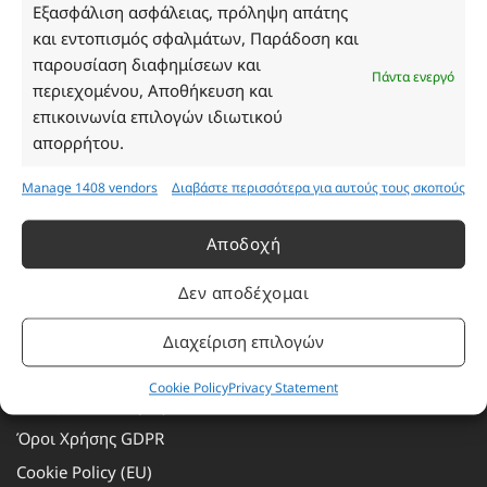
Τρίτη: 08:30–16:30
Εξασφάλιση ασφάλειας, πρόληψη απάτης
Τετάρτη: 08:30–16:30
και εντοπισμός σφαλμάτων, Παράδοση και
Πέμπτη: 08:30–16:30
παρουσίαση διαφημίσεων και
Πάντα ενεργό
Παρασκευή: 08:30–16:30
περιεχομένου, Αποθήκευση και
Σάββατο - Κυριακή: Κλειστά
επικοινωνία επιλογών ιδιωτικού
απορρήτου.
Πληροφορίες
Manage 1408 vendors
Διαβάστε περισσότερα για αυτούς τους σκοπούς
Εταιρεία
Αποδοχή
Πρόγραμμα Ανταμοιβής
Δεν αποδέχομαι
Επικοινωνία
Τρόποι Πληρωμής
Διαχείριση επιλογών
Τρόποι Αποστολής
Cookie Policy
Privacy Statement
Αλλαγές – Επιστροφές
Όροι Χρήσης GDPR
Cookie Policy (EU)