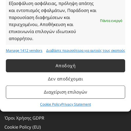
Τρίτη: 08:30–16:30
Εξασφάλιση ασφάλειας, πρόληψη απάτης
Τετάρτη: 08:30–16:30
και εντοπισμός σφαλμάτων, Παράδοση και
Πέμπτη: 08:30–16:30
παρουσίαση διαφημίσεων και
Πάντα ενεργό
Παρασκευή: 08:30–16:30
περιεχομένου, Αποθήκευση και
Σάββατο - Κυριακή: Κλειστά
επικοινωνία επιλογών ιδιωτικού
απορρήτου.
Πληροφορίες
Manage 1412 vendors
Διαβάστε περισσότερα για αυτούς τους σκοπούς
Εταιρεία
Αποδοχή
Πρόγραμμα Ανταμοιβής
Δεν αποδέχομαι
Επικοινωνία
Τρόποι Πληρωμής
Διαχείριση επιλογών
Τρόποι Αποστολής
Cookie Policy
Privacy Statement
Αλλαγές – Επιστροφές
Όροι Χρήσης GDPR
Cookie Policy (EU)