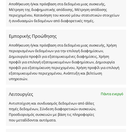
Αποθήκευση ή/και πρόσβαση στα δεδομένα μιας συσκευής,
Δημιουργών-Οίκων. Οι εικόνες ενδέχεται να
Μέτρηση της διαφημιστικής απόδοσης, Μέτρηση απόδοσης
υπόκεινται σε πνευματικά δικαιώματα.
περιεχομένου, Κατανόηση του κοινού μέσω στατιστικών στοιχείων
Με επιφύλαξη κάθε νόμιμου δικαιώματος.
ή συνδυασμών δεδομένων από διαφορετικές πηγές.
Εμπορικής Προώθησης
Eau de parfum
Αποθήκευση ή/και πρόσβαση στα δεδομένα μιας συσκευής, Χρήση
περιορισμένων δεδομένων για την επιλογή διαφημίσεων,
Δημιουργία προφίλ για εξατομικευμένες διαφημίσεις, Χρήση
Αγίου Κωνσταντίνου 76
προφίλ για επιλογή εξατομικευμένων διαφημίσεων, Δημιουργία
Τ.Κ. 56224, Εύοσμος, Θεσσαλονίκη
προφίλ για εξατομίκευση περιεχομένου, Χρήση προφίλ για επιλογή
εξατομικευμένου περιεχομένου, Ανάπτυξη και βελτίωση
Τηλ. 2314 016010
υπηρεσιών.
ΑΦΜ 803285309
ΓΕΜΗ 193802504000
Λειτουργίες
Πάντα ενεργό
Αντιστοίχιση και συνδυασμός δεδομένων από άλλες
πηγές δεδομένων, Σύνδεση διαφορετικών συσκευών,
Ωράριο Καταστήματος
Προσδιορισμός συσκευών με βάση τις πληροφορίες
που μεταδίδονται αυτόματα.
Δευτέρα: 08:30–16:30