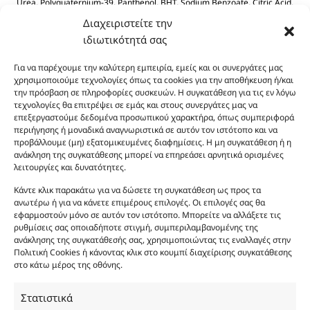
Urea, Polyquaternium-39, Panthenol, BHT, Sodium Benzoate, Citric Acid.
Διαχειριστείτε την
ιδιωτικότητά σας
Για να παρέχουμε την καλύτερη εμπειρία, εμείς και οι συνεργάτες μας
χρησιμοποιούμε τεχνολογίες όπως τα cookies για την αποθήκευση ή/και
την πρόσβαση σε πληροφορίες συσκευών. Η συγκατάθεση για τις εν λόγω
τεχνολογίες θα επιτρέψει σε εμάς και στους συνεργάτες μας να
Οι φωτογραφίες των προϊόντων είναι ενδεικτικές
επεξεργαστούμε δεδομένα προσωπικού χαρακτήρα, όπως συμπεριφορά
περιήγησης ή μοναδικά αναγνωριστικά σε αυτόν τον ιστότοπο και να
και δεν είναι προς πώληση το εικονιζόμενο προϊόν.
προβάλλουμε (μη) εξατομικευμένες διαφημίσεις. Η μη συγκατάθεση ή η
Σκοπός τους είναι η διευκόλυνση της επιλογής σας.
ανάκληση της συγκατάθεσης μπορεί να επηρεάσει αρνητικά ορισμένες
Σε καμία περίπτωση δεν αντιστοιχούν στα
λειτουργίες και δυνατότητες.
αυθεντικά αρώματα και δεν ανταποκρίνονται στην
Κάντε κλικ παρακάτω για να δώσετε τη συγκατάθεση ως προς τα
πραγματικότητα. Πρόθεση της επιχείρησης μας δεν
ανωτέρω ή για να κάνετε επιμέρους επιλογές. Οι επιλογές σας θα
είναι η παραπλάνηση και η εξαπάτηση του
εφαρμοστούν μόνο σε αυτόν τον ιστότοπο. Μπορείτε να αλλάξετε τις
καταναλωτή. Όλα μας τα προϊόντα είναι τύπου, σε
ρυθμίσεις σας οποιαδήποτε στιγμή, συμπεριλαμβανομένης της
ανάκλησης της συγκατάθεσής σας, χρησιμοποιώντας τις εναλλαγές στην
χύμα μορφή και είναι εμπνευσμένα από τα
Πολιτική Cookies ή κάνοντας κλικ στο κουμπί διαχείρισης συγκατάθεσης
αντίστοιχα αυθεντικά γνωστών οίκων. Οι
στο κάτω μέρος της οθόνης.
ονομασίες, οι εικόνες και τα σήματα των
προϊόντων αποτελούν αναφαίρετη και
Στατιστικά
κατοχυρωμένη εμπορικά ιδιοκτησία των