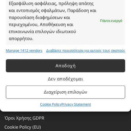
Τρίτη: 08:30–16:30
Εξασφάλιση ασφάλειας, πρόληψη απάτης
Τετάρτη: 08:30–16:30
και εντοπισμός σφαλμάτων, Παράδοση και
Πέμπτη: 08:30–16:30
παρουσίαση διαφημίσεων και
Πάντα ενεργό
Παρασκευή: 08:30–16:30
περιεχομένου, Αποθήκευση και
Σάββατο - Κυριακή: Κλειστά
επικοινωνία επιλογών ιδιωτικού
απορρήτου.
Πληροφορίες
Manage 1412 vendors
Διαβάστε περισσότερα για αυτούς τους σκοπούς
Εταιρεία
Αποδοχή
Πρόγραμμα Ανταμοιβής
Δεν αποδέχομαι
Επικοινωνία
Τρόποι Πληρωμής
Διαχείριση επιλογών
Τρόποι Αποστολής
Cookie Policy
Privacy Statement
Αλλαγές – Επιστροφές
Όροι Χρήσης GDPR
Cookie Policy (EU)