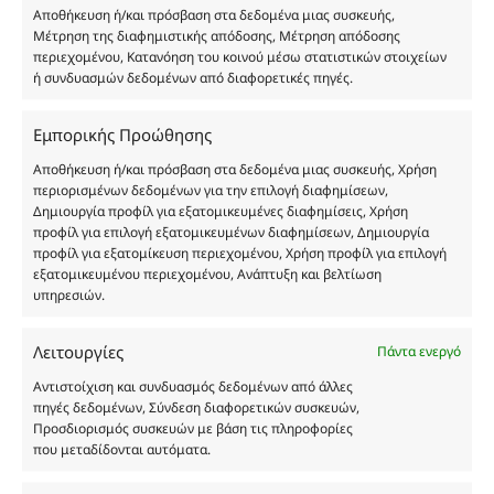
Αποθήκευση ή/και πρόσβαση στα δεδομένα μιας συσκευής,
Δημιουργών-Οίκων. Οι εικόνες ενδέχεται να
Μέτρηση της διαφημιστικής απόδοσης, Μέτρηση απόδοσης
υπόκεινται σε πνευματικά δικαιώματα.
περιεχομένου, Κατανόηση του κοινού μέσω στατιστικών στοιχείων
Με επιφύλαξη κάθε νόμιμου δικαιώματος.
ή συνδυασμών δεδομένων από διαφορετικές πηγές.
Εμπορικής Προώθησης
Eau de parfum
Αποθήκευση ή/και πρόσβαση στα δεδομένα μιας συσκευής, Χρήση
περιορισμένων δεδομένων για την επιλογή διαφημίσεων,
Δημιουργία προφίλ για εξατομικευμένες διαφημίσεις, Χρήση
Αγίου Κωνσταντίνου 76
προφίλ για επιλογή εξατομικευμένων διαφημίσεων, Δημιουργία
Τ.Κ. 56224, Εύοσμος, Θεσσαλονίκη
προφίλ για εξατομίκευση περιεχομένου, Χρήση προφίλ για επιλογή
εξατομικευμένου περιεχομένου, Ανάπτυξη και βελτίωση
Τηλ. 2314 016010
υπηρεσιών.
ΑΦΜ 803285309
ΓΕΜΗ 193802504000
Λειτουργίες
Πάντα ενεργό
Αντιστοίχιση και συνδυασμός δεδομένων από άλλες
πηγές δεδομένων, Σύνδεση διαφορετικών συσκευών,
Ωράριο Καταστήματος
Προσδιορισμός συσκευών με βάση τις πληροφορίες
που μεταδίδονται αυτόματα.
Δευτέρα: 08:30–16:30