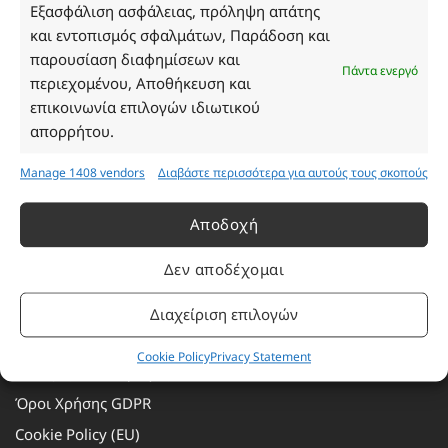
Τρίτη: 08:30–16:30
Εξασφάλιση ασφάλειας, πρόληψη απάτης
Τετάρτη: 08:30–16:30
και εντοπισμός σφαλμάτων, Παράδοση και
Πέμπτη: 08:30–16:30
παρουσίαση διαφημίσεων και
Πάντα ενεργό
Παρασκευή: 08:30–16:30
περιεχομένου, Αποθήκευση και
Σάββατο - Κυριακή: Κλειστά
επικοινωνία επιλογών ιδιωτικού
απορρήτου.
Πληροφορίες
Manage 1408 vendors
Διαβάστε περισσότερα για αυτούς τους σκοπούς
Εταιρεία
Αποδοχή
Πρόγραμμα Ανταμοιβής
Δεν αποδέχομαι
Επικοινωνία
Τρόποι Πληρωμής
Διαχείριση επιλογών
Τρόποι Αποστολής
Cookie Policy
Privacy Statement
Αλλαγές – Επιστροφές
Όροι Χρήσης GDPR
Cookie Policy (EU)