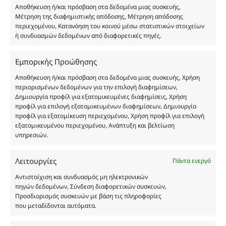
Αποθήκευση ή/και πρόσβαση στα δεδομένα μιας συσκευής,
Δημιουργών-Οίκων. Οι εικόνες ενδέχεται να
Μέτρηση της διαφημιστικής απόδοσης, Μέτρηση απόδοσης
υπόκεινται σε πνευματικά δικαιώματα.
περιεχομένου, Κατανόηση του κοινού μέσω στατιστικών στοιχείων
Με επιφύλαξη κάθε νόμιμου δικαιώματος.
ή συνδυασμών δεδομένων από διαφορετικές πηγές.
Εμπορικής Προώθησης
Eau de parfum
Αποθήκευση ή/και πρόσβαση στα δεδομένα μιας συσκευής, Χρήση
περιορισμένων δεδομένων για την επιλογή διαφημίσεων,
Δημιουργία προφίλ για εξατομικευμένες διαφημίσεις, Χρήση
Αγίου Κωνσταντίνου 76
προφίλ για επιλογή εξατομικευμένων διαφημίσεων, Δημιουργία
Τ.Κ. 56224, Εύοσμος, Θεσσαλονίκη
προφίλ για εξατομίκευση περιεχομένου, Χρήση προφίλ για επιλογή
εξατομικευμένου περιεχομένου, Ανάπτυξη και βελτίωση
Τηλ. 2314 016010
υπηρεσιών.
ΑΦΜ 803285309
ΓΕΜΗ 193802504000
Λειτουργίες
Πάντα ενεργό
Αντιστοίχιση και συνδυασμός μη ηλεκτρονικών
πηγών δεδομένων, Σύνδεση διαφορετικών συσκευών,
Ωράριο Καταστήματος
Προσδιορισμός συσκευών με βάση τις πληροφορίες
που μεταδίδονται αυτόματα.
Δευτέρα: 08:30–16:30