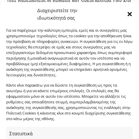
Urea, Polyquaternium-39, Panthenol, BHT, Sodium Benzoate, Citric Acid.
Διαχειριστείτε την
ιδιωτικότητά σας
Για να παρέχουμε την καλύτερη εμπειρία, εμείς και οι συνεργάτες μας
χρησιμοποιούμε τεχνολογίες όπως τα cookies για την αποθήκευση ή/και
την πρόσβαση σε πληροφορίες συσκευών. Η συγκατάθεση για τις εν λόγω
τεχνολογίες θα επιτρέψει σε εμάς και στους συνεργάτες μας να
Οι φωτογραφίες των προϊόντων είναι ενδεικτικές
επεξεργαστούμε δεδομένα προσωπικού χαρακτήρα, όπως συμπεριφορά
περιήγησης ή μοναδικά αναγνωριστικά σε αυτόν τον ιστότοπο και να
και δεν είναι προς πώληση το εικονιζόμενο προϊόν.
προβάλλουμε (μη) εξατομικευμένες διαφημίσεις. Η μη συγκατάθεση ή η
Σκοπός τους είναι η διευκόλυνση της επιλογής σας.
ανάκληση της συγκατάθεσης μπορεί να επηρεάσει αρνητικά ορισμένες
Σε καμία περίπτωση δεν αντιστοιχούν στα
λειτουργίες και δυνατότητες.
αυθεντικά αρώματα και δεν ανταποκρίνονται στην
Κάντε κλικ παρακάτω για να δώσετε τη συγκατάθεση ως προς τα
πραγματικότητα. Πρόθεση της επιχείρησης μας δεν
ανωτέρω ή για να κάνετε επιμέρους επιλογές. Οι επιλογές σας θα
είναι η παραπλάνηση και η εξαπάτηση του
εφαρμοστούν μόνο σε αυτόν τον ιστότοπο. Μπορείτε να αλλάξετε τις
καταναλωτή. Όλα μας τα προϊόντα είναι τύπου, σε
ρυθμίσεις σας οποιαδήποτε στιγμή, συμπεριλαμβανομένης της
ανάκλησης της συγκατάθεσής σας, χρησιμοποιώντας τις εναλλαγές στην
χύμα μορφή και είναι εμπνευσμένα από τα
Πολιτική Cookies ή κάνοντας κλικ στο κουμπί διαχείρισης συγκατάθεσης
αντίστοιχα αυθεντικά γνωστών οίκων. Οι
στο κάτω μέρος της οθόνης.
ονομασίες, οι εικόνες και τα σήματα των
προϊόντων αποτελούν αναφαίρετη και
Στατιστικά
κατοχυρωμένη εμπορικά ιδιοκτησία των