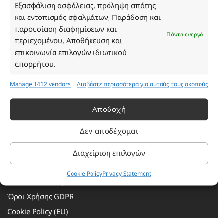
Τρίτη: 08:30–16:30
Εξασφάλιση ασφάλειας, πρόληψη απάτης
Τετάρτη: 08:30–16:30
και εντοπισμός σφαλμάτων, Παράδοση και
Πέμπτη: 08:30–16:30
παρουσίαση διαφημίσεων και
Πάντα ενεργό
Παρασκευή: 08:30–16:30
περιεχομένου, Αποθήκευση και
Σάββατο - Κυριακή: Κλειστά
επικοινωνία επιλογών ιδιωτικού
απορρήτου.
Πληροφορίες
Manage 1412 vendors
Διαβάστε περισσότερα για αυτούς τους σκοπούς
Εταιρεία
Αποδοχή
Πρόγραμμα Ανταμοιβής
Δεν αποδέχομαι
Επικοινωνία
Τρόποι Πληρωμής
Διαχείριση επιλογών
Τρόποι Αποστολής
Cookie Policy
Privacy Statement
Αλλαγές – Επιστροφές
Όροι Χρήσης GDPR
Cookie Policy (EU)