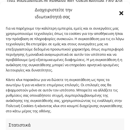
Urea, Polyquaternium-39, Panthenol, BHT, Sodium Benzoate, Citric Acid.
Διαχειριστείτε την
ιδιωτικότητά σας
Για να παρέχουμε την καλύτερη εμπειρία, εμείς και οι συνεργάτες μας
χρησιμοποιούμε τεχνολογίες όπως τα cookies για την αποθήκευση ή/και
την πρόσβαση σε πληροφορίες συσκευών. Η συγκατάθεση για τις εν λόγω
τεχνολογίες θα επιτρέψει σε εμάς και στους συνεργάτες μας να
Οι φωτογραφίες των προϊόντων είναι ενδεικτικές
επεξεργαστούμε δεδομένα προσωπικού χαρακτήρα, όπως συμπεριφορά
περιήγησης ή μοναδικά αναγνωριστικά σε αυτόν τον ιστότοπο και να
και δεν είναι προς πώληση το εικονιζόμενο προϊόν.
προβάλλουμε (μη) εξατομικευμένες διαφημίσεις. Η μη συγκατάθεση ή η
Σκοπός τους είναι η διευκόλυνση της επιλογής σας.
ανάκληση της συγκατάθεσης μπορεί να επηρεάσει αρνητικά ορισμένες
Σε καμία περίπτωση δεν αντιστοιχούν στα
λειτουργίες και δυνατότητες.
αυθεντικά αρώματα και δεν ανταποκρίνονται στην
Κάντε κλικ παρακάτω για να δώσετε τη συγκατάθεση ως προς τα
πραγματικότητα. Πρόθεση της επιχείρησης μας δεν
ανωτέρω ή για να κάνετε επιμέρους επιλογές. Οι επιλογές σας θα
είναι η παραπλάνηση και η εξαπάτηση του
εφαρμοστούν μόνο σε αυτόν τον ιστότοπο. Μπορείτε να αλλάξετε τις
καταναλωτή. Όλα μας τα προϊόντα είναι τύπου, σε
ρυθμίσεις σας οποιαδήποτε στιγμή, συμπεριλαμβανομένης της
ανάκλησης της συγκατάθεσής σας, χρησιμοποιώντας τις εναλλαγές στην
χύμα μορφή και είναι εμπνευσμένα από τα
Πολιτική Cookies ή κάνοντας κλικ στο κουμπί διαχείρισης συγκατάθεσης
αντίστοιχα αυθεντικά γνωστών οίκων. Οι
στο κάτω μέρος της οθόνης.
ονομασίες, οι εικόνες και τα σήματα των
προϊόντων αποτελούν αναφαίρετη και
Στατιστικά
κατοχυρωμένη εμπορικά ιδιοκτησία των