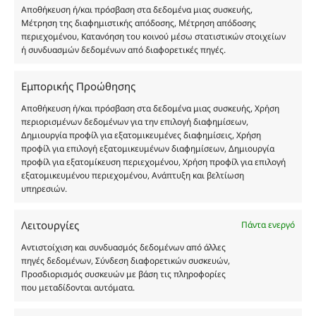
Αποθήκευση ή/και πρόσβαση στα δεδομένα μιας συσκευής,
Δημιουργών-Οίκων. Οι εικόνες ενδέχεται να
Μέτρηση της διαφημιστικής απόδοσης, Μέτρηση απόδοσης
υπόκεινται σε πνευματικά δικαιώματα.
περιεχομένου, Κατανόηση του κοινού μέσω στατιστικών στοιχείων
Με επιφύλαξη κάθε νόμιμου δικαιώματος.
ή συνδυασμών δεδομένων από διαφορετικές πηγές.
Εμπορικής Προώθησης
Eau de parfum
Αποθήκευση ή/και πρόσβαση στα δεδομένα μιας συσκευής, Χρήση
περιορισμένων δεδομένων για την επιλογή διαφημίσεων,
Δημιουργία προφίλ για εξατομικευμένες διαφημίσεις, Χρήση
Αγίου Κωνσταντίνου 76
προφίλ για επιλογή εξατομικευμένων διαφημίσεων, Δημιουργία
Τ.Κ. 56224, Εύοσμος, Θεσσαλονίκη
προφίλ για εξατομίκευση περιεχομένου, Χρήση προφίλ για επιλογή
εξατομικευμένου περιεχομένου, Ανάπτυξη και βελτίωση
Τηλ. 2314 016010
υπηρεσιών.
ΑΦΜ 803285309
ΓΕΜΗ 193802504000
Λειτουργίες
Πάντα ενεργό
Αντιστοίχιση και συνδυασμός δεδομένων από άλλες
πηγές δεδομένων, Σύνδεση διαφορετικών συσκευών,
Ωράριο Καταστήματος
Προσδιορισμός συσκευών με βάση τις πληροφορίες
που μεταδίδονται αυτόματα.
Δευτέρα: 08:30–16:30