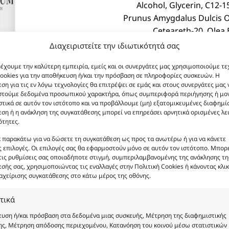
Alcohol, Glycerin, C12-1
Prunus Amygdalus Dulcis Oi
Ceteareth-20, Olea 
Ethylhexyglycerin, Imi
Διαχειριστείτε την ιδιωτικότητά σας
Panthenol, BHT, 
ρέχουμε την καλύτερη εμπειρία, εμείς και οι συνεργάτες μας χρησιμοποιούμε τε
ookies για την αποθήκευση ή/και την πρόσβαση σε πληροφορίες συσκευών. Η
ση για τις εν λόγω τεχνολογίες θα επιτρέψει σε εμάς και στους συνεργάτες μας 
στούμε δεδομένα προσωπικού χαρακτήρα, όπως συμπεριφορά περιήγησης ή μο
τικά σε αυτόν τον ιστότοπο και να προβάλλουμε (μη) εξατομικευμένες διαφημίσ
ση ή η ανάκληση της συγκατάθεσης μπορεί να επηρεάσει αρνητικά ορισμένες λε
ότητες.
κ παρακάτω για να δώσετε τη συγκατάθεση ως προς τα ανωτέρω ή για να κάνετε
 επιλογές. Οι επιλογές σας θα εφαρμοστούν μόνο σε αυτόν τον ιστότοπο. Μπορε
ι ενδεικτικές και δεν είναι προς πώληση το εικονιζόμενο π
τις ρυθμίσεις σας οποιαδήποτε στιγμή, συμπεριλαμβανομένης της ανάκλησης τη
 καμία περίπτωση δεν αντιστοιχούν στα αυθεντικά αρώματα
σής σας, χρησιμοποιώντας τις εναλλαγές στην Πολιτική Cookies ή κάνοντας κλικ
αχείρισης συγκατάθεσης στο κάτω μέρος της οθόνης.
είρησης μας δεν είναι η παραπλάνηση και η εξαπάτηση το
φή και είναι εμπνευσμένα από τα αντίστοιχα αυθεντικά γν
τικά
ντων αποτελούν αναφαίρετη και κατοχυρωμένη εμπορικά ιδ
υση ή/και πρόσβαση στα δεδομένα μιας συσκευής, Μέτρηση της διαφημιστικής
ι σε πνευματικά δικαιώματα.
ς, Μέτρηση απόδοσης περιεχομένου, Κατανόηση του κοινού μέσω στατιστικών