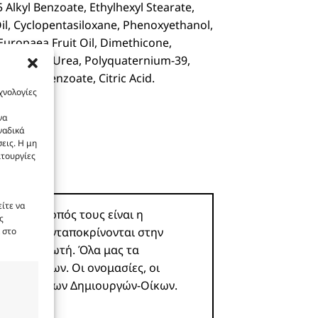
5 Alkyl Benzoate, Ethylhexyl Stearate,
l, Cyclopentasiloxane, Phenoxyethanol,
Europaea Fruit Oil, Dimethicone,
dazolidinyl Urea, Polyquaternium-39,
Sodium Benzoate, Citric Acid.
χνολογίες
να
ναδικά
εις. Η μη
ιτουργίες
ίτε να
ροϊόν. Σκοπός τους είναι η
ς
 και δεν ανταποκρίνονται στην
 στο
υ καταναλωτή. Όλα μας τα
ωστών οίκων. Οι ονομασίες, οι
ιοκτησία των Δημιουργών-Οίκων.