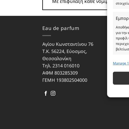
Με επιφύλαξη κάθε νόμιμου δικαι
στοιχεί
Εμπορ
Eau de parfum
Ωρά
Αποθήκε
για την
προφίλ 
Αγίου Κωνσταντίνου 76
Δευ
περιεχο
βελτίωσ
Τ.Κ. 56224, Εύοσμος,
Τρίτ
Θεσσαλονίκη
Τετ
Manage 1
Λειτου
Τηλ. 2314 016010
Πέμ
ΑΦΜ 803285309
Παρ
Αντιστο
διαφορε
ΓΕΜΗ 193802504000
Σάβ
που μετ
Εξασφ
σφαλμ
περιε
ιδιωτ