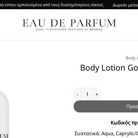
α τύπου εμπνευσμένα από τους διασημότερους οίκους
Δωρεάν μετα
Body 
Body Lotion G
Body Lotion Gold Shimmer Ba
Προσ
Κωδικός πρ
Συστατικά:
Aqua, Caprylic/C