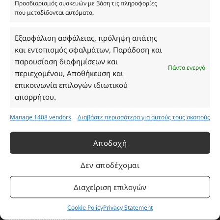
Προσδιορισμός συσκευών με βάση τις πληροφορίες
που μεταδίδονται αυτόματα.
Ωράριο Καταστήματος
Εξασφάλιση ασφάλειας, πρόληψη απάτης
και εντοπισμός σφαλμάτων, Παράδοση και
Δευτέρα: 08:30–16:30
παρουσίαση διαφημίσεων και
Πάντα ενεργό
Τρίτη: 08:30–16:30
περιεχομένου, Αποθήκευση και
Τετάρτη: 08:30–16:30
επικοινωνία επιλογών ιδιωτικού
Πέμπτη: 08:30–16:30
απορρήτου.
Παρασκευή: 08:30–16:30
Σάββατο - Κυριακή: Κλειστά
Manage 1408 vendors
Διαβάστε περισσότερα για αυτούς τους σκοπούς
Αποδοχή
Πληροφορίες
Δεν αποδέχομαι
Εταιρεία
Διαχείριση επιλογών
Πρόγραμμα Ανταμοιβής
Επικοινωνία
Cookie Policy
Privacy Statement
Τρόποι Πληρωμής