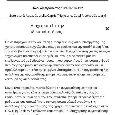
Κωδικός προϊόντος :
FP438-102192
Συστατικά:
Aqua, Caprylic/Capric Triglycerie, Cetyl Alcohol, Cetearyl
Alcohol, Glycerin, C12-15 Alkyl Benzoate, Ethylhexyl Stearate, Prunus
Διαχειριστείτε την
Amygdalus Dulcis Oil, Cyclopentasiloxane, Phenoxyethanol, Ceteareth-20,
Olea Europaea Fruit Oil, Dimethicone, Ethylhexyglycerin, Imidazolidinyl
ιδιωτικότητά σας
Urea, Polyquaternium-39, Panthenol, BHT, Sodium Benzoate, Citric Acid.
Για να παρέχουμε την καλύτερη εμπειρία, εμείς και οι συνεργάτες μας
χρησιμοποιούμε τεχνολογίες όπως τα cookies για την αποθήκευση ή/και
την πρόσβαση σε πληροφορίες συσκευών. Η συγκατάθεση για τις εν λόγω
τεχνολογίες θα επιτρέψει σε εμάς και στους συνεργάτες μας να
επεξεργαστούμε δεδομένα προσωπικού χαρακτήρα, όπως συμπεριφορά
περιήγησης ή μοναδικά αναγνωριστικά σε αυτόν τον ιστότοπο και να
προβάλλουμε (μη) εξατομικευμένες διαφημίσεις. Η μη συγκατάθεση ή η
ανάκληση της συγκατάθεσης μπορεί να επηρεάσει αρνητικά ορισμένες
Οι φωτογραφίες των προϊόντων είναι ενδεικτικές
λειτουργίες και δυνατότητες.
και δεν είναι προς πώληση το εικονιζόμενο προϊόν.
Κάντε κλικ παρακάτω για να δώσετε τη συγκατάθεση ως προς τα
Σκοπός τους είναι η διευκόλυνση της επιλογής σας.
ανωτέρω ή για να κάνετε επιμέρους επιλογές. Οι επιλογές σας θα
Σε καμία περίπτωση δεν αντιστοιχούν στα
εφαρμοστούν μόνο σε αυτόν τον ιστότοπο. Μπορείτε να αλλάξετε τις
αυθεντικά αρώματα και δεν ανταποκρίνονται στην
ρυθμίσεις σας οποιαδήποτε στιγμή, συμπεριλαμβανομένης της
ανάκλησης της συγκατάθεσής σας, χρησιμοποιώντας τις εναλλαγές στην
πραγματικότητα. Πρόθεση της επιχείρησης μας δεν
Πολιτική Cookies ή κάνοντας κλικ στο κουμπί διαχείρισης συγκατάθεσης
είναι η παραπλάνηση και η εξαπάτηση του