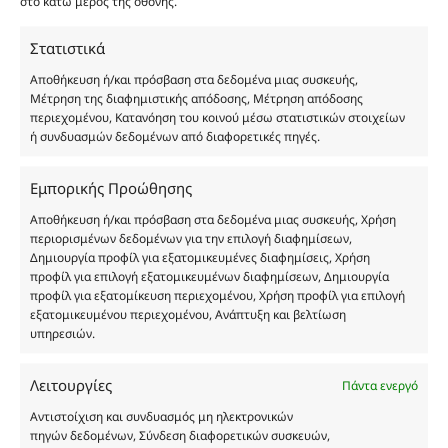
στο κάτω μέρος της οθόνης.
καταναλωτή. Όλα μας τα προϊόντα είναι τύπου, σε
χύμα μορφή και είναι εμπνευσμένα από τα
Στατιστικά
αντίστοιχα αυθεντικά γνωστών οίκων. Οι
Αποθήκευση ή/και πρόσβαση στα δεδομένα μιας συσκευής,
ονομασίες, οι εικόνες και τα σήματα των
Μέτρηση της διαφημιστικής απόδοσης, Μέτρηση απόδοσης
προϊόντων αποτελούν αναφαίρετη και
περιεχομένου, Κατανόηση του κοινού μέσω στατιστικών στοιχείων
κατοχυρωμένη εμπορικά ιδιοκτησία των
ή συνδυασμών δεδομένων από διαφορετικές πηγές.
Δημιουργών-Οίκων. Οι εικόνες ενδέχεται να
υπόκεινται σε πνευματικά δικαιώματα.
Εμπορικής Προώθησης
Με επιφύλαξη κάθε νόμιμου δικαιώματος.
Αποθήκευση ή/και πρόσβαση στα δεδομένα μιας συσκευής, Χρήση
περιορισμένων δεδομένων για την επιλογή διαφημίσεων,
Δημιουργία προφίλ για εξατομικευμένες διαφημίσεις, Χρήση
προφίλ για επιλογή εξατομικευμένων διαφημίσεων, Δημιουργία
Eau de parfum
προφίλ για εξατομίκευση περιεχομένου, Χρήση προφίλ για επιλογή
εξατομικευμένου περιεχομένου, Ανάπτυξη και βελτίωση
υπηρεσιών.
Αγίου Κωνσταντίνου 76
Τ.Κ. 56224, Εύοσμος, Θεσσαλονίκη
Τηλ. 2314 016010
Λειτουργίες
Πάντα ενεργό
ΑΦΜ 803285309
Αντιστοίχιση και συνδυασμός μη ηλεκτρονικών
ΓΕΜΗ 193802504000
πηγών δεδομένων, Σύνδεση διαφορετικών συσκευών,