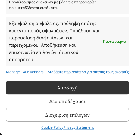
Προσδιορισμός συσκευών με βάση τις πληροφορίες
που μεταδίδονται αυτόματα.
Ωράριο Καταστήματος
Εξασφάλιση ασφάλειας, πρόληψη απάτης
και εντοπισμός σφαλμάτων, Παράδοση και
Δευτέρα: 08:30–16:30
παρουσίαση διαφημίσεων και
Πάντα ενεργό
Τρίτη: 08:30–16:30
περιεχομένου, Αποθήκευση και
Τετάρτη: 08:30–16:30
επικοινωνία επιλογών ιδιωτικού
Πέμπτη: 08:30–16:30
απορρήτου.
Παρασκευή: 08:30–16:30
Σάββατο - Κυριακή: Κλειστά
Manage 1408 vendors
Διαβάστε περισσότερα για αυτούς τους σκοπούς
Αποδοχή
Πληροφορίες
Δεν αποδέχομαι
Εταιρεία
Διαχείριση επιλογών
Πρόγραμμα Ανταμοιβής
Επικοινωνία
Cookie Policy
Privacy Statement
Τρόποι Πληρωμής