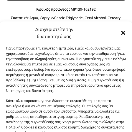
Κωδικός προϊόντος :
MP139-102192
Συστατικά:
Aqua, Caprylic/Capric Triglycerie, Cetyl Alcohol, Cetearyl
Alcohol, Glycerin, C12-15 Alkyl Benzoate, Ethylhexyl Stearate, Prunus
Διαχειριστείτε την
Amygdalus Dulcis Oil, Cyclopentasiloxane, Phenoxyethanol, Ceteareth-20,
Olea Europaea Fruit Oil, Dimethicone, Ethylhexyglycerin, Imidazolidinyl
ιδιωτικότητά σας
Urea, Polyquaternium-39, Panthenol, BHT, Sodium Benzoate, Citric Acid.
Για να παρέχουμε την καλύτερη εμπειρία, εμείς και οι συνεργάτες μας
χρησιμοποιούμε τεχνολογίες όπως τα cookies για την αποθήκευση ή/και
την πρόσβαση σε πληροφορίες συσκευών. Η συγκατάθεση για τις εν λόγω
τεχνολογίες θα επιτρέψει σε εμάς και στους συνεργάτες μας να
επεξεργαστούμε δεδομένα προσωπικού χαρακτήρα, όπως συμπεριφορά
περιήγησης ή μοναδικά αναγνωριστικά σε αυτόν τον ιστότοπο και να
προβάλλουμε (μη) εξατομικευμένες διαφημίσεις. Η μη συγκατάθεση ή η
ανάκληση της συγκατάθεσης μπορεί να επηρεάσει αρνητικά ορισμένες
Οι φωτογραφίες των προϊόντων είναι ενδεικτικές
λειτουργίες και δυνατότητες.
και δεν είναι προς πώληση το εικονιζόμενο προϊόν.
Κάντε κλικ παρακάτω για να δώσετε τη συγκατάθεση ως προς τα
Σκοπός τους είναι η διευκόλυνση της επιλογής σας.
ανωτέρω ή για να κάνετε επιμέρους επιλογές. Οι επιλογές σας θα
Σε καμία περίπτωση δεν αντιστοιχούν στα
εφαρμοστούν μόνο σε αυτόν τον ιστότοπο. Μπορείτε να αλλάξετε τις
αυθεντικά αρώματα και δεν ανταποκρίνονται στην
ρυθμίσεις σας οποιαδήποτε στιγμή, συμπεριλαμβανομένης της
ανάκλησης της συγκατάθεσής σας, χρησιμοποιώντας τις εναλλαγές στην
πραγματικότητα. Πρόθεση της επιχείρησης μας δεν
Πολιτική Cookies ή κάνοντας κλικ στο κουμπί διαχείρισης συγκατάθεσης
είναι η παραπλάνηση και η εξαπάτηση του