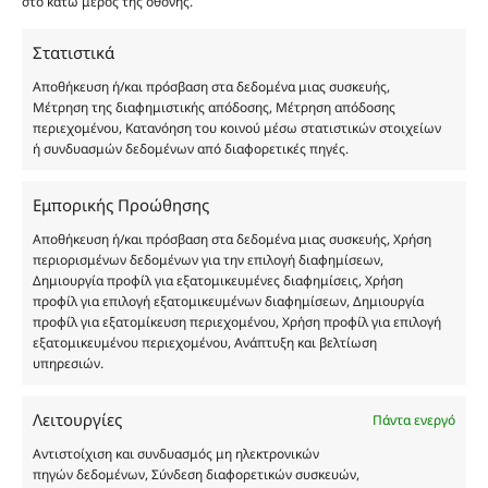
στο κάτω μέρος της οθόνης.
καταναλωτή. Όλα μας τα προϊόντα είναι τύπου, σε
χύμα μορφή και είναι εμπνευσμένα από τα
Στατιστικά
αντίστοιχα αυθεντικά γνωστών οίκων. Οι
Αποθήκευση ή/και πρόσβαση στα δεδομένα μιας συσκευής,
ονομασίες, οι εικόνες και τα σήματα των
Μέτρηση της διαφημιστικής απόδοσης, Μέτρηση απόδοσης
προϊόντων αποτελούν αναφαίρετη και
περιεχομένου, Κατανόηση του κοινού μέσω στατιστικών στοιχείων
κατοχυρωμένη εμπορικά ιδιοκτησία των
ή συνδυασμών δεδομένων από διαφορετικές πηγές.
Δημιουργών-Οίκων. Οι εικόνες ενδέχεται να
υπόκεινται σε πνευματικά δικαιώματα.
Εμπορικής Προώθησης
Με επιφύλαξη κάθε νόμιμου δικαιώματος.
Αποθήκευση ή/και πρόσβαση στα δεδομένα μιας συσκευής, Χρήση
περιορισμένων δεδομένων για την επιλογή διαφημίσεων,
Δημιουργία προφίλ για εξατομικευμένες διαφημίσεις, Χρήση
προφίλ για επιλογή εξατομικευμένων διαφημίσεων, Δημιουργία
Eau de parfum
προφίλ για εξατομίκευση περιεχομένου, Χρήση προφίλ για επιλογή
εξατομικευμένου περιεχομένου, Ανάπτυξη και βελτίωση
υπηρεσιών.
Αγίου Κωνσταντίνου 76
Τ.Κ. 56224, Εύοσμος, Θεσσαλονίκη
Τηλ. 2314 016010
Λειτουργίες
Πάντα ενεργό
ΑΦΜ 803285309
Αντιστοίχιση και συνδυασμός μη ηλεκτρονικών
ΓΕΜΗ 193802504000
πηγών δεδομένων, Σύνδεση διαφορετικών συσκευών,