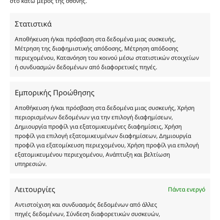
στο κάτω μέρος της οθόνης.
καταναλωτή. Όλα μας τα προϊόντα είναι τύπου, σε
χύμα μορφή και είναι εμπνευσμένα από τα
Στατιστικά
αντίστοιχα αυθεντικά γνωστών οίκων. Οι
Αποθήκευση ή/και πρόσβαση στα δεδομένα μιας συσκευής,
ονομασίες, οι εικόνες και τα σήματα των
Μέτρηση της διαφημιστικής απόδοσης, Μέτρηση απόδοσης
προϊόντων αποτελούν αναφαίρετη και
περιεχομένου, Κατανόηση του κοινού μέσω στατιστικών στοιχείων
κατοχυρωμένη εμπορικά ιδιοκτησία των
ή συνδυασμών δεδομένων από διαφορετικές πηγές.
Δημιουργών-Οίκων. Οι εικόνες ενδέχεται να
υπόκεινται σε πνευματικά δικαιώματα.
Εμπορικής Προώθησης
Με επιφύλαξη κάθε νόμιμου δικαιώματος.
Αποθήκευση ή/και πρόσβαση στα δεδομένα μιας συσκευής, Χρήση
περιορισμένων δεδομένων για την επιλογή διαφημίσεων,
Δημιουργία προφίλ για εξατομικευμένες διαφημίσεις, Χρήση
προφίλ για επιλογή εξατομικευμένων διαφημίσεων, Δημιουργία
Eau de parfum
προφίλ για εξατομίκευση περιεχομένου, Χρήση προφίλ για επιλογή
εξατομικευμένου περιεχομένου, Ανάπτυξη και βελτίωση
υπηρεσιών.
Αγίου Κωνσταντίνου 76
Τ.Κ. 56224, Εύοσμος, Θεσσαλονίκη
Τηλ. 2314 016010
Λειτουργίες
Πάντα ενεργό
ΑΦΜ 803285309
Αντιστοίχιση και συνδυασμός δεδομένων από άλλες
ΓΕΜΗ 193802504000
πηγές δεδομένων, Σύνδεση διαφορετικών συσκευών,