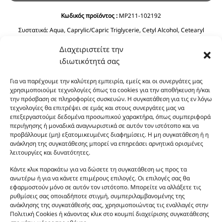
Κωδικός προϊόντος :
MP211-102192
Συστατικά:
Aqua, Caprylic/Capric Triglycerie, Cetyl Alcohol, Cetearyl
Alcohol, Glycerin, C12-15 Alkyl Benzoate, Ethylhexyl Stearate, Prunus
Διαχειριστείτε την
Amygdalus Dulcis Oil, Cyclopentasiloxane, Phenoxyethanol, Ceteareth-20,
Olea Europaea Fruit Oil, Dimethicone, Ethylhexyglycerin, Imidazolidinyl
ιδιωτικότητά σας
Urea, Polyquaternium-39, Panthenol, BHT, Sodium Benzoate, Citric Acid.
Για να παρέχουμε την καλύτερη εμπειρία, εμείς και οι συνεργάτες μας
χρησιμοποιούμε τεχνολογίες όπως τα cookies για την αποθήκευση ή/και
την πρόσβαση σε πληροφορίες συσκευών. Η συγκατάθεση για τις εν λόγω
τεχνολογίες θα επιτρέψει σε εμάς και στους συνεργάτες μας να
επεξεργαστούμε δεδομένα προσωπικού χαρακτήρα, όπως συμπεριφορά
περιήγησης ή μοναδικά αναγνωριστικά σε αυτόν τον ιστότοπο και να
προβάλλουμε (μη) εξατομικευμένες διαφημίσεις. Η μη συγκατάθεση ή η
ανάκληση της συγκατάθεσης μπορεί να επηρεάσει αρνητικά ορισμένες
Οι φωτογραφίες των προϊόντων είναι ενδεικτικές
λειτουργίες και δυνατότητες.
και δεν είναι προς πώληση το εικονιζόμενο προϊόν.
Κάντε κλικ παρακάτω για να δώσετε τη συγκατάθεση ως προς τα
Σκοπός τους είναι η διευκόλυνση της επιλογής σας.
ανωτέρω ή για να κάνετε επιμέρους επιλογές. Οι επιλογές σας θα
Σε καμία περίπτωση δεν αντιστοιχούν στα
εφαρμοστούν μόνο σε αυτόν τον ιστότοπο. Μπορείτε να αλλάξετε τις
αυθεντικά αρώματα και δεν ανταποκρίνονται στην
ρυθμίσεις σας οποιαδήποτε στιγμή, συμπεριλαμβανομένης της
ανάκλησης της συγκατάθεσής σας, χρησιμοποιώντας τις εναλλαγές στην
πραγματικότητα. Πρόθεση της επιχείρησης μας δεν
Πολιτική Cookies ή κάνοντας κλικ στο κουμπί διαχείρισης συγκατάθεσης
είναι η παραπλάνηση και η εξαπάτηση του