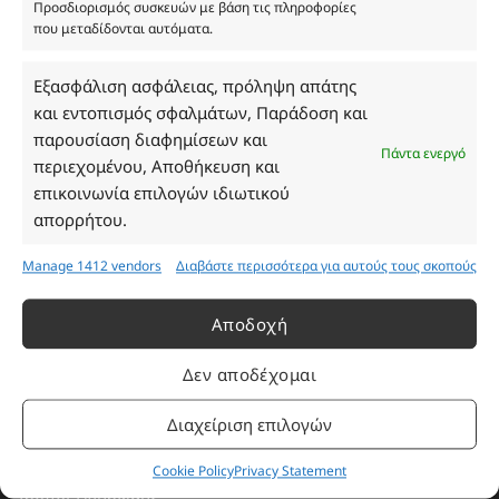
Προσδιορισμός συσκευών με βάση τις πληροφορίες
που μεταδίδονται αυτόματα.
Ωράριο Καταστήματος
Εξασφάλιση ασφάλειας, πρόληψη απάτης
και εντοπισμός σφαλμάτων, Παράδοση και
Δευτέρα: 08:30–16:30
παρουσίαση διαφημίσεων και
Πάντα ενεργό
Τρίτη: 08:30–16:30
περιεχομένου, Αποθήκευση και
Τετάρτη: 08:30–16:30
επικοινωνία επιλογών ιδιωτικού
Πέμπτη: 08:30–16:30
απορρήτου.
Παρασκευή: 08:30–16:30
Σάββατο - Κυριακή: Κλειστά
Manage 1412 vendors
Διαβάστε περισσότερα για αυτούς τους σκοπούς
Αποδοχή
Πληροφορίες
Δεν αποδέχομαι
Εταιρεία
Διαχείριση επιλογών
Πρόγραμμα Ανταμοιβής
Επικοινωνία
Cookie Policy
Privacy Statement
Τρόποι Πληρωμής