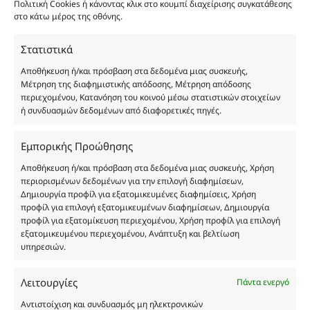
Πολιτική Cookies ή κάνοντας κλικ στο κουμπί διαχείρισης συγκατάθεσης
πραγματικότητα. Πρόθεση της επιχείρησης μας δεν
στο κάτω μέρος της οθόνης.
είναι η παραπλάνηση και η εξαπάτηση του
καταναλωτή. Όλα μας τα προϊόντα είναι τύπου, σε
Στατιστικά
χύμα μορφή και είναι εμπνευσμένα από τα
Αποθήκευση ή/και πρόσβαση στα δεδομένα μιας συσκευής,
αντίστοιχα αυθεντικά γνωστών οίκων. Οι
Μέτρηση της διαφημιστικής απόδοσης, Μέτρηση απόδοσης
ονομασίες, οι εικόνες και τα σήματα των
περιεχομένου, Κατανόηση του κοινού μέσω στατιστικών στοιχείων
προϊόντων αποτελούν αναφαίρετη και
ή συνδυασμών δεδομένων από διαφορετικές πηγές.
κατοχυρωμένη εμπορικά ιδιοκτησία των
Δημιουργών-Οίκων. Οι εικόνες ενδέχεται να
Εμπορικής Προώθησης
υπόκεινται σε πνευματικά δικαιώματα.
Με επιφύλαξη κάθε νόμιμου δικαιώματος.
Αποθήκευση ή/και πρόσβαση στα δεδομένα μιας συσκευής, Χρήση
περιορισμένων δεδομένων για την επιλογή διαφημίσεων,
Δημιουργία προφίλ για εξατομικευμένες διαφημίσεις, Χρήση
προφίλ για επιλογή εξατομικευμένων διαφημίσεων, Δημιουργία
προφίλ για εξατομίκευση περιεχομένου, Χρήση προφίλ για επιλογή
Eau de parfum
εξατομικευμένου περιεχομένου, Ανάπτυξη και βελτίωση
υπηρεσιών.
Αγίου Κωνσταντίνου 76
Τ.Κ. 56224, Εύοσμος, Θεσσαλονίκη
Λειτουργίες
Πάντα ενεργό
Τηλ. 2314 016010
Αντιστοίχιση και συνδυασμός μη ηλεκτρονικών