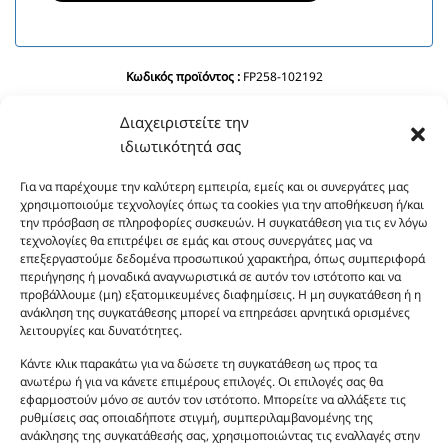
Κωδικός προϊόντος :
FP258-102192
Συστατικά:
Aqua, Caprylic/Capric Triglycerie, Cetyl Alcohol, Cetearyl
Διαχειριστείτε την
Alcohol, Glycerin, C12-15 Alkyl Benzoate, Ethylhexyl Stearate, Prunus
Amygdalus Dulcis Oil, Cyclopentasiloxane, Phenoxyethanol, Ceteareth-20,
ιδιωτικότητά σας
Olea Europaea Fruit Oil, Dimethicone, Ethylhexyglycerin, Imidazolidinyl
Urea, Polyquaternium-39, Panthenol, BHT, Sodium Benzoate, Citric Acid.
Για να παρέχουμε την καλύτερη εμπειρία, εμείς και οι συνεργάτες μας
χρησιμοποιούμε τεχνολογίες όπως τα cookies για την αποθήκευση ή/και
την πρόσβαση σε πληροφορίες συσκευών. Η συγκατάθεση για τις εν λόγω
τεχνολογίες θα επιτρέψει σε εμάς και στους συνεργάτες μας να
επεξεργαστούμε δεδομένα προσωπικού χαρακτήρα, όπως συμπεριφορά
περιήγησης ή μοναδικά αναγνωριστικά σε αυτόν τον ιστότοπο και να
προβάλλουμε (μη) εξατομικευμένες διαφημίσεις. Η μη συγκατάθεση ή η
ανάκληση της συγκατάθεσης μπορεί να επηρεάσει αρνητικά ορισμένες
λειτουργίες και δυνατότητες.
Οι φωτογραφίες των προϊόντων είναι ενδεικτικές
Κάντε κλικ παρακάτω για να δώσετε τη συγκατάθεση ως προς τα
και δεν είναι προς πώληση το εικονιζόμενο προϊόν.
ανωτέρω ή για να κάνετε επιμέρους επιλογές. Οι επιλογές σας θα
Σκοπός τους είναι η διευκόλυνση της επιλογής σας.
εφαρμοστούν μόνο σε αυτόν τον ιστότοπο. Μπορείτε να αλλάξετε τις
Σε καμία περίπτωση δεν αντιστοιχούν στα
ρυθμίσεις σας οποιαδήποτε στιγμή, συμπεριλαμβανομένης της
ανάκλησης της συγκατάθεσής σας, χρησιμοποιώντας τις εναλλαγές στην
αυθεντικά αρώματα και δεν ανταποκρίνονται στην