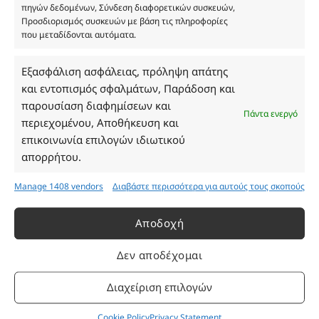
ΑΦΜ 803285309
πηγών δεδομένων, Σύνδεση διαφορετικών συσκευών,
ΓΕΜΗ 193802504000
Προσδιορισμός συσκευών με βάση τις πληροφορίες
που μεταδίδονται αυτόματα.
Εξασφάλιση ασφάλειας, πρόληψη απάτης
Ωράριο Καταστήματος
και εντοπισμός σφαλμάτων, Παράδοση και
παρουσίαση διαφημίσεων και
Πάντα ενεργό
Δευτέρα: 08:30–16:30
περιεχομένου, Αποθήκευση και
Τρίτη: 08:30–16:30
επικοινωνία επιλογών ιδιωτικού
Τετάρτη: 08:30–16:30
απορρήτου.
Πέμπτη: 08:30–16:30
Παρασκευή: 08:30–16:30
Manage 1408 vendors
Διαβάστε περισσότερα για αυτούς τους σκοπούς
Σάββατο - Κυριακή: Κλειστά
Αποδοχή
Πληροφορίες
Δεν αποδέχομαι
Εταιρεία
Διαχείριση επιλογών
Πρόγραμμα Ανταμοιβής
Cookie Policy
Privacy Statement