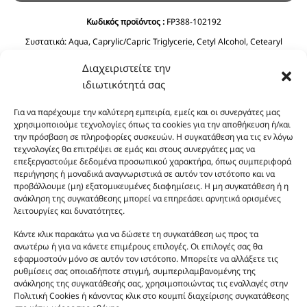
Κωδικός προϊόντος :
FP388-102192
Συστατικά:
Aqua, Caprylic/Capric Triglycerie, Cetyl Alcohol, Cetearyl
Alcohol, Glycerin, C12-15 Alkyl Benzoate, Ethylhexyl Stearate, Prunus
Διαχειριστείτε την
Amygdalus Dulcis Oil, Cyclopentasiloxane, Phenoxyethanol, Ceteareth-20,
Olea Europaea Fruit Oil, Dimethicone, Ethylhexyglycerin, Imidazolidinyl
ιδιωτικότητά σας
Urea, Polyquaternium-39, Panthenol, BHT, Sodium Benzoate, Citric Acid.
Για να παρέχουμε την καλύτερη εμπειρία, εμείς και οι συνεργάτες μας
χρησιμοποιούμε τεχνολογίες όπως τα cookies για την αποθήκευση ή/και
την πρόσβαση σε πληροφορίες συσκευών. Η συγκατάθεση για τις εν λόγω
τεχνολογίες θα επιτρέψει σε εμάς και στους συνεργάτες μας να
επεξεργαστούμε δεδομένα προσωπικού χαρακτήρα, όπως συμπεριφορά
περιήγησης ή μοναδικά αναγνωριστικά σε αυτόν τον ιστότοπο και να
προβάλλουμε (μη) εξατομικευμένες διαφημίσεις. Η μη συγκατάθεση ή η
ανάκληση της συγκατάθεσης μπορεί να επηρεάσει αρνητικά ορισμένες
Οι φωτογραφίες των προϊόντων είναι ενδεικτικές
λειτουργίες και δυνατότητες.
και δεν είναι προς πώληση το εικονιζόμενο προϊόν.
Κάντε κλικ παρακάτω για να δώσετε τη συγκατάθεση ως προς τα
Σκοπός τους είναι η διευκόλυνση της επιλογής σας.
ανωτέρω ή για να κάνετε επιμέρους επιλογές. Οι επιλογές σας θα
Σε καμία περίπτωση δεν αντιστοιχούν στα
εφαρμοστούν μόνο σε αυτόν τον ιστότοπο. Μπορείτε να αλλάξετε τις
αυθεντικά αρώματα και δεν ανταποκρίνονται στην
ρυθμίσεις σας οποιαδήποτε στιγμή, συμπεριλαμβανομένης της
ανάκλησης της συγκατάθεσής σας, χρησιμοποιώντας τις εναλλαγές στην
πραγματικότητα. Πρόθεση της επιχείρησης μας δεν
Πολιτική Cookies ή κάνοντας κλικ στο κουμπί διαχείρισης συγκατάθεσης
είναι η παραπλάνηση και η εξαπάτηση του