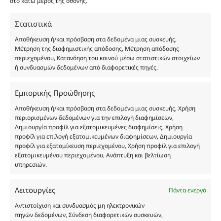
στο κάτω μέρος της οθόνης.
καταναλωτή. Όλα μας τα προϊόντα είναι τύπου, σε
χύμα μορφή και είναι εμπνευσμένα από τα
Στατιστικά
αντίστοιχα αυθεντικά γνωστών οίκων. Οι
Αποθήκευση ή/και πρόσβαση στα δεδομένα μιας συσκευής,
ονομασίες, οι εικόνες και τα σήματα των
Μέτρηση της διαφημιστικής απόδοσης, Μέτρηση απόδοσης
προϊόντων αποτελούν αναφαίρετη και
περιεχομένου, Κατανόηση του κοινού μέσω στατιστικών στοιχείων
κατοχυρωμένη εμπορικά ιδιοκτησία των
ή συνδυασμών δεδομένων από διαφορετικές πηγές.
Δημιουργών-Οίκων. Οι εικόνες ενδέχεται να
υπόκεινται σε πνευματικά δικαιώματα.
Εμπορικής Προώθησης
Με επιφύλαξη κάθε νόμιμου δικαιώματος.
Αποθήκευση ή/και πρόσβαση στα δεδομένα μιας συσκευής, Χρήση
περιορισμένων δεδομένων για την επιλογή διαφημίσεων,
Δημιουργία προφίλ για εξατομικευμένες διαφημίσεις, Χρήση
προφίλ για επιλογή εξατομικευμένων διαφημίσεων, Δημιουργία
Eau de parfum
προφίλ για εξατομίκευση περιεχομένου, Χρήση προφίλ για επιλογή
εξατομικευμένου περιεχομένου, Ανάπτυξη και βελτίωση
υπηρεσιών.
Αγίου Κωνσταντίνου 76
Τ.Κ. 56224, Εύοσμος, Θεσσαλονίκη
Τηλ. 2314 016010
Λειτουργίες
Πάντα ενεργό
ΑΦΜ 803285309
Αντιστοίχιση και συνδυασμός μη ηλεκτρονικών
ΓΕΜΗ 193802504000
πηγών δεδομένων, Σύνδεση διαφορετικών συσκευών,