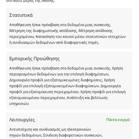
στο κάτω μέρος της οθόνης.
καταναλωτή. Όλα μας τα προϊόντα είναι τύπου, σε
χύμα μορφή και είναι εμπνευσμένα από τα
Στατιστικά
αντίστοιχα αυθεντικά γνωστών οίκων. Οι
Αποθήκευση ή/και πρόσβαση στα δεδομένα μιας συσκευής,
ονομασίες, οι εικόνες και τα σήματα των
Μέτρηση της διαφημιστικής απόδοσης, Μέτρηση απόδοσης
προϊόντων αποτελούν αναφαίρετη και
περιεχομένου, Κατανόηση του κοινού μέσω στατιστικών στοιχείων
κατοχυρωμένη εμπορικά ιδιοκτησία των
ή συνδυασμών δεδομένων από διαφορετικές πηγές.
Δημιουργών-Οίκων. Οι εικόνες ενδέχεται να
υπόκεινται σε πνευματικά δικαιώματα.
Εμπορικής Προώθησης
Με επιφύλαξη κάθε νόμιμου δικαιώματος.
Αποθήκευση ή/και πρόσβαση στα δεδομένα μιας συσκευής, Χρήση
περιορισμένων δεδομένων για την επιλογή διαφημίσεων,
Δημιουργία προφίλ για εξατομικευμένες διαφημίσεις, Χρήση
προφίλ για επιλογή εξατομικευμένων διαφημίσεων, Δημιουργία
Eau de parfum
προφίλ για εξατομίκευση περιεχομένου, Χρήση προφίλ για επιλογή
εξατομικευμένου περιεχομένου, Ανάπτυξη και βελτίωση
υπηρεσιών.
Αγίου Κωνσταντίνου 76
Τ.Κ. 56224, Εύοσμος, Θεσσαλονίκη
Τηλ. 2314 016010
Λειτουργίες
Πάντα ενεργό
ΑΦΜ 803285309
Αντιστοίχιση και συνδυασμός μη ηλεκτρονικών
ΓΕΜΗ 193802504000
πηγών δεδομένων, Σύνδεση διαφορετικών συσκευών,