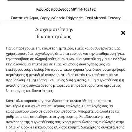
Κωδικός προϊόντος :
MP114-102192
Συστατικά:
Aqua, Caprylic/Capric Triglycerie, Cetyl Alcohol, Cetearyl
Alcohol, Glycerin, C12-15 Alkyl Benzoate, Ethylhexyl Stearate, Prunus
Διαχειριστείτε την
Amygdalus Dulcis Oil, Cyclopentasiloxane, Phenoxyethanol, Ceteareth-20,
Olea Europaea Fruit Oil, Dimethicone, Ethylhexyglycerin, Imidazolidinyl
ιδιωτικότητά σας
Urea, Polyquaternium-39, Panthenol, BHT, Sodium Benzoate, Citric Acid.
Για να παρέχουμε την καλύτερη εμπειρία, εμείς και οι συνεργάτες μας
χρησιμοποιούμε τεχνολογίες όπως τα cookies για την αποθήκευση ή/και
την πρόσβαση σε πληροφορίες συσκευών. Η συγκατάθεση για τις εν λόγω
τεχνολογίες θα επιτρέψει σε εμάς και στους συνεργάτες μας να
επεξεργαστούμε δεδομένα προσωπικού χαρακτήρα, όπως συμπεριφορά
περιήγησης ή μοναδικά αναγνωριστικά σε αυτόν τον ιστότοπο και να
προβάλλουμε (μη) εξατομικευμένες διαφημίσεις. Η μη συγκατάθεση ή η
ανάκληση της συγκατάθεσης μπορεί να επηρεάσει αρνητικά ορισμένες
Οι φωτογραφίες των προϊόντων είναι ενδεικτικές
λειτουργίες και δυνατότητες.
και δεν είναι προς πώληση το εικονιζόμενο προϊόν.
Κάντε κλικ παρακάτω για να δώσετε τη συγκατάθεση ως προς τα
Σκοπός τους είναι η διευκόλυνση της επιλογής σας.
ανωτέρω ή για να κάνετε επιμέρους επιλογές. Οι επιλογές σας θα
Σε καμία περίπτωση δεν αντιστοιχούν στα
εφαρμοστούν μόνο σε αυτόν τον ιστότοπο. Μπορείτε να αλλάξετε τις
αυθεντικά αρώματα και δεν ανταποκρίνονται στην
ρυθμίσεις σας οποιαδήποτε στιγμή, συμπεριλαμβανομένης της
ανάκλησης της συγκατάθεσής σας, χρησιμοποιώντας τις εναλλαγές στην
πραγματικότητα. Πρόθεση της επιχείρησης μας δεν
Πολιτική Cookies ή κάνοντας κλικ στο κουμπί διαχείρισης συγκατάθεσης
είναι η παραπλάνηση και η εξαπάτηση του