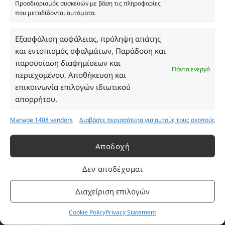
Προσδιορισμός συσκευών με βάση τις πληροφορίες
που μεταδίδονται αυτόματα.
Ωράριο Καταστήματος
Εξασφάλιση ασφάλειας, πρόληψη απάτης
και εντοπισμός σφαλμάτων, Παράδοση και
Δευτέρα: 08:30–16:30
παρουσίαση διαφημίσεων και
Πάντα ενεργό
Τρίτη: 08:30–16:30
περιεχομένου, Αποθήκευση και
Τετάρτη: 08:30–16:30
επικοινωνία επιλογών ιδιωτικού
Πέμπτη: 08:30–16:30
απορρήτου.
Παρασκευή: 08:30–16:30
Σάββατο - Κυριακή: Κλειστά
Manage 1408 vendors
Διαβάστε περισσότερα για αυτούς τους σκοπούς
Αποδοχή
Πληροφορίες
Δεν αποδέχομαι
Εταιρεία
Διαχείριση επιλογών
Πρόγραμμα Ανταμοιβής
Επικοινωνία
Cookie Policy
Privacy Statement
Τρόποι Πληρωμής