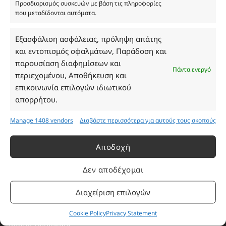
Προσδιορισμός συσκευών με βάση τις πληροφορίες
που μεταδίδονται αυτόματα.
Ωράριο Καταστήματος
Εξασφάλιση ασφάλειας, πρόληψη απάτης
και εντοπισμός σφαλμάτων, Παράδοση και
Δευτέρα: 08:30–16:30
παρουσίαση διαφημίσεων και
Πάντα ενεργό
Τρίτη: 08:30–16:30
περιεχομένου, Αποθήκευση και
Τετάρτη: 08:30–16:30
επικοινωνία επιλογών ιδιωτικού
Πέμπτη: 08:30–16:30
απορρήτου.
Παρασκευή: 08:30–16:30
Σάββατο - Κυριακή: Κλειστά
Manage 1408 vendors
Διαβάστε περισσότερα για αυτούς τους σκοπούς
Αποδοχή
Πληροφορίες
Δεν αποδέχομαι
Εταιρεία
Διαχείριση επιλογών
Πρόγραμμα Ανταμοιβής
Επικοινωνία
Cookie Policy
Privacy Statement
Τρόποι Πληρωμής