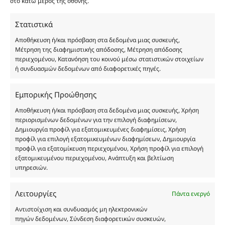
στο κάτω μέρος της οθόνης.
καταναλωτή. Όλα μας τα προϊόντα είναι τύπου, σε
χύμα μορφή και είναι εμπνευσμένα από τα
Στατιστικά
αντίστοιχα αυθεντικά γνωστών οίκων. Οι
Αποθήκευση ή/και πρόσβαση στα δεδομένα μιας συσκευής,
ονομασίες, οι εικόνες και τα σήματα των
Μέτρηση της διαφημιστικής απόδοσης, Μέτρηση απόδοσης
προϊόντων αποτελούν αναφαίρετη και
περιεχομένου, Κατανόηση του κοινού μέσω στατιστικών στοιχείων
κατοχυρωμένη εμπορικά ιδιοκτησία των
ή συνδυασμών δεδομένων από διαφορετικές πηγές.
Δημιουργών-Οίκων. Οι εικόνες ενδέχεται να
υπόκεινται σε πνευματικά δικαιώματα.
Εμπορικής Προώθησης
Με επιφύλαξη κάθε νόμιμου δικαιώματος.
Αποθήκευση ή/και πρόσβαση στα δεδομένα μιας συσκευής, Χρήση
περιορισμένων δεδομένων για την επιλογή διαφημίσεων,
Δημιουργία προφίλ για εξατομικευμένες διαφημίσεις, Χρήση
προφίλ για επιλογή εξατομικευμένων διαφημίσεων, Δημιουργία
Eau de parfum
προφίλ για εξατομίκευση περιεχομένου, Χρήση προφίλ για επιλογή
εξατομικευμένου περιεχομένου, Ανάπτυξη και βελτίωση
υπηρεσιών.
Αγίου Κωνσταντίνου 76
Τ.Κ. 56224, Εύοσμος, Θεσσαλονίκη
Τηλ. 2314 016010
Λειτουργίες
Πάντα ενεργό
ΑΦΜ 803285309
Αντιστοίχιση και συνδυασμός μη ηλεκτρονικών
ΓΕΜΗ 193802504000
πηγών δεδομένων, Σύνδεση διαφορετικών συσκευών,