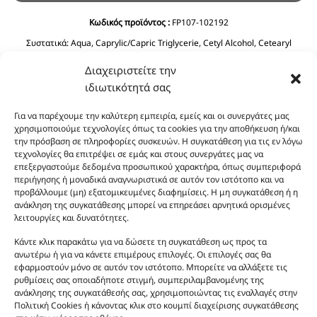
Κωδικός προϊόντος :
FP107-102192
Συστατικά:
Aqua, Caprylic/Capric Triglycerie, Cetyl Alcohol, Cetearyl
Alcohol, Glycerin, C12-15 Alkyl Benzoate, Ethylhexyl Stearate, Prunus
Διαχειριστείτε την
Amygdalus Dulcis Oil, Cyclopentasiloxane, Phenoxyethanol, Ceteareth-20,
Olea Europaea Fruit Oil, Dimethicone, Ethylhexyglycerin, Imidazolidinyl
ιδιωτικότητά σας
Urea, Polyquaternium-39, Panthenol, BHT, Sodium Benzoate, Citric Acid.
Για να παρέχουμε την καλύτερη εμπειρία, εμείς και οι συνεργάτες μας
χρησιμοποιούμε τεχνολογίες όπως τα cookies για την αποθήκευση ή/και
την πρόσβαση σε πληροφορίες συσκευών. Η συγκατάθεση για τις εν λόγω
τεχνολογίες θα επιτρέψει σε εμάς και στους συνεργάτες μας να
επεξεργαστούμε δεδομένα προσωπικού χαρακτήρα, όπως συμπεριφορά
περιήγησης ή μοναδικά αναγνωριστικά σε αυτόν τον ιστότοπο και να
προβάλλουμε (μη) εξατομικευμένες διαφημίσεις. Η μη συγκατάθεση ή η
ανάκληση της συγκατάθεσης μπορεί να επηρεάσει αρνητικά ορισμένες
Οι φωτογραφίες των προϊόντων είναι ενδεικτικές
λειτουργίες και δυνατότητες.
και δεν είναι προς πώληση το εικονιζόμενο προϊόν.
Κάντε κλικ παρακάτω για να δώσετε τη συγκατάθεση ως προς τα
Σκοπός τους είναι η διευκόλυνση της επιλογής σας.
ανωτέρω ή για να κάνετε επιμέρους επιλογές. Οι επιλογές σας θα
Σε καμία περίπτωση δεν αντιστοιχούν στα
εφαρμοστούν μόνο σε αυτόν τον ιστότοπο. Μπορείτε να αλλάξετε τις
αυθεντικά αρώματα και δεν ανταποκρίνονται στην
ρυθμίσεις σας οποιαδήποτε στιγμή, συμπεριλαμβανομένης της
ανάκλησης της συγκατάθεσής σας, χρησιμοποιώντας τις εναλλαγές στην
πραγματικότητα. Πρόθεση της επιχείρησης μας δεν
Πολιτική Cookies ή κάνοντας κλικ στο κουμπί διαχείρισης συγκατάθεσης
είναι η παραπλάνηση και η εξαπάτηση του